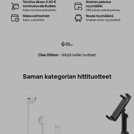
Toimitus alkaen 3,90 €
Ilmainen palautus
toimitustavalla Budbee
myymälään
Katso toimitusvaihtoehdot
365 päivän palautusoikeus
Maksuvaihtoehdot
Nouda myymälästä
Katso ostoehdot
Ilmainen nouto myymälästä
Clas Ohlson
-
Näytä kaikki tuotteet
Saman kategorian hittituotteet