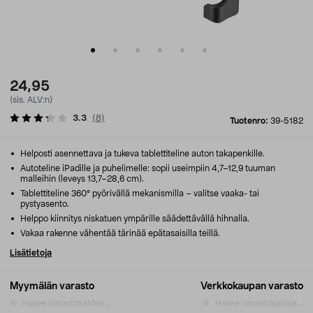
24,95
(sis. ALV:n)
3.3
(
8
)
Tuotenro:
39-5182
Helposti asennettava ja tukeva tablettiteline auton takapenkille.
Autoteline iPadille ja puhelimelle: sopii useimpiin 4,7–12,9 tuuman
malleihin (leveys 13,7–28,6 cm).
Tablettiteline 360° pyörivällä mekanismilla – valitse vaaka- tai
pystyasento.
Helppo kiinnitys niskatuen ympärille säädettävällä hihnalla.
Vakaa rakenne vähentää tärinää epätasaisilla teillä.
Lisätietoja
Myymälän varasto
Verkkokaupan varasto
Hakee varastosaldoa...
Hakee varastosaldoa...