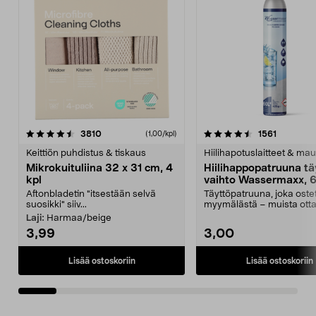
4.5viidestä
arvostelut
4.5viidestä
arvostelu
3810
1561
(1,00/kpl)
tähdestä
t
Keittiön puhdistus & tiskaus
Hiilihapotuslaitteet & mau
Mikrokuituliina 32 x 31 cm, 4
Hiilihappopatruuna tä
kpl
vaihto Wassermaxx, 6
Aftonbladetin "itsestään selvä
Täyttöpatruuna, joka ost
suosikki" siiv...
myymälästä – muista ott
patruuna mukaasi m...
Laji:
Harmaa/beige
3,99
3,00
Lisää ostoskoriin
Lisää ostoskoriin