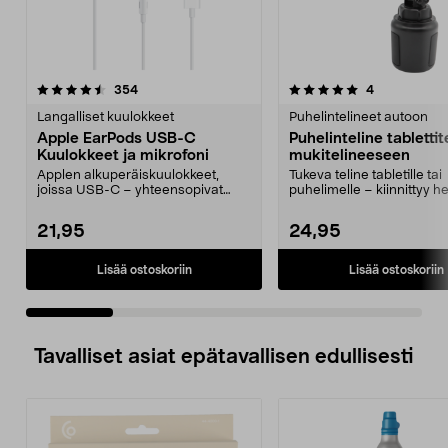
5.0 viidestä
arvostelut
4.0 viidestä
arvostelut
354
4
tähdestä
t
Langalliset kuulokkeet
Puhelintelineet autoon
Apple EarPods USB-C
Puhelinteline tablettit
Kuulokkeet ja mikrofoni
mukitelineeseen
Applen alkuperäiskuulokkeet,
Tukeva teline tabletille tai
joissa USB-C – yhteensopivat
puhelimelle – kiinnittyy he
USB-C-laitteiden kanss...
auton mukitelinee...
21,95
24,95
Lisää ostoskoriin
Lisää ostoskoriin
Tavalliset asiat epätavallisen edullisesti