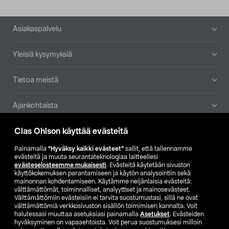
Alatunniste
Asiakaspalvelu
Yleisiä kysymyksiä
Tietoa meistä
Ajankohtaista
Clas Ohlson käyttää evästeitä
Muut yrityksemme
Painamalla
”Hyväksy kaikki evästeet”
sallit, että tallennamme
Etsi myymälä
evästeitä ja muuta seurantateknologiaa laitteellesi
evästeselosteemme mukaisesti
. Evästeitä käytetään sivuston
käyttökokemuksen parantamiseen ja käytön analysointiin sekä
mainonnan kohdentamiseen. Käytämme neljänlaisia evästeitä:
SE
NO
FI
välttämättömät, toiminnalliset, analyyttiset ja mainosevästeet.
Välttämättömiin evästeisiin ei tarvita suostumustasi, sillä ne ovat
FI
SV
välttämättömiä verkkosivuston sisällön toimimisen kannalta. Voit
halutessasi muuttaa asetuksiasi painamalla
Asetukset
. Evästeiden
hyväksyminen on vapaaehtoista. Voit perua suostumuksesi milloin