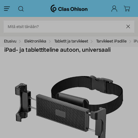
Etusivu
Elektroniikka
Tabletit ja tarvikkeet
Tarvikkeet iPadille
iP
iPad- ja tablettiteline autoon, universaali