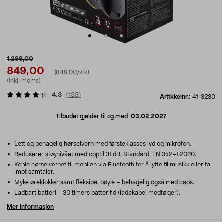
1 299,00
849,00
(849,00/stk)
(inkl. moms)
4.3
(
133
)
Artikkelnr.:
41-3230
Tilbudet gjelder til og med
03.02.2027
Lett og behagelig hørselvern med førsteklasses lyd og mikrofon.
Reduserer støynivået med opptil 31 dB. Standard: EN 352–1:2020.
Koble hørselvernet til mobilen via Bluetooth for å lytte til musikk eller ta
imot samtaler.
Myke øreklokker samt fleksibel bøyle – behagelig også med caps.
Ladbart batteri – 30 timers batteritid (ladekabel medfølger).
Mer informasjon