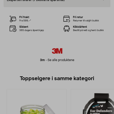
Eksperten svarer
(7 besvarte spørsmål)
Fri frakt
Fri retur
Fra 599,–*
Returner til valgfri butikk
Sikkert
Klikk&Hent
365 dagers åpent kjøp
Bestill på nett og hent i butikk
3m
-
Se alle produktene
Toppselgere i samme kategori