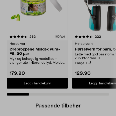
4.5 av 5 stjerner
anmeldelser
4.5 av 5 stjerner
anmeldels
262
222
(1,80/stk)
Hørselvern
Hørselvern
Øreproppene Moldex Pura-
Hørselvern for barn, 
Fit, 50 par
Lette med god passform. 
kun 187 gram. H...
Myk og behagelig modell som
stenger ute irriterende lyd. Moldex
Farge:
Blå
Pura-Fit – ørepr...
179,90
129,90
Legg i handlekurv
Legg i handlekurv
Passende tilbehør