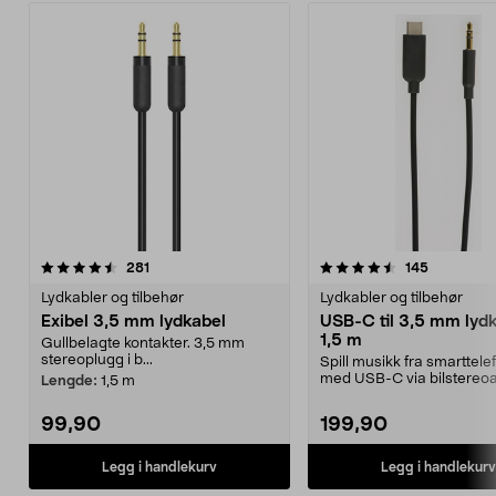
4.5av 5 stjerner
anmeldelser
4.5av 5 stjerner
anmeldels
281
145
Lydkabler og tilbehør
Lydkabler og tilbehør
Exibel 3,5 mm lydkabel
USB-C til 3,5 mm lydk
1,5 m
Gullbelagte kontakter. 3,5 mm
stereoplugg i b...
Spill musikk fra smarttel
med USB-C via bilstereoa
Lengde:
1,5 m
datamaskinen el...
99,90
199,90
Legg i handlekurv
Legg i handlekurv