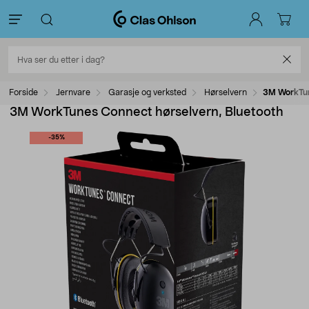
Forside
Jernvare
Garasje og verksted
Hørselvern
3M WorkTun
3M WorkTunes Connect hørselvern, Bluetooth
-35%