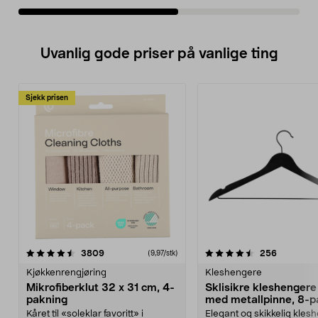
Uvanlig gode priser på vanlige ting
Sjekk prisen
4.5av 5 stjerner
anmeldelser
4.5av 5 stjerner
anmeldels
3809
256
(9,97/stk)
Kjøkkenrengjøring
Kleshengere
Mikrofiberklut 32 x 31 cm, 4-
Sklisikre kleshengere 
pakning
med metallpinne, 8-p
Kåret til «soleklar favoritt» i
Elegant og skikkelig kles