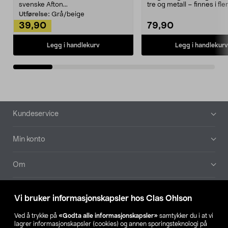
svenske Afton...
tre og metall – finnes i fle
Kleshe...
Utførelse:
Grå/beige
39,90
79,90
Legg i handlekurv
Legg i handlekurv
Bunntekst
Kundeservice
Min konto
Om
Aktuelt
Vi bruker informasjonskapsler hos Clas Ohlson
Våre selskaper
Ved å trykke på
«Godta alle informasjonskapsler»
samtykker du i at vi
lagrer informasjonskapsler (cookies) og annen sporingsteknologi på