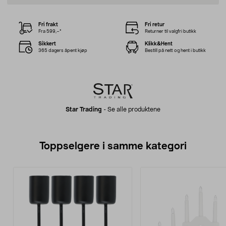
Fri frakt
Fri retur
Fra 599,–*
Returner til valgfri butikk
Sikkert
Klikk&Hent
365 dagers åpent kjøp
Bestill på nett og hent i butikk
Star Trading
-
Se alle produktene
Toppselgere i samme kategori