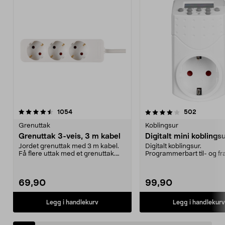
4.0av 5 stjerner
anmeldelser
4.5av 5 stjerner
anmeldel
1054
502
Grenuttak
Koblingsur
Grenuttak 3-veis, 3 m kabel
Digitalt mini koblings
Jordet grenuttak med 3 m kabel.
Digitalt koblingsur.
Få flere uttak med et grenuttak.
Programmerbart til- og fr
Skråstilte utta...
Lite format, lett å plasser...
69,90
99,90
Legg i handlekurv
Legg i handlekurv