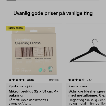
Uvanlig gode priser på vanlige ting
Sjekk prisen
4.5av 5 stjerner
anmeldelser
4.5av 5 stjerner
anmeldels
3816
257
(9,97/stk)
Kjøkkenrengjøring
Kleshengere
Mikrofiberklut 32 x 31 cm, 4-
Sklisikre kleshengere 
pakning
med metallpinne, 8-p
Kåret til «soleklar favoritt» i
Elegant og skikkelig kles
svenske Afton...
tre og metall – finnes i fle