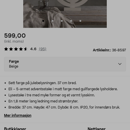
599,00
(inkl. moms)
4.6
(
95
)
Artikkelnr.:
36-8597
Select
Farge
variant
Beige
Sett farge på julebelysningen. 37 cm bred.
Eli – 5-armet adventsstake i matt farge med gullfargede lysholdere.
Lysestake i tre med myke former og et varmt lysskinn.
En 1,8 meter lang ledning med strømbryter.
Bredde: 37 cm. Høyde: 47 cm. Dybde: 8 cm. IP20, for innendørs bruk.
Mer informasjon
Butikklager
Nettlager