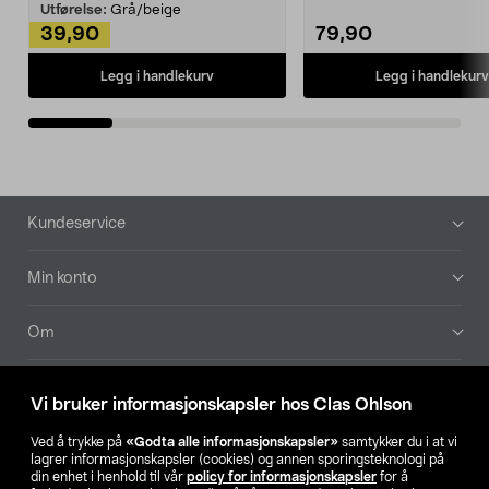
Kleshe...
Utførelse:
Grå/beige
39,90
79,90
Legg i handlekurv
Legg i handlekurv
Bunntekst
Kundeservice
Min konto
Om
Aktuelt
Vi bruker informasjonskapsler hos Clas Ohlson
Våre selskaper
Ved å trykke på
«Godta alle informasjonskapsler»
samtykker du i at vi
lagrer informasjonskapsler (cookies) og annen sporingsteknologi på
din enhet i henhold til vår
policy for informasjonskapsler
for å