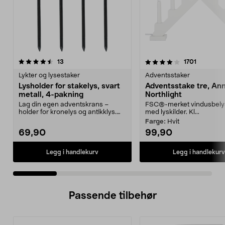
4.0 av 5 stjerner
anmeldelser
4.0 av 5 stjerner
anmeldel
13
1701
Lykter og lysestaker
Adventsstaker
Lysholder for stakelys, svart
Adventsstake tre, Ann
metall, 4-pakning
Northlight
Lag din egen adventskrans –
FSC®-merket vindusbely
holder for kronelys og antikklys.
med lyskilder. Kl...
Lysholder for stea...
Farge:
Hvit
69,90
99,90
Legg i handlekurv
Legg i handlekurv
Passende tilbehør