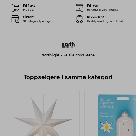
Fri frakt
Fri retur
Fra 599,–*
Returner til valgfri butikk
Sikkert
Klikk&Hent
365 dagers åpent kjøp
Bestill på nett og hent i butikk
Northlight
-
Se alle produktene
Toppselgere i samme kategori