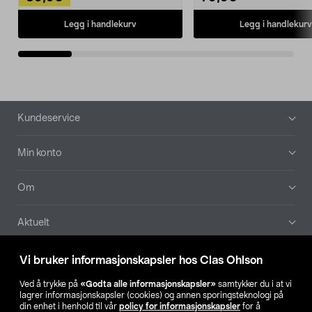
Legg i handlekurv
Legg i handlekurv
Bunntekst
Kundeservice
Min konto
Om
Aktuelt
Våre selskaper
Vi bruker informasjonskapsler hos Clas Ohlson
Ved å trykke på
«Godta alle informasjonskapsler»
samtykker du i at vi
Finn din butikk
lagrer informasjonskapsler (cookies) og annen sporingsteknologi på
din enhet i henhold til vår
policy for informasjonskapsler
for å