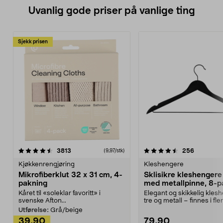
Uvanlig gode priser på vanlige ting
Sjekk prisen
4.5av 5 stjerner
anmeldelser
4.5av 5 stjerner
anmeldels
3813
256
(9,97/stk)
Kjøkkenrengjøring
Kleshengere
Mikrofiberklut 32 x 31 cm, 4-
Sklisikre kleshengere 
pakning
med metallpinne, 8-p
Kåret til «soleklar favoritt» i
Elegant og skikkelig kles
svenske Afton...
tre og metall – finnes i fle
Kleshe...
Utførelse:
Grå/beige
39,90
79,90