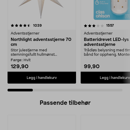
3.0 av 5 stjerner
anmeldelser
4.5 av 5 stjerner
anmeldel
1039
1557
Adventsstjerner
Adventsstjerner
Northlight adventsstjerne 70
Batteridrevet LED-lys t
cm
adventsstjerne
Stor julestjerne med
Trådløs belysning med ti
stemningsfullt hullmønst...
bånd for oppheng. Monte
batteridrevne lyskil...
Farge:
Hvit
129,90
99,90
Legg i handlekurv
Legg i handlekurv
Passende tilbehør