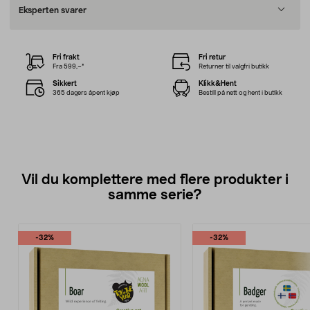
Eksperten svarer
Fri frakt
Fri retur
Fra 599,–*
Returner til valgfri butikk
Sikkert
Klikk&Hent
365 dagers åpent kjøp
Bestill på nett og hent i butikk
Vil du komplettere med flere produkter i
samme serie?
-32%
-32%