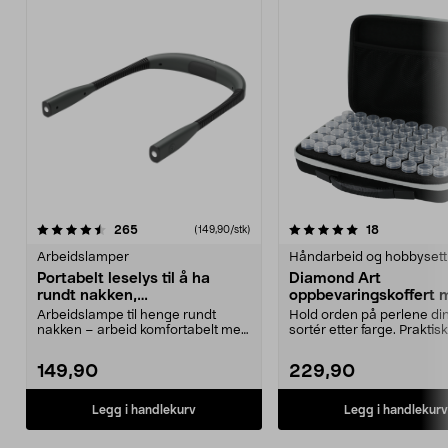
5.0 av 5 stjerner
anmeldelser
4.0 av 5 stjerner
anmeldelse
265
18
(149,90/stk)
Arbeidslamper
Håndarbeid og hobbysett
Portabelt leselys til å ha
Diamond Art
rundt nakken,
oppbevaringskoffert
håndarbeidslampe
bokser
Arbeidslampe til henge rundt
Hold orden på perlene di
nakken – arbeid komfortabelt med
sortér etter farge. Praktis
hendene fri. Porta...
slitesterk koffert ...
149,90
229,90
Legg i handlekurv
Legg i handlekurv