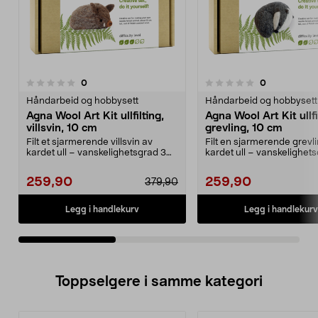
anmeldelser
anmeldelser
0
0
0.0 av 5 stjerner
0.0 av 5 stjerner
Håndarbeid og hobbysett
Håndarbeid og hobbysett
Agna Wool Art Kit ullfilting,
Agna Wool Art Kit ullfi
villsvin, 10 cm
grevling, 10 cm
Filt et sjarmerende villsvin av
Filt en sjarmerende grevl
kardet ull – vanskelighetsgrad 3
kardet ull – vanskelighet
av 5. Agna Wool...
av 5. Agna Wool...
259,90
259,90
379,90
Legg i handlekurv
Legg i handlekurv
Toppselgere i samme kategori