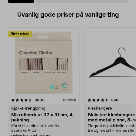
Uvanlig gode priser på vanlige ting
Sjekk prisen
4.5av 5 stjerner
anmeldelser
4.5av 5 stjerner
anmeldels
3808
256
(9,97/stk)
Kjøkkenrengjøring
Kleshengere
Mikrofiberklut 32 x 31 cm, 4-
Sklisikre kleshengere 
pakning
med metallpinne, 8-p
Kåret til «soleklar favoritt» i
Elegant og skikkelig kles
svenske Afton...
tre og metall – finnes i fle
Kleshe...