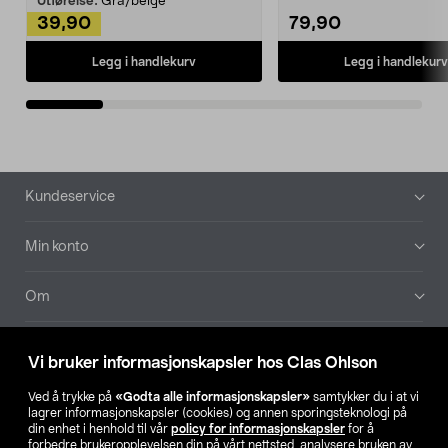
Utførelse:
Grå/beige
39,90
79,90
Legg i handlekurv
Legg i handlekurv
Bunntekst
Kundeservice
Min konto
Om
Aktuelt
Vi bruker informasjonskapsler hos Clas Ohlson
Våre selskaper
Ved å trykke på
«Godta alle informasjonskapsler»
samtykker du i at vi
lagrer informasjonskapsler (cookies) og annen sporingsteknologi på
din enhet i henhold til vår
policy for informasjonskapsler
for å
Finn din butikk
forbedre brukeropplevelsen din på vårt nettsted, analysere bruken av