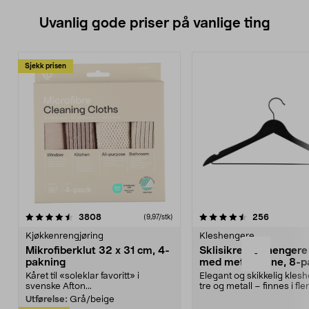
Uvanlig gode priser på vanlige ting
Sjekk prisen
4.5av 5 stjerner
anmeldelser
4.5av 5 stjerner
anmeldels
3808
256
(9,97/stk)
Kjøkkenrengjøring
Kleshengere
Mikrofiberklut 32 x 31 cm, 4-
Sklisikre kleshengere 
-
pakning
med metallpinne, 8-p
Kåret til «soleklar favoritt» i
Elegant og skikkelig kles
svenske Afton...
tre og metall – finnes i fle
Kleshe...
Utførelse:
Grå/beige