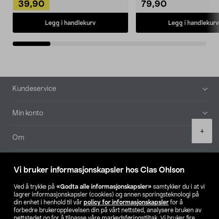
39,90
79,90
Legg i handlekurv
Legg i handlekurv
Bunntekst
Kundeservice
Min konto
Product
+
quantity
Om
Aktuelt
Vi bruker informasjonskapsler hos Clas Ohlson
Våre selskaper
Ved å trykke på
«Godta alle informasjonskapsler»
samtykker du i at vi
lagrer informasjonskapsler (cookies) og annen sporingsteknologi på
din enhet i henhold til vår
policy for informasjonskapsler
for å
Finn din butikk
forbedre brukeropplevelsen din på vårt nettsted, analysere bruken av
nettstedet og for å tilpasse våre markedsføringstiltak. Vi bruker fire