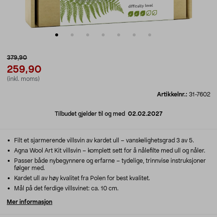
379,90
259,90
(inkl. moms)
Artikkelnr.:
31-7602
Tilbudet gjelder til og med
02.02.2027
Filt et sjarmerende villsvin av kardet ull – vanskelighetsgrad 3 av 5.
Agna Wool Art Kit villsvin – komplett sett for å nålefilte med ull og nåler.
Passer både nybegynnere og erfarne – tydelige, trinnvise instruksjoner
følger med.
Kardet ull av høy kvalitet fra Polen for best kvalitet.
Mål på det ferdige villsvinet: ca. 10 cm.
Mer informasjon