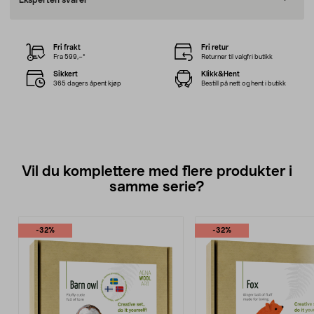
Eksperten svarer
Fri frakt
Fri retur
Fra 599,–*
Returner til valgfri butikk
Sikkert
Klikk&Hent
365 dagers åpent kjøp
Bestill på nett og hent i butikk
Vil du komplettere med flere produkter i
samme serie?
-32%
-32%