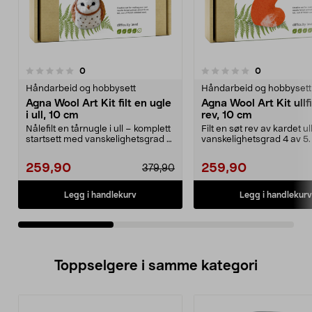
anmeldelser
anmeldelser
0
0
0.0 av 5 stjerner
0.0 av 5 stjerner
Håndarbeid og hobbysett
Håndarbeid og hobbysett
Agna Wool Art Kit filt en ugle
Agna Wool Art Kit ullfi
i ull, 10 cm
rev, 10 cm
Nålefilt en tårnugle i ull – komplett
Filt en søt rev av kardet ul
startsett med vanskelighetsgrad 4
vanskelighetsgrad 4 av 5
av 5. Ag...
Wool Art Kit rev ...
259,90
259,90
379,90
Legg i handlekurv
Legg i handlekurv
Toppselgere i samme kategori