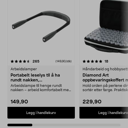
5.0 av 5 stjerner
anmeldelser
4.0 av 5 stjerner
anmeldelse
265
18
(149,90/stk)
Arbeidslamper
Håndarbeid og hobbysett
Portabelt leselys til å ha
Diamond Art
rundt nakken,
oppbevaringskoffert
håndarbeidslampe
bokser
Arbeidslampe til henge rundt
Hold orden på perlene di
nakken – arbeid komfortabelt med
sortér etter farge. Praktis
hendene fri. Porta...
slitesterk koffert ...
149,90
229,90
Legg i handlekurv
Legg i handlekurv