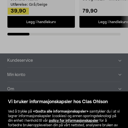
Kleshe...
Utførelse:
Grå/beige
39,90
79,90
Legg i handlekurv
Legg i handlekurv
Bunntekst
Kundeservice
Min konto
Om
Vi bruker informasjonskapsler hos Clas Ohlson
Aktuelt
Ved å trykke på
«Godta alle informasjonskapsler»
samtykker du i at vi
lagrer informasjonskapsler (cookies) og annen sporingsteknologi på
Våre selskaper
din enhet i henhold til vår
policy for informasjonskapsler
for å
forbedre brukeropplevelsen din på vårt nettsted, analysere bruken av