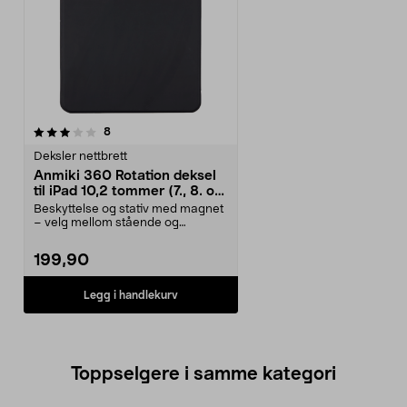
anmeldelser
8
Deksler nettbrett
Anmiki 360 Rotation deksel
til iPad 10,2 tommer (7., 8. og
9. generasjon)
Beskyttelse og stativ med magnet
– velg mellom stående og
liggende visning. Anmi...
199,90
Legg i handlekurv
Toppselgere i samme kategori