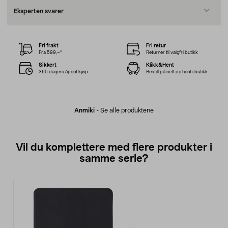
Eksperten svarer
Fri frakt
Fri retur
Fra 599,–*
Returner til valgfri butikk
Sikkert
Klikk&Hent
365 dagers åpent kjøp
Bestill på nett og hent i butikk
Anmiki
-
Se alle produktene
Vil du komplettere med flere produkter i
samme serie?