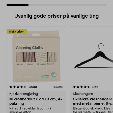
Uvanlig gode priser på vanlige ting
Sjekk prisen
4.5av 5 stjerner
anmeldelser
4.5av 5 stjerner
anmeldels
3808
256
(9,97/stk)
Kjøkkenrengjøring
Kleshengere
Mikrofiberklut 32 x 31 cm, 4-
Sklisikre kleshengere 
pakning
med metallpinne, 8-p
Kåret til «soleklar favoritt» i
Elegant og skikkelig kles
svenske Afton...
tre og metall – finnes i fle