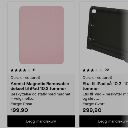
3.5 av 5 stjerner
anmeldelser
4.0 av 5 stjerner
anmeldelse
11
22
Deksler nettbrett
Deksler nettbrett
Anmiki Magnetic Removable
Etui til iPad på 10,2–1
deksel til iPad 10,2 tommer
tommer
Beskyttelse og stativ med magnet
Etui til iPad – beskytter mo
– velg mello...
og støt. ...
Farge:
Rosa
Farge:
Svart
199,90
299,90
Legg i handlekurv
Legg i handlekurv