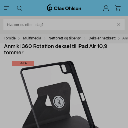
Forside
Multimedia
Nettbrett og tilbehør
Deksler nettbrett
Anm
Anmiki 360 Rotation deksel til iPad Air 10,9
tommer
-50%