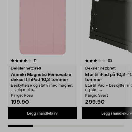
3.5 av 5 stjerner
anmeldelser
4.0 av 5 stjerner
anmeldelse
11
22
Deksler nettbrett
Deksler nettbrett
Anmiki Magnetic Removable
Etui til iPad på 10,2–1
deksel til iPad 10,2 tommer
tommer
Beskyttelse og stativ med magnet
Etui til iPad – beskytter mo
– velg mello...
og støt. ...
Farge:
Rosa
Farge:
Svart
199,90
299,90
Legg i handlekurv
Legg i handlekurv