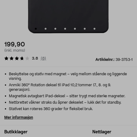
199,90
(inkl. moms)
3.8
(
8
)
Artikkelnr.:
39-3753-1
Beskyttelse og stativ med magnet – velg mellom stående og liggende
visning.
Anmiki 360° Rotation deksel til iPad 10,2 tommer (7., 8. og 9.
generasjon).
Magnetisk avtagbart iPad-deksel – sitter trygt med sterke magneter.
Nettbrettet våkner straks du åpner dekselet – lukk det for standby.
Stativet kan roteres 360 grader for fleksibel bruk.
Mer informasjon
Butikklager
Nettlager