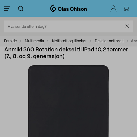
Forside
Multimedia
Nettbrett og tilbehør
Deksler nettbrett
Anm
Anmiki 360 Rotation deksel til iPad 10,2 tommer
(7., 8. og 9. generasjon)