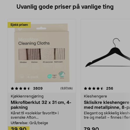
Uvanlig gode priser på vanlige ting
Sjekk prisen
4.5av 5 stjerner
anmeldelser
4.5av 5 stjerner
anmeldels
3809
256
(9,97/stk)
Kjøkkenrengjøring
Kleshengere
Mikrofiberklut 32 x 31 cm, 4-
Sklisikre kleshengere 
pakning
med metallpinne, 8-p
Kåret til «soleklar favoritt» i
Elegant og skikkelig kles
svenske Afton...
tre og metall – finnes i fle
Kleshe...
Utførelse:
Grå/beige
39,90
79,90