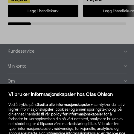
Legg i handlekurv
Legg i handlekurv
Bunntekst
Kundeservice
Min konto
Om
Vi bruker informasjonskapsler hos Clas Ohlson
Aktuelt
Ved å trykke på
«Godta alle informasjonskapsler»
samtykker du i at vi
lagrer informasjonskapsler (cookies) og annen sporingsteknologi på
Våre selskaper
din enhet i henhold til vår
policy for informasjonskapsler
for å
forbedre brukeropplevelsen din på vårt nettsted, analysere bruken av
nettstedet og for å tilpasse våre markedsføringstiltak. Vi bruker fire
Finn din butikk
typer informasjonskapsler: nødvendige, funksjonelle, analytiske og
annonserelaterte. For nødvendige informasjonskapsler er det ikke noe