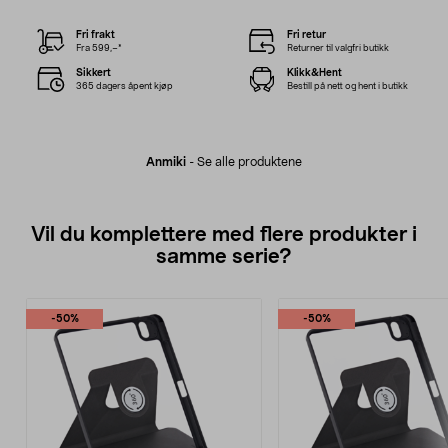
Fri frakt
Fri retur
Fra 599,–*
Returner til valgfri butikk
Sikkert
Klikk&Hent
365 dagers åpent kjøp
Bestill på nett og hent i butikk
Anmiki
-
Se alle produktene
Vil du komplettere med flere produkter i
samme serie?
-50%
-50%