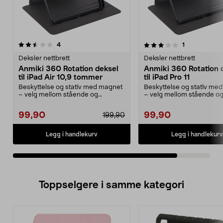
3.0av 5 stjerner
anmeldelser
anmeldelser
4
1
Deksler nettbrett
Deksler nettbrett
Anmiki 360 Rotation deksel
Anmiki 360 Rotation 
til iPad Air 10,9 tommer
til iPad Pro 11
Beskyttelse og stativ med magnet
Beskyttelse og stativ me
– velg mellom stående og
– velg mellom stående o
liggende visning. Anmi...
liggende visning. Anmi...
99,90
99,90
199,90
Legg i handlekurv
Legg i handlekurv
Toppselgere i samme kategori