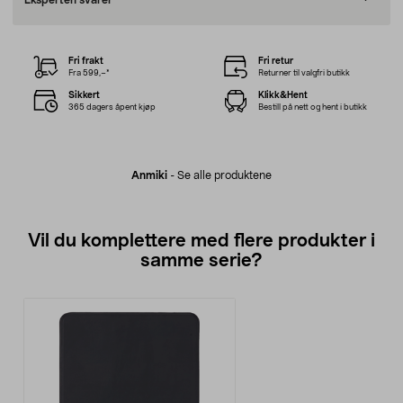
Eksperten svarer
Fri frakt
Fri retur
Fra 599,–*
Returner til valgfri butikk
Sikkert
Klikk&Hent
365 dagers åpent kjøp
Bestill på nett og hent i butikk
Anmiki
-
Se alle produktene
Vil du komplettere med flere produkter i
samme serie?