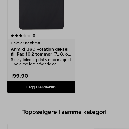
anmeldelser
8
Deksler nettbrett
Anmiki 360 Rotation deksel
til iPad 10,2 tommer (7., 8. og
9. generasjon)
Beskyttelse og stativ med magnet
– velg mellom stående og
liggende visning. Anmi...
199,90
Legg i handlekurv
Toppselgere i samme kategori