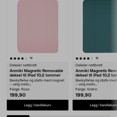
4.0 av 5 stjerner
anmeldelser
3.5 av 5 stjerner
anmeldelser
11
11
Deksler nettbrett
Deksler nettbrett
Anmiki Magnetic Removable
Anmiki Magnetic Rem
deksel til iPad 10,2 tommer
deksel til iPad 10,2 t
Beskyttelse og stativ med magnet
Beskyttelse og stativ me
– velg mello...
– velg mello...
Farge:
Rosa
Farge:
Grønn
199,90
199,90
Legg i handlekurv
Legg i handlekurv