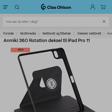
Forside
Multimedia
Nettbrett og tilbehør
Deksler nettbrett
Anm
Anmiki 360 Rotation deksel til iPad Pro 11
-50%