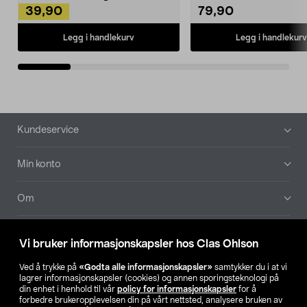
39,90
79,90
Legg i handlekurv
Legg i handlekurv
Bunntekst
Kundeservice
Min konto
Om
Aktuelt
Vi bruker informasjonskapsler hos Clas Ohlson
Våre selskaper
Ved å trykke på
«Godta alle informasjonskapsler»
samtykker du i at vi
lagrer informasjonskapsler (cookies) og annen sporingsteknologi på
din enhet i henhold til vår
policy for informasjonskapsler
for å
Finn din butikk
forbedre brukeropplevelsen din på vårt nettsted, analysere bruken av