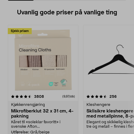
Uvanlig gode priser på vanlige ting
Sjekk prisen
4.5av 5 stjerner
anmeldelser
4.5av 5 stjerner
anmeldels
3808
256
(9,97/stk)
Kjøkkenrengjøring
Kleshengere
Mikrofiberklut 32 x 31 cm, 4-
Sklisikre kleshengere 
pakning
med metallpinne, 8-p
Kåret til «soleklar favoritt» i
Elegant og skikkelig kles
svenske Afton...
tre og metall – finnes i fle
Kleshe...
Utførelse:
Grå/beige