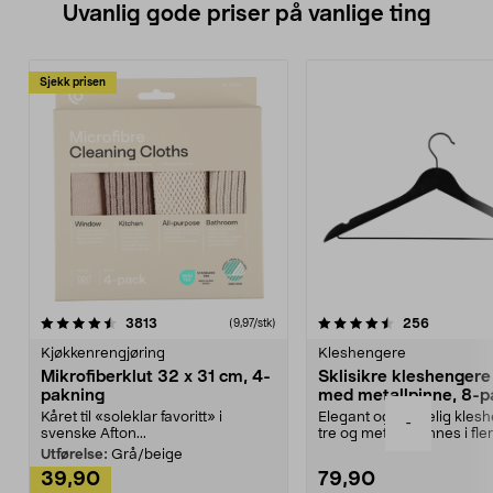
Uvanlig gode priser på vanlige ting
Sjekk prisen
4.5av 5 stjerner
anmeldelser
4.5av 5 stjerner
anmeldels
3813
256
(9,97/stk)
Kjøkkenrengjøring
Kleshengere
Mikrofiberklut 32 x 31 cm, 4-
Sklisikre kleshengere 
pakning
med metallpinne, 8-p
Kåret til «soleklar favoritt» i
Elegant og skikkelig kles
-
svenske Afton...
tre og metall – finnes i fle
Kleshe...
Utførelse:
Grå/beige
39,90
79,90