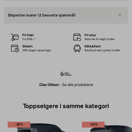
Eksperten svarer
(2 besvarte spørsmål)
Fri frakt
Fri retur
Fra 599,–*
Returner til valgfri butikk
Sikkert
Klikk&Hent
365 dagers åpent kjøp
Bestill på nett og hent i butikk
Clas Ohlson
-
Se alle produktene
Toppselgere i samme kategori
-25%
-33%