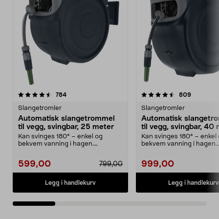
4.5 av 5 stjerner
anmeldelser
4.5 av 5 stjerner
anmeldel
784
809
Slangetromler
Slangetromler
Automatisk slangetrommel
Automatisk slangetr
til vegg, svingbar, 25 meter
til vegg, svingbar, 40
Kan svinges 180° – enkel og
Kan svinges 180° – enkel
bekvem vanning i hagen.
bekvem vanning i hagen.
Slangetrommel med slange på ...
Slangetrommel med slange
599,00
999,00
799,00
Legg i handlekurv
Legg i handlekurv