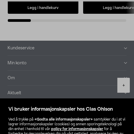
Legg i handlekurv
Legg i handlekurv
Bunntekst
Kundeservice
Min konto
Om
Product
+
quantity
Aktuelt
Våre selskaper
Vi bruker informasjonskapsler hos Clas Ohlson
Ved å trykke på
«Godta alle informasjonskapsler»
samtykker du i at vi
Finn din butikk
lagrer informasjonskapsler (cookies) og annen sporingsteknologi på
din enhet i henhold til vår
policy for informasjonskapsler
for å
forbedre brukeropplevelsen din på vårt nettsted, analysere bruken av