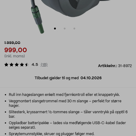
1 999,00
999,00
(inkl. moms)
4.5
(
18
)
Artikkelnr.:
31-8972
Tilbudet gjelder til og med
04.10.2026
Rull inn hageslangen enkelt med fjernkontroll eller et knappetrykk.
Veggmontert slangetrommel med 30 m slange – perfekt for større
hager.
Slitesterk, kryssarmert ½-tommes slange – tåler vanntrykk på opptil 6
bar.
Oppladbar batteripakke – lades via medfølgende USB-C-kabel (lader
selges separat).
Sprøytemunnstykke, skruer og plugger følger med.