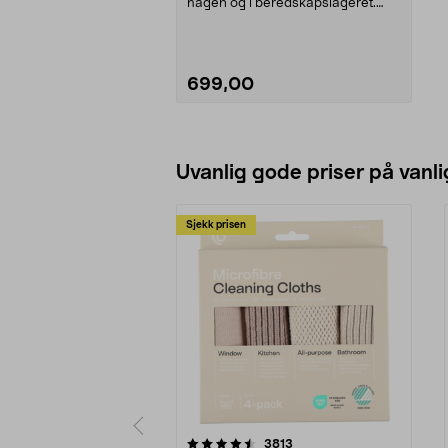
hagen og i beredskapslageret.
Sammenleggbar vann...
699,00
Legg i handlekurv
Uvanlig gode priser på vanli
Sjekk prisen
5av 5 stjerner
4.5av 5 stjerner
anmeldelser
3813