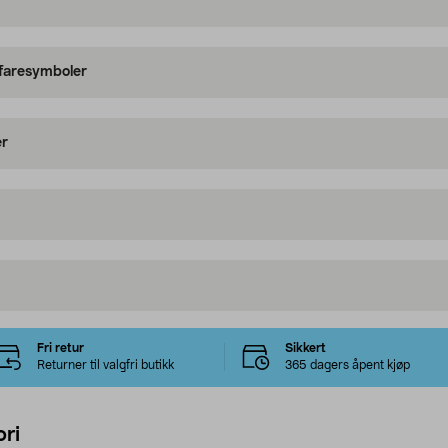
 faresymboler
er
Fri retur
Sikkert
Returner til valgfri butikk
365 dagers åpent kjøp
ri