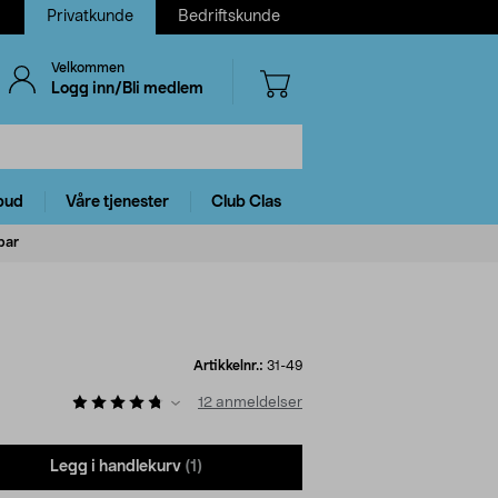
Privatkunde
Bedriftskunde
Velkommen
Logg inn/Bli medlem
bud
Våre tjenester
Club Clas
bar
Artikkelnr.:
31-49
12
anmeldelser
Legg i handlekurv
(1)