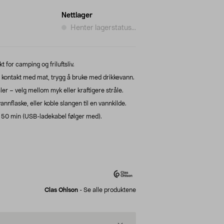
Nettlager
Henter lagerstatus...
 for camping og friluftsliv.
 kontakt med mat, trygg å bruke med drikkevann.
r – velg mellom myk eller kraftigere stråle.
flaske, eller koble slangen til en vannkilde.
l 50 min (USB-ladekabel følger med).
Clas Ohlson
-
Se alle produktene