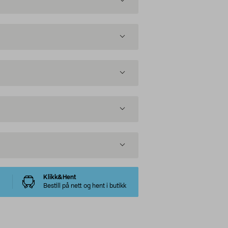
Klikk&Hent
Bestill på nett og hent i butikk