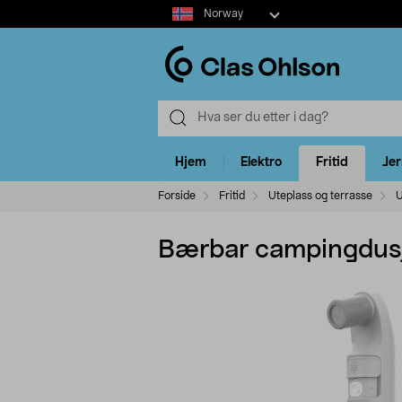
Select
Norway
market
Hjem
Elektro
Fritid
Je
Forside
Fritid
Uteplass og terrasse
U
Bærbar campingdus