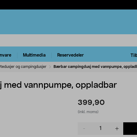
rnvare
Multimedia
Reservedeler
Til
tedusjer og campingdusjer
Bærbar campingdusj med vannpumpe, opplad
j med vannpumpe, oppladbar
399,90
(inkl. moms)
Product
quantity