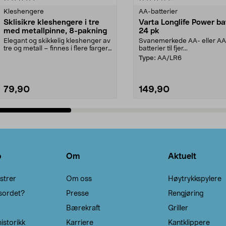
Kleshengere
AA-batterier
Sklisikre kleshengere i tre
Varta Longlife Power ba
med metallpinne, 8-pakning
24 pk
Elegant og skikkelig kleshenger av
Svanemerkede AA- eller A
tre og metall – finnes i flere farger.
batterier til fjer...
Kleshe...
Type:
AA/LR6
79,90
149,90
Legg i handlekurv
Legg i handlekurv
o
Om
Aktuelt
strer
Om oss
Høytrykkspylere
sordet?
Presse
Rengjøring
Bærekraft
Griller
istorikk
Karriere
Kantklippere