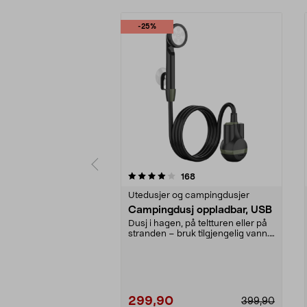
-25%
0 av 5 stjerner
4.5 av 5 stjerner
anmeldelser
168
Utedusjer og campingdusjer
Campingdusj oppladbar, USB
Dusj i hagen, på teltturen eller på
stranden – bruk tilgjengelig vann.
Portabel,...
299,90
399,90