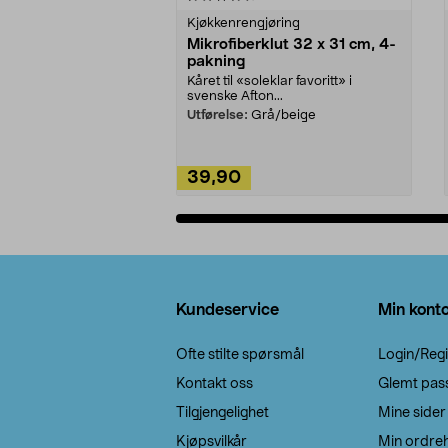
Kjøkkenrengjøring
Mikrofiberklut 32 x 31 cm, 4-
pakning
Kåret til «soleklar favoritt» i
svenske Afton...
Utførelse:
Grå/beige
39,90
Legg i handlekurv
Bunntekst
Kundeservice
Min kont
Ofte stilte spørsmål
Login/Regi
Kontakt oss
Glemt pas
Tilgjengelighet
Mine sider
Kjøpsvilkår
Min ordreh