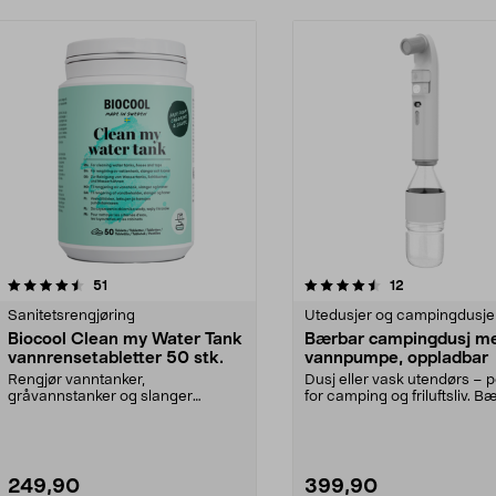
4.5 av 5 stjerner
anmeldelser
4.0 av 5 stjerner
anmeldelser
51
12
Sanitetsrengjøring
Utedusjer og campingdusje
Biocool Clean my Water Tank
Bærbar campingdusj m
vannrensetabletter 50 stk.
vannpumpe, oppladbar
Rengjør vanntanker,
Dusj eller vask utendørs – p
gråvannstanker og slanger
for camping og friluftsliv. B
effektivt uten å etterlate smak el...
hyttedusj ...
249,90
399,90