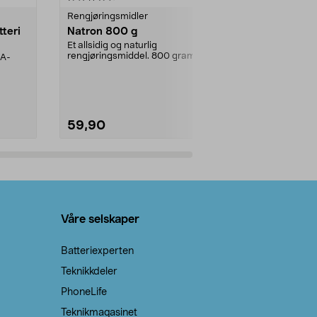
Rengjøringsmidler
Levende lys
tteri
Natron 800 g
Telys steari
prosent ste
Et allsidig og naturlig
rengjøringsmiddel. 800 gram
AA-
100 % stearin
natron – til rengjøring både...
råvarer. Produ
brenner med e
59,90
69,90
Legg i handlekurv
Legg 
Våre selskaper
Batteriexperten
Teknikkdeler
PhoneLife
Teknikmagasinet