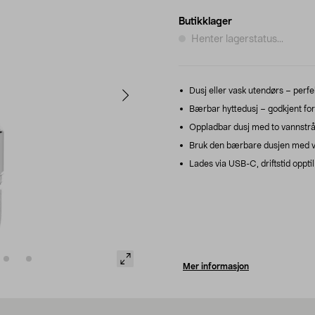
Butikklager
Henter lagerstatus...
Dusj eller vask utendørs – perfekt
Bærbar hyttedusj – godkjent for
Oppladbar dusj med to vannstråle
Bruk den bærbare dusjen med vann
Lades via USB-C, driftstid oppti
Mer informasjon