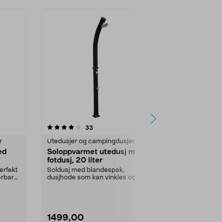
4.0 av 5 stjerner
anmeldelser
3.0
33
1
r
Utedusjer og campingdusjer
Utedusjer og
ed
Soloppvarmet utedusj med
Soloppvarm
fotdusj, 20 liter
fotdusj, 35 l
erfekt
Soldusj med blandespak,
Gir opptil 70 
ærbar
dusjhode som kan vinkles og kald
grader via h
fotdusj. Hagedusj med s...
Soloppvarmet 
1499,00
1999,00