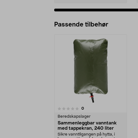
Passende tilbehør
anmeldelser
0
0 av 5 stjerner
Beredskapslager
Sammenleggbar vanntank
med tappekran, 240 liter
Sikre vanntilgangen på hytta, i