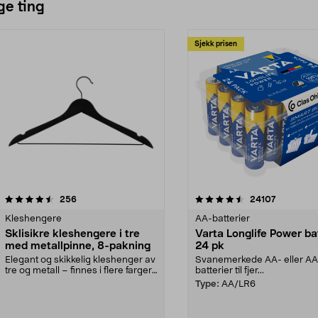
ge ting
Sjekk prisen
4.5av 5 stjerner
anmeldelser
4.5av 5 stjerner
anmeldels
256
24107
Kleshengere
AA-batterier
Sklisikre kleshengere i tre
Varta Longlife Power ba
med metallpinne, 8-pakning
24 pk
Elegant og skikkelig kleshenger av
Svanemerkede AA- eller A
tre og metall – finnes i flere farger.
batterier til fjer...
Kleshe...
Type:
AA/LR6