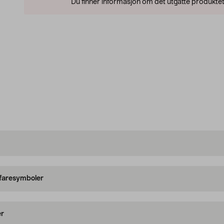
Du finner informasjon om det utgåtte produktet
 faresymboler
er