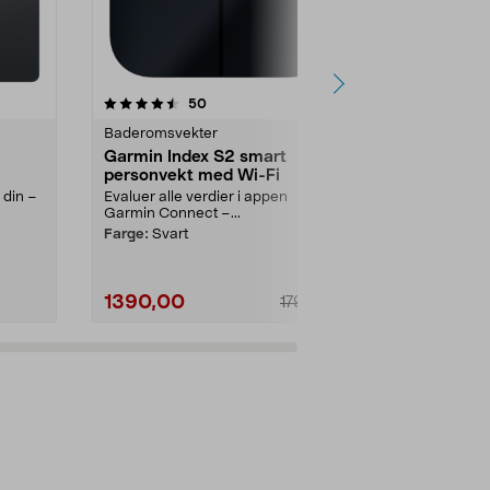
4.5 av 5 stjerner
anmeldelser
4.5
50
1
Baderomsvekter
Baderomsvek
Garmin Index S2 smart
Withings bo
personvekt med Wi-Fi
smartvekt
kroppsanal
 din –
Evaluer alle verdier i appen
Få et helhets
Garmin Connect –...
mål hjerte...
Farge:
Svart
Farge:
Hvit
1390,00
1190,00
1790,00