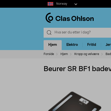
Select
Norway
market
Hjem
Elektro
Fritid
Je
Forside
Hjem
Kropp og velvære
Bad
Beurer SR BF1 bade