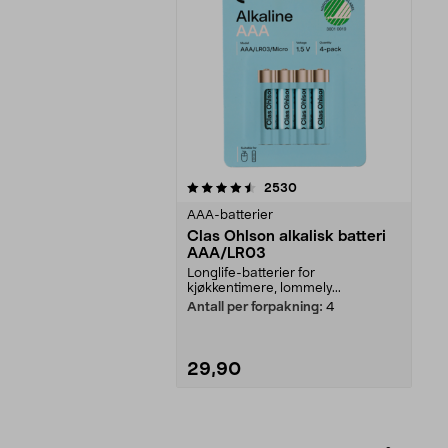
5av 5 stjerner
anmeldelser
2530
AAA-batterier
Clas Ohlson alkalisk batteri
AAA/LR03
Longlife-batterier for
kjøkkentimere, lommely...
Antall per forpakning:
4
29,90
Legg i handlekurv