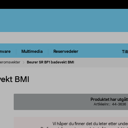
rnvare
Multimedia
Reservedeler
Til
eromsvekter
Beurer SR BF1 badevekt BMI
vekt BMI
Produktet har utgåt
Artikkelnr.:
44-3636
Vi håper du finner det du leter etter und