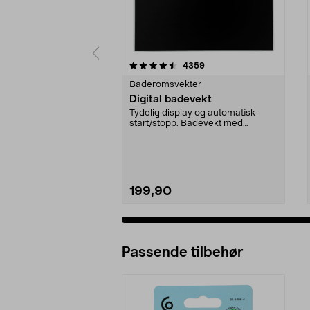
5 av 5 stjerner
4.5 av 5 stjerner
anmeldelser
4359
Baderomsvekter
Digital badevekt
Tydelig display og automatisk
start/stopp. Badevekt med
glassplate av herdet gla...
199,90
Passende tilbehør