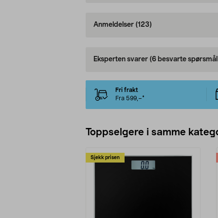
Anmeldelser
(123)
Eksperten svarer
(6 besvarte spørsmål
Fri frakt
Fra 599,–*
Toppselgere i samme katego
Sjekk prisen