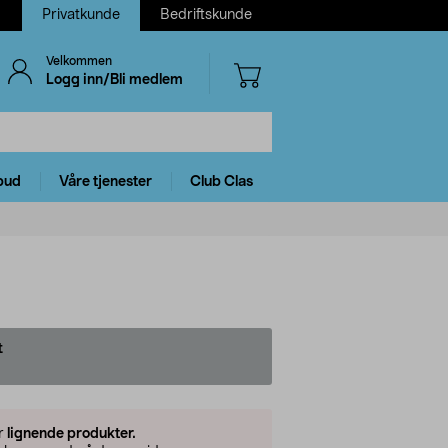
Privatkunde
Bedriftskunde
Velkommen
Logg inn/Bli medlem
bud
Våre tjenester
Club Clas
t
er
lignende produkter.