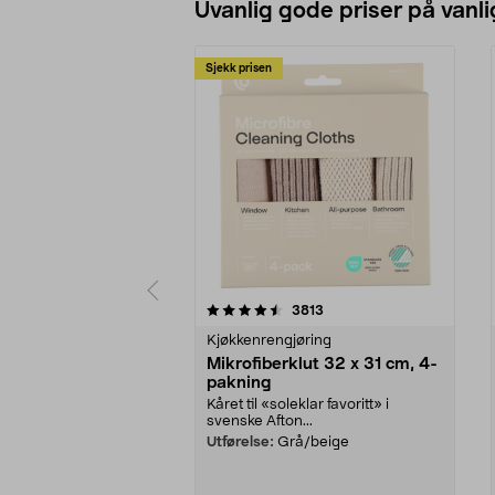
Uvanlig gode priser på vanli
Sjekk prisen
5av 5 stjerner
4.5av 5 stjerner
anmeldelser
3813
Kjøkkenrengjøring
Mikrofiberklut 32 x 31 cm, 4-
pakning
Kåret til «soleklar favoritt» i
svenske Afton...
Utførelse:
Grå/beige