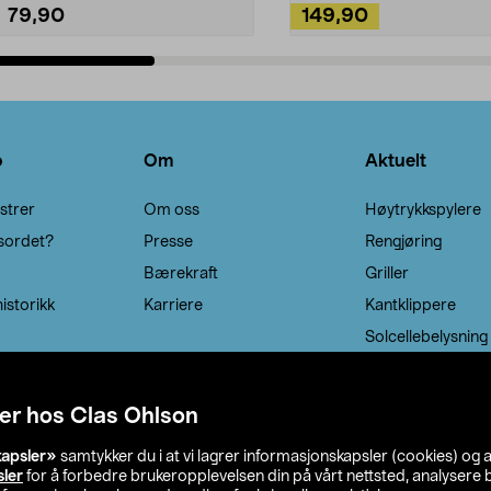
79,90
149,90
Legg i handlekurv
Legg i handlekurv
o
Om
Aktuelt
strer
Om oss
Høytrykkspylere
sordet?
Presse
Rengjøring
Bærekraft
Griller
istorikk
Karriere
Kantklippere
Solcellebelysning
er hos Clas Ohlson
kapsler»
samtykker du i at vi lagrer informasjonskapsler (cookies) og 
sler
for å forbedre brukeropplevelsen din på vårt nettsted, analysere b