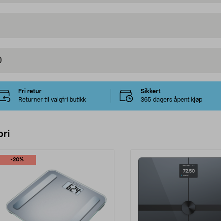
)
Fri retur
Sikkert
Returner til valgfri butikk
365 dagers åpent kjøp
ri
-20%