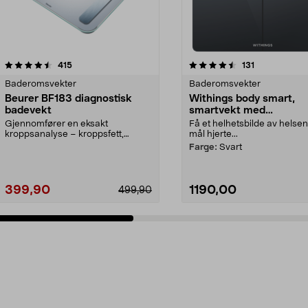
4.5 av 5 stjerner
anmeldelser
4.5 av 5 stjerner
anmeldelser
415
131
Baderomsvekter
Baderomsvekter
Beurer BF183 diagnostisk
Withings body smart,
badevekt
smartvekt med
kroppsanalyse
Gjennomfører en eksakt
Få et helhetsbilde av helsen
kroppsanalyse – kroppsfett,
mål hjerte...
metabolisk alder m.m. Beurer ...
Farge:
Svart
399,90
1190,00
499,90