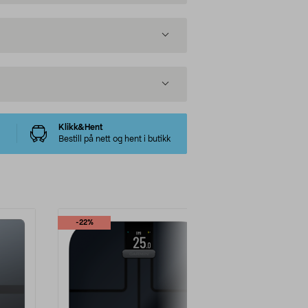
Klikk&Hent
Bestill på nett og hent i butikk
-22%