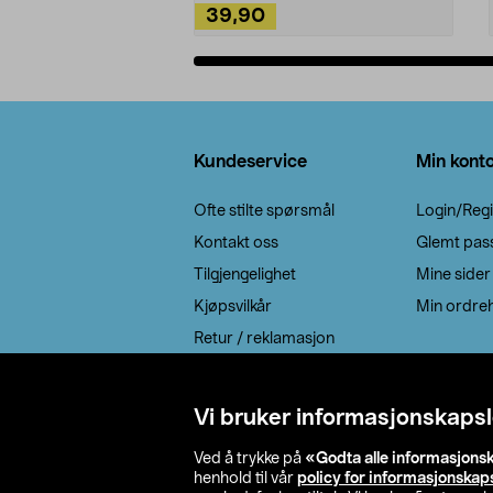
39,90
Legg i handlekurv
Bunntekst
Kundeservice
Min kont
Ofte stilte spørsmål
Login/Regi
Kontakt oss
Glemt pas
Tilgjengelighet
Mine sider
Kjøpsvilkår
Min ordreh
Retur / reklamasjon
EE-avfall
Cookie policy
Vi bruker informasjonskapsl
Leveringsalternativ
Ved å trykke på
«Godta alle informasjons
henhold til vår
policy for informasjonskap