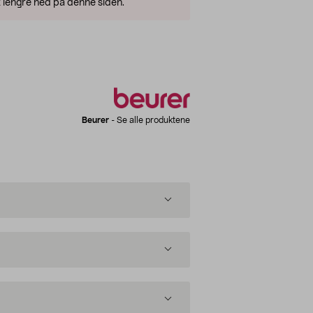
 lengre ned på denne siden.
Beurer
-
Se alle produktene