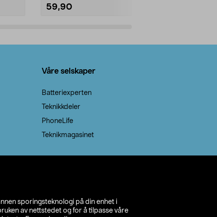
59,90
69,90
Legg i handlekurv
Legg 
Våre selskaper
Batteriexperten
Teknikkdeler
PhoneLife
Teknikmagasinet
annen sporingsteknologi på din enhet i
ruken av nettstedet og for å tilpasse våre