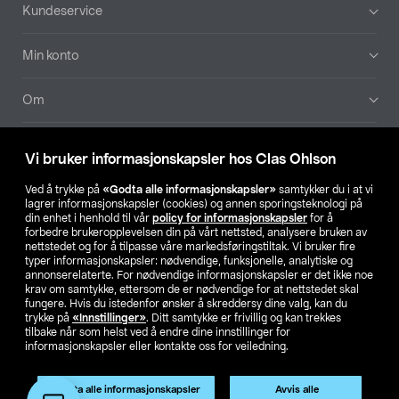
Bunntekst
Kundeservice
Min konto
Om
Aktuelt
Vi bruker informasjonskapsler hos Clas Ohlson
Våre selskaper
Ved å trykke på
«Godta alle informasjonskapsler»
samtykker du i at vi
lagrer informasjonskapsler (cookies) og annen sporingsteknologi på
din enhet i henhold til vår
policy for informasjonskapsler
for å
Finn din butikk
forbedre brukeropplevelsen din på vårt nettsted, analysere bruken av
nettstedet og for å tilpasse våre markedsføringstiltak. Vi bruker fire
typer informasjonskapsler: nødvendige, funksjonelle, analytiske og
annonserelaterte. For nødvendige informasjonskapsler er det ikke noe
SE
NO
FI
krav om samtykke, ettersom de er nødvendige for at nettstedet skal
fungere. Hvis du istedenfor ønsker å skreddersy dine valg, kan du
trykke på
«Innstillinger»
. Ditt samtykke er frivillig og kan trekkes
tilbake når som helst ved å endre dine innstillinger for
informasjonskapsler eller kontakte oss for veiledning.
Godta alle informasjonskapsler
Avvis alle
Privacy statement
Medlemsvilkår
Kjøpsvilkår
For bedrifter