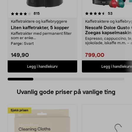
4.5 av 5 stjerner
anmeldelser
4.5 av 5 stjerner
anmeldelse
815
53
Kaffetraktere og kaffebryggere
Kaffetraktere og kaffebr
Liten kaffetrakter, 5 kopper
Nescafé Dolce Gusto 
Zoegas kapselmaskin
Kaffetrakter med permanent filter
som er enke...
Espresso, cappuccino, te
sjokolade, iskaffe m.m. – 
Farge:
Svart
ett enkelt knap...
149,90
799,00
Legg i handlekurv
Legg i handlekurv
Uvanlig gode priser på vanlige ting
Sjekk prisen