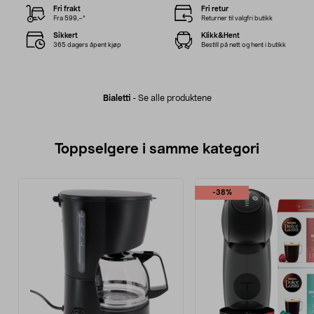
Fri frakt
Fri retur
Fra 599,–*
Returner til valgfri butikk
Sikkert
Klikk&Hent
365 dagers åpent kjøp
Bestill på nett og hent i butikk
Bialetti
-
Se alle produktene
Toppselgere i samme kategori
-38%