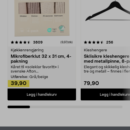
4.5av 5 stjerner
anmeldelser
4.5av 5 stjerner
anmeldels
3809
256
(9,97/stk)
Kjøkkenrengjøring
Kleshengere
Mikrofiberklut 32 x 31 cm, 4-
Sklisikre kleshengere 
pakning
med metallpinne, 8-p
Kåret til «soleklar favoritt» i
Elegant og skikkelig kles
svenske Afton...
tre og metall – finnes i fle
Kleshe...
Utførelse:
Grå/beige
39,90
79,90
Legg i handlekurv
Legg i handlekurv