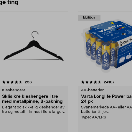
ge ting
Multibuy
4.5av 5 stjerner
anmeldelser
4.5av 5 stjerner
anmeldels
256
24107
Kleshengere
AA-batterier
Sklisikre kleshengere i tre
Varta Longlife Power ba
med metallpinne, 8-pakning
24 pk
Elegant og skikkelig kleshenger av
Svanemerkede AA- eller A
tre og metall – finnes i flere farger.
batterier til fjer...
Kleshe...
Type:
AA/LR6