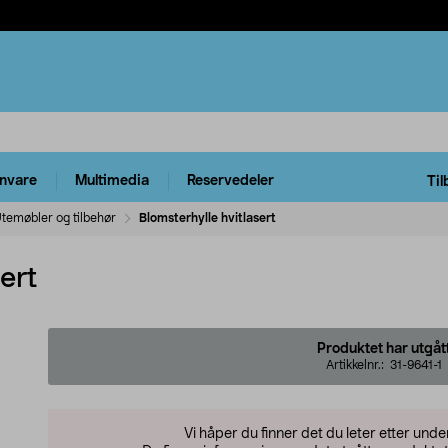
rnvare
Multimedia
Reservedeler
Til
temøbler og tilbehør
Blomsterhylle hvitlasert
ert
Produktet har utgåt
Artikkelnr.:
31-9641-1
Vi håper du finner det du leter etter und