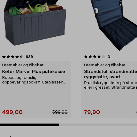
4.0 av 5 stjerner
anmeldelser
4.5 av 5 stjerner
anmeldelser
639
31
Utemøbler og tilbehør
Utemøbler og tilbehør
Keter Marvel Plus putekasse
Strandstol, strandmatt
ryggstøtte, svart
Robust og romslig
oppbevaringsboks til uteplassen
Praktisk ryggstøtte på stra
eller hagen. Perfekt som putek...
eller i gresset. Strandmatt
ryggstøtte – sa...
499,00
79,90
599,00