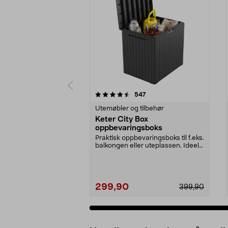
5 av 5 stjerner
4.5 av 5 stjerner
anmeldelser
547
Utemøbler og tilbehør
Keter City Box
oppbevaringsboks
Praktisk oppbevaringsboks til f.eks.
balkongen eller uteplassen. Ideell
til oppb...
299,90
399,90