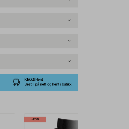
Klikk&Hent
Bestill på nett og hent i butikk
-20%