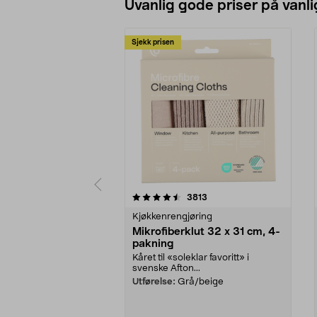
Uvanlig gode priser på vanli
Sjekk prisen
5av 5 stjerner
4.5av 5 stjerner
anmeldelser
3813
Kjøkkenrengjøring
Mikrofiberklut 32 x 31 cm, 4-
pakning
Kåret til «soleklar favoritt» i
svenske Afton...
Utførelse:
Grå/beige