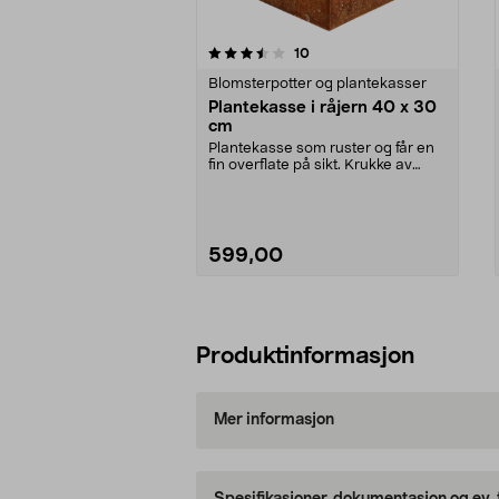
5av 5 stjerner
4.5av 5 stjerner
anmeldelser
10
Blomsterpotter og plantekasser
Plantekasse i råjern 40 x 30
cm
Plantekasse som ruster og får en
fin overflate på sikt. Krukke av
råjern – frost...
599,00
Legg i handlekurv
Produktinformasjon
Mer informasjon