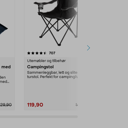
4.0 av 5 stjerner
anmeldelser
4.5
707
Utemøbler og tilbehør
Oppbevarings
e med
Campingstol
Oppbevarin
bærehåndta
Sammenleggbar, lett og slitesterk
cm
turstol. Perfekt for campinglivet,
nden
Stor, værbest
bilturer el...
e med
stolputer, put
Putepose – be
119,90
149,90
129,90
149,90