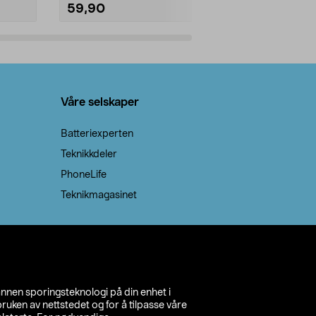
59,90
69,90
Legg i handlekurv
Legg 
Våre selskaper
Batteriexperten
Teknikkdeler
PhoneLife
Teknikmagasinet
annen sporingsteknologi på din enhet i
ruken av nettstedet og for å tilpasse våre