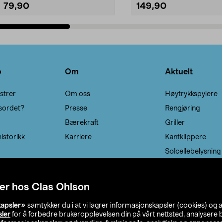
79,90
149,90
Legg i handlekurv
Legg i handlekurv
o
Om
Aktuelt
strer
Om oss
Høytrykkspylere
sordet?
Presse
Rengjøring
Bærekraft
Griller
istorikk
Karriere
Kantklippere
Solcellebelysning
er hos Clas Ohlson
kapsler»
samtykker du i at vi lagrer informasjonskapsler (cookies) og 
sler
for å forbedre brukeropplevelsen din på vårt nettsted, analysere b