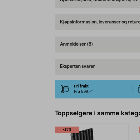
Spesifikasjoner, dokumentasjon og ev.
Kjøpsinformasjon, leveranser og retur
Anmeldelser
(8)
Eksperten svarer
Fri frakt
Fra 599,–*
Toppselgere i samme katego
-25%