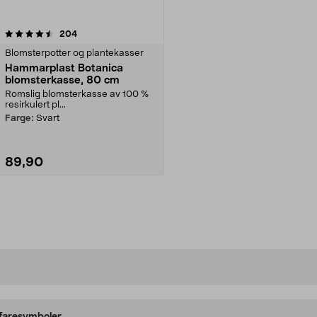
anmeldelser
204
Blomsterpotter og plantekasser
Hammarplast Botanica
blomsterkasse, 80 cm
Romslig blomsterkasse av 100 %
resirkulert pl...
Farge:
Svart
89,90
Legg i handlekurv