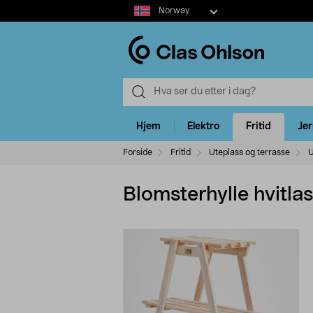
Select
Norway
market
Hjem
Elektro
Fritid
Je
Forside
Fritid
Uteplass og terrasse
U
Blomsterhylle hvitlas