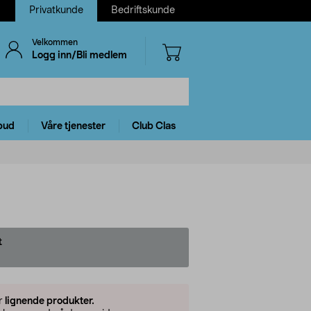
Privatkunde
Bedriftskunde
Velkommen
Logg inn/Bli medlem
bud
Våre tjenester
Club Clas
t
er
lignende produkter.