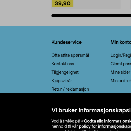
39,90
Legg i handlekurv
Bunntekst
Kundeservice
Min kont
Ofte stilte spørsmål
Login/Regi
Kontakt oss
Glemt pas
Tilgjengelighet
Mine sider
Kjøpsvilkår
Min ordreh
Retur / reklamasjon
EE-avfall
Cookie policy
Vi bruker informasjonskapsl
Leveringsalternativ
Ved å trykke på
«Godta alle informasjons
henhold til vår
policy for informasjonskap