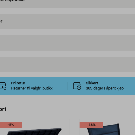
 faresymboler
er
Fri retur
Sikkert
Returner til valgfri butikk
365 dagers åpent kjøp
ri
-17%
-38%