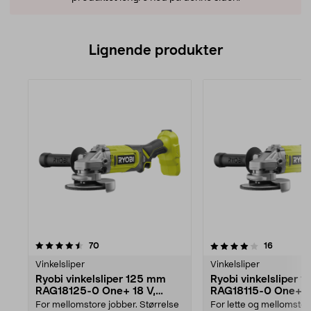
Lignende produkter
4.0av 5 stjerner
anmeldelser
anmeldel
70
16
Vinkelsliper
Vinkelsliper
Ryobi vinkelsliper 125 mm
Ryobi vinkelsliper 
RAG18125-0 One+ 18 V,
RAG18115-0 One+ 18
batteridrevet
batteridrevet
For mellomstore jobber. Størrelse
For lette og mellomstor