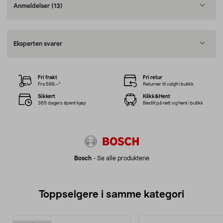
Anmeldelser
(13)
Eksperten svarer
Fri frakt
Fri retur
Fra 599,–*
Returner til valgfri butikk
Sikkert
Klikk&Hent
365 dagers åpent kjøp
Bestill på nett og hent i butikk
Bosch
-
Se alle produktene
Toppselgere i samme kategori