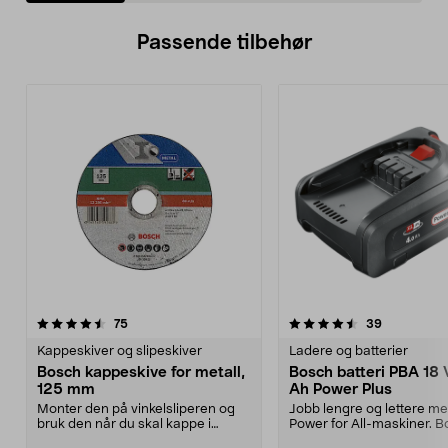
Passende tilbehør
4.5av 5 stjerner
anmeldelser
4.0av 5 stjerner
anmeldelse
75
39
Kappeskiver og slipeskiver
Ladere og batterier
Bosch kappeskive for metall,
Bosch batteri PBA 18 
125 mm
Ah Power Plus
Monter den på vinkelsliperen og
Jobb lengre og lettere me
bruk den når du skal kappe i
Power for All-maskiner. 
metall. Passer vink...
batteri 4,0 Ah Pow...