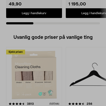
49,90
1 195,00
Legg i handlekurv
Legg i handlekurv
Uvanlig gode priser på vanlige ting
Sjekk prisen
4.5av 5 stjerner
anmeldelser
4.5av 5 stjerner
anmeldels
3813
256
(9,97/stk)