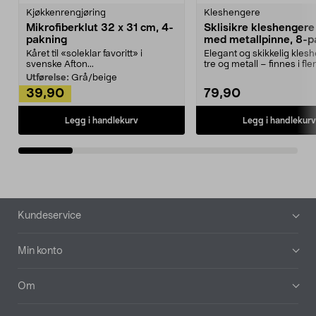
Kjøkkenrengjøring
Kleshengere
Mikrofiberklut 32 x 31 cm, 4-
Sklisikre kleshengere 
pakning
med metallpinne, 8-p
Kåret til «soleklar favoritt» i
Elegant og skikkelig kles
svenske Afton...
tre og metall – finnes i fle
Kleshe...
Utførelse:
Grå/beige
39,90
79,90
Legg i handlekurv
Legg i handlekurv
Bunntekst
Kundeservice
Min konto
Om