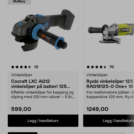
Multibuy
4.5 av 5 stjerner
anmeldelser
4.0 av 5 stjerner
anmeldelse
10
70
Vinkelsliper
Vinkelsliper
Cocraft LXC AG12
Ryobi vinkelsliper 12
vinkelsliper på batteri 125
RAG18125-0 One+ 18 
mm 18 V
batteridrevet
Effektiv vinkelsliper for kapping og
For mellomstore jobber. S
sliping med 125 mm-skiver – 5 års
kappeskive 125 mm. Ryob
garanti. ...
RAG18125-0 – prisguns...
599,00
1249,00
Legg i handlekurv
Legg i handlekurv