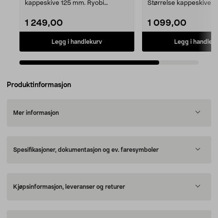
kappeskive 125 mm. Ryobi
Størrelse kappeskive 1
RAG18125-0 – prisguns...
Ryobi RAG18115-0 –...
1 249,00
1 099,00
Legg i handlekurv
Legg i handlek
Produktinformasjon
Mer informasjon
Spesifikasjoner, dokumentasjon og ev. faresymboler
Kjøpsinformasjon, leveranser og returer