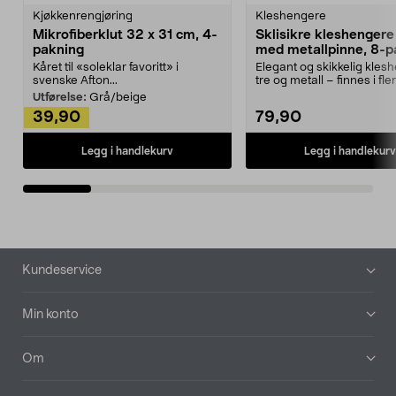
Kjøkkenrengjøring
Kleshengere
Mikrofiberklut 32 x 31 cm, 4-
Sklisikre kleshengere 
pakning
med metallpinne, 8-p
Kåret til «soleklar favoritt» i
Elegant og skikkelig kles
svenske Afton...
tre og metall – finnes i fle
Kleshe...
Utførelse:
Grå/beige
39,90
79,90
Legg i handlekurv
Legg i handlekurv
Bunntekst
Kundeservice
Min konto
Om