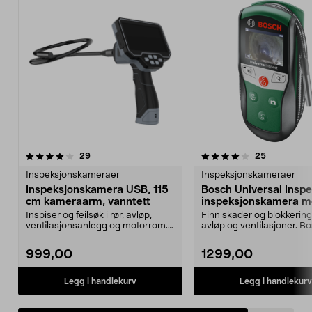
4.0 av 5 stjerner
anmeldelser
anmeldelse
29
25
Inspeksjonskameraer
Inspeksjonskameraer
Inspeksjonskamera USB, 115
Bosch Universal Inspe
cm kameraarm, vanntett
inspeksjonskamera 
tilbehør
Inspiser og feilsøk i rør, avløp,
Finn skader og blokkeringe
ventilasjonsanlegg og motorrom.
avløp og ventilasjoner. B
Brukervennlig ...
Universal Inspe...
999,00
1299,00
Legg i handlekurv
Legg i handlekurv