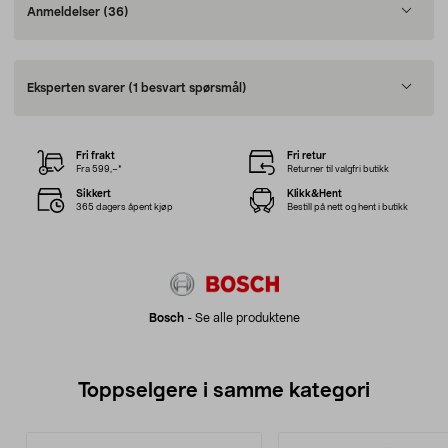
Anmeldelser
(36)
Eksperten svarer
(1 besvart spørsmål)
Fri frakt
Fri retur
Fra 599,–*
Returner til valgfri butikk
Sikkert
Klikk&Hent
365 dagers åpent kjøp
Bestill på nett og hent i butikk
Bosch
-
Se alle produktene
Toppselgere i samme kategori