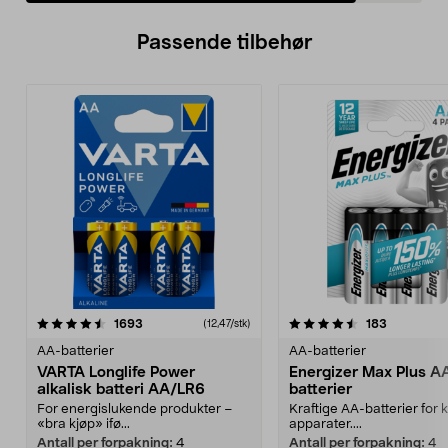
Passende tilbehør
4.5av 5 stjerner
anmeldelser
anmeldels
1693
183
(12,47/stk)
AA-batterier
AA-batterier
VARTA Longlife Power
Energizer Max Plus A
alkalisk batteri AA/LR6
batterier
For energislukende produkter –
Kraftige AA-batterier for
«bra kjøp» ifø...
apparater....
Antall per forpakning:
4
Antall per forpakning:
4