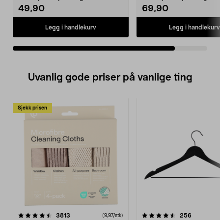
49,90
69,90
Legg i handlekurv
Legg i handlekurv
Uvanlig gode priser på vanlige ting
Sjekk prisen
4.5av 5 stjerner
anmeldelser
4.5av 5 stjerner
anmeldels
3813
256
(9,97/stk)