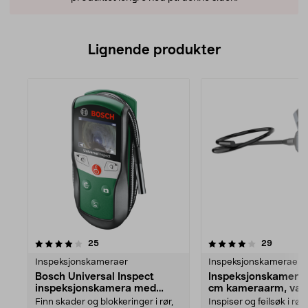
Lignende produkter
4.0av 5 stjerner
anmeldelser
anmeldel
25
29
Inspeksjonskameraer
Inspeksjonskameraer
Bosch Universal Inspect
Inspeksjonskamera 
inspeksjonskamera med
cm kameraarm, van
tilbehør
Finn skader og blokkeringer i rør,
Inspiser og feilsøk i rør,