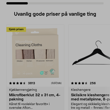
Uvanlig gode priser på vanlige ting
Sjekk prisen
4.5av 5 stjerner
anmeldelser
4.5av 5 stjerner
anmeldels
3813
256
(9,97/stk)
Kjøkkenrengjøring
Kleshengere
Mikrofiberklut 32 x 31 cm, 4-
Sklisikre kleshengere 
pakning
med metallpinne, 8-p
Kåret til «soleklar favoritt» i
Elegant og skikkelig kles
svenske Afton...
tre og metall – finnes i fle