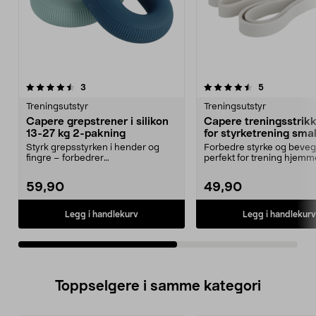
4.5av 5 stjerner
anmeldelser
4.5av 5 stjerner
anmeldelser
3
5
Treningsutstyr
Treningsutstyr
Capere grepstrener i silikon
Capere treningsstrikk
13-27 kg 2-pakning
for styrketrening sma
Styrk grepsstyrken i hender og
Forbedre styrke og beveg
fingre – forbedrer
perfekt for trening hjemme
fingerferdigheten. Capere grep...
treningsse...
59,90
49,90
Legg i handlekurv
Legg i handlekurv
Toppselgere i samme kategori