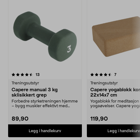
4.5 av 5 stjerner
anmeldelser
4.5 av 5 stjerner
anmeldelser
13
7
Treningsutstyr
Treningsutstyr
Capere manual 3 kg
Capere yogablokk ko
sklisikkert grep
22x14x7 cm
Forbedre styrketreningen hjemme
Yogablokk for meditasjon 
– bygg muskler effektivt med
yogaøvelser. Capere yoga
håndvekter. Capere ...
solid kork – 3...
89,90
119,90
Legg i handlekurv
Legg i handlekurv