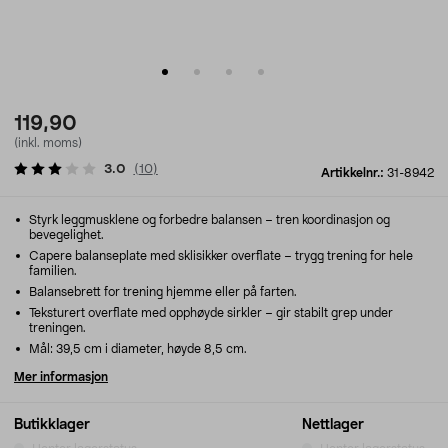
119,90
(inkl. moms)
3.0
(
10
)
Artikkelnr.:
31-8942
Styrk leggmusklene og forbedre balansen – tren koordinasjon og
bevegelighet.
Capere balanseplate med sklisikker overflate – trygg trening for hele
familien.
Balansebrett for trening hjemme eller på farten.
Teksturert overflate med opphøyde sirkler – gir stabilt grep under
treningen.
Mål: 39,5 cm i diameter, høyde 8,5 cm.
Mer informasjon
Butikklager
Nettlager