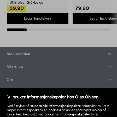
Kleshe...
Utførelse:
Grå/beige
39,90
79,90
Legg i handlekurv
Legg i handlekurv
Bunntekst
Kundeservice
Min konto
Om
Aktuelt
Vi bruker informasjonskapsler hos Clas Ohlson
Våre selskaper
Ved å trykke på
«Godta alle informasjonskapsler»
samtykker du i at vi
lagrer informasjonskapsler (cookies) og annen sporingsteknologi på
din enhet i henhold til vår
policy for informasjonskapsler
for å