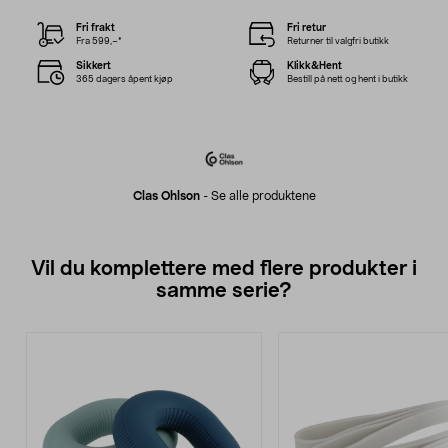
Fri frakt
Fri retur
Fra 599,–*
Returner til valgfri butikk
Sikkert
Klikk&Hent
365 dagers åpent kjøp
Bestill på nett og hent i butikk
Clas Ohlson
-
Se alle produktene
Vil du komplettere med flere produkter i
samme serie?