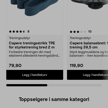
3.0av 5 stjerner
anmeldelser
4.5av 5 stjerner
anmeldelse
8
10
Treningsutstyr
Treningsutstyr
Capere treningsstrikk TPE
Capere balansebrett f
for styrketrening bred 2 m
trening 39,5 cm
Forbedre treningen din med
Styrk leggmusklene og f
ekstremt slitesterkt treningsbånd
balansen – tren koordina
– tåler høy belastn...
bevegelighet. Cap...
79,90
119,90
Legg i handlekurv
Legg i handlekurv
Toppselgere i samme kategori