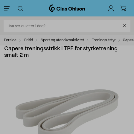
Forside
Fritid
Sport og utendørsaktivitet
Treningsutstyr
Capere
Capere treningsstrikk i TPE for styrketrening
smalt 2 m