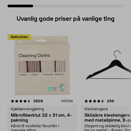
Uvanlig gode priser på vanlige ting
Sjekk prisen
4.5av 5 stjerner
anmeldelser
4.5av 5 stjerner
anmeldels
3809
256
(9,97/stk)
Kjøkkenrengjøring
Kleshengere
Mikrofiberklut 32 x 31 cm, 4-
Sklisikre kleshengere 
pakning
med metallpinne, 8-p
Kåret til «soleklar favoritt» i
Elegant og skikkelig kles
svenske Afton...
tre og metall – finnes i fle