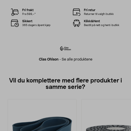
Fri frakt
Fri retur
Fra 599,–*
Returner til valgfri butikk
Sikkert
Klikk&Hent
365 dagers åpent kjøp
Bestill på nett og hent i butikk
Clas Ohlson
-
Se alle produktene
Vil du komplettere med flere produkter i
samme serie?