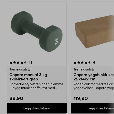
4.5 av 5 stjerner
anmeldelser
4.5 av 5 stjerner
anmeldelser
13
6
Treningsutstyr
Treningsutstyr
Capere manual 3 kg
Capere yogablokk ko
sklisikkert grep
22x14x7 cm
Forbedre styrketreningen hjemme
Yogablokk for meditasjon 
– bygg muskler effektivt med
yogaøvelser. Capere yoga
håndvekter. Capere ...
solid kork – 3...
89,90
119,90
Legg i handlekurv
Legg i handlekurv