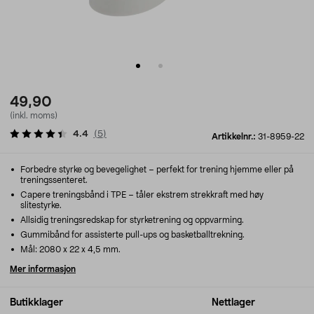
49,90
(inkl. moms)
4.4
(
5
)
Artikkelnr.:
31-8959-22
Forbedre styrke og bevegelighet – perfekt for trening hjemme eller på
treningssenteret.
Capere treningsbånd i TPE – tåler ekstrem strekkraft med høy
slitestyrke.
Allsidig treningsredskap for styrketrening og oppvarming.
Gummibånd for assisterte pull-ups og basketballtrekning.
Mål: 2080 x 22 x 4,5 mm.
Mer informasjon
Butikklager
Nettlager