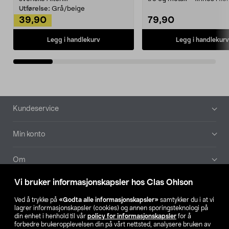
Kleshe...
Utførelse:
Grå/beige
39,90
79,90
Legg i handlekurv
Legg i handlekurv
Bunntekst
Kundeservice
Min konto
Om
Vi bruker informasjonskapsler hos Clas Ohlson
Aktuelt
Ved å trykke på
«Godta alle informasjonskapsler»
samtykker du i at vi
lagrer informasjonskapsler (cookies) og annen sporingsteknologi på
Våre selskaper
din enhet i henhold til vår
policy for informasjonskapsler
for å
forbedre brukeropplevelsen din på vårt nettsted, analysere bruken av