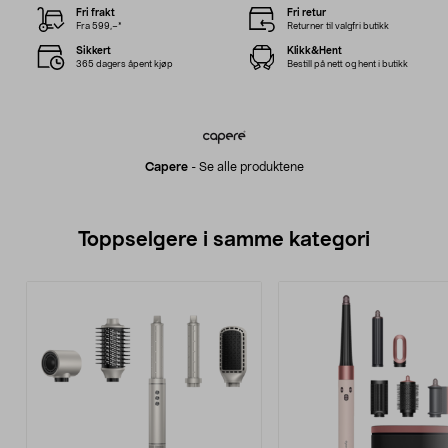
Fri frakt
Fri retur
Fra 599,–*
Returner til valgfri butikk
Sikkert
Klikk&Hent
365 dagers åpent kjøp
Bestill på nett og hent i butikk
Capere
-
Se alle produktene
Toppselgere i samme kategori