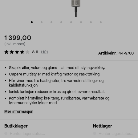
1 399,00
(inkl. moms)
3.9
(
12
)
Artikkelnr.:
44-9760
Skap krøller, volum og glans – alt med ett stylingverktøy.
Capere multistyler med kraftig motor og rask tørking.
Hårføner med tre hastigheter, tre varmeinnstillinger og
kaldluftsfunksjon.
Ionisk funksjon reduserer krus og gir et jevnere resultat.
Komplett hårstyling: krølltang, rundbørste, varmebørste og
fønemunnstykke følger med.
Mer informasjon
Butikklager
Nettlager
Henter lagerstatus...
Henter lagerstatus...