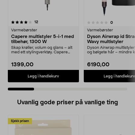
anmeldelser
3.5 av 5 stjerner
12
anmeldelser
0
0.0 av 5 stjerner
Varmebørster
Varmebørster
Capere multistyler 5-i-1 med
Dyson Airwrap id Stra
tilbehør, 1300 W
Wavy multistyler
Skap krøller, volum og glans – alt
Dyson Airwrap multistyler 
med ett stylingverktøy. Capere
og bølgete hår – mindre k
multistyler me...
Dyson Airwr...
1399,00
6190,00
Legg i handlekurv
Legg i handlekurv
Uvanlig gode priser på vanlige ting
Sjekk prisen