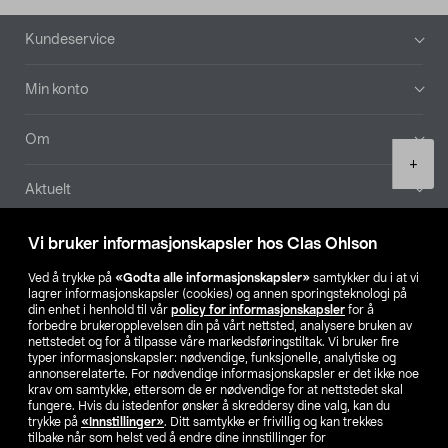
Bunntekst
Kundeservice
Min konto
Om
Product
+
quantity
Aktuelt
Våre selskaper
Vi bruker informasjonskapsler hos Clas Ohlson
Ved å trykke på
«Godta alle informasjonskapsler»
samtykker du i at vi
Finn din butikk
lagrer informasjonskapsler (cookies) og annen sporingsteknologi på
din enhet i henhold til vår
policy for informasjonskapsler
for å
forbedre brukeropplevelsen din på vårt nettsted, analysere bruken av
SE
NO
FI
nettstedet og for å tilpasse våre markedsføringstiltak. Vi bruker fire
typer informasjonskapsler: nødvendige, funksjonelle, analytiske og
annonserelaterte. For nødvendige informasjonskapsler er det ikke noe
krav om samtykke, ettersom de er nødvendige for at nettstedet skal
fungere. Hvis du istedenfor ønsker å skreddersy dine valg, kan du
trykke på
«Innstillinger»
. Ditt samtykke er frivillig og kan trekkes
tilbake når som helst ved å endre dine innstillinger for