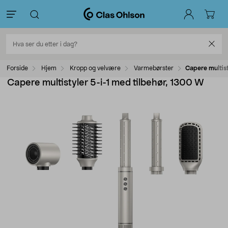
Forside
Hjem
Kropp og velvære
Varmebørster
Capere multist
Capere multistyler 5-i-1 med tilbehør, 1300 W