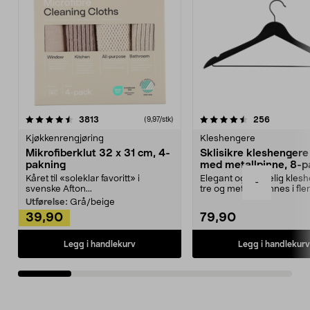
4.5av 5 stjerner
anmeldelser
4.5av 5 stjerner
anmeldels
3813
256
(9,97/stk)
Kjøkkenrengjøring
Kleshengere
Mikrofiberklut 32 x 31 cm, 4-
Sklisikre kleshengere 
pakning
med metallpinne, 8-p
Kåret til «soleklar favoritt» i
Elegant og skikkelig kles
-
svenske Afton...
tre og metall – finnes i fle
Kleshe...
Utførelse:
Grå/beige
39,90
79,90
Legg i handlekurv
Legg i handlekurv