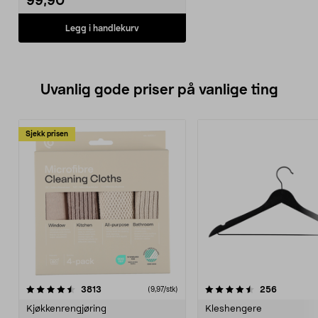
99,90
Legg i handlekurv
Uvanlig gode priser på vanlige ting
Sjekk prisen
4.5av 5 stjerner
anmeldelser
4.5av 5 stjerner
anmeldels
3813
256
(9,97/stk)
Kjøkkenrengjøring
Kleshengere