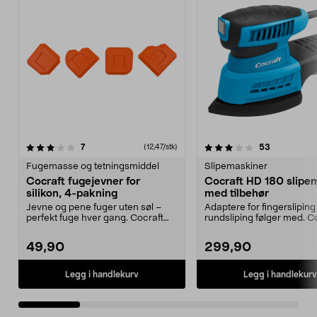
3.5 av 5 stjerner
anmeldelser
4.5 av 5 stjerner
anmeldelse
7
53
(12,47/stk)
Fugemasse og tetningsmiddel
Slipemaskiner
Cocraft fugejevner for
Cocraft HD 180 slipe
silikon, 4-pakning
med tilbehør
Jevne og pene fuger uten søl –
Adaptere for fingersliping
perfekt fuge hver gang. Cocraft
rundsliping følger med. C
fugeutjevner for ...
HD 180 – effektiv ...
49,90
299,90
Legg i handlekurv
Legg i handlekurv