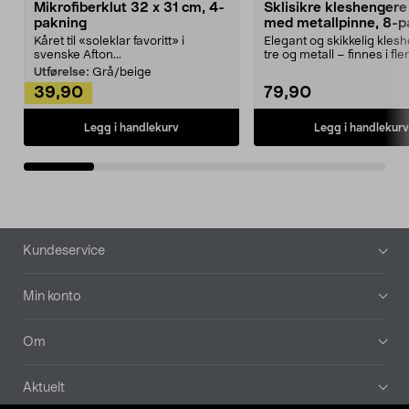
Mikrofiberklut 32 x 31 cm, 4-
Sklisikre kleshengere 
pakning
med metallpinne, 8-p
Kåret til «soleklar favoritt» i
Elegant og skikkelig kles
svenske Afton...
tre og metall – finnes i fle
Kleshe...
Utførelse:
Grå/beige
39,90
79,90
Legg i handlekurv
Legg i handlekurv
Bunntekst
Kundeservice
Min konto
Om
Aktuelt