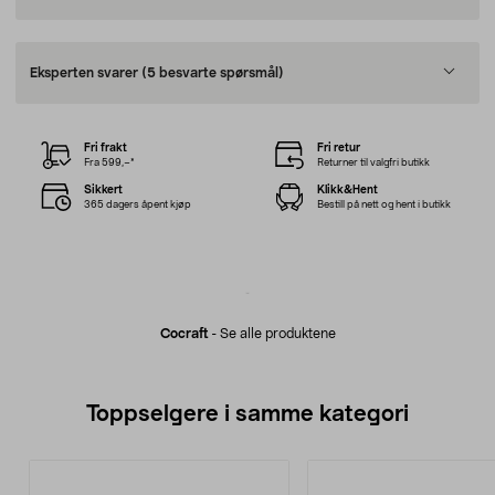
Eksperten svarer
(5 besvarte spørsmål)
Fri frakt
Fri retur
Fra 599,–*
Returner til valgfri butikk
Sikkert
Klikk&Hent
365 dagers åpent kjøp
Bestill på nett og hent i butikk
Cocraft
-
Se alle produktene
Toppselgere i samme kategori