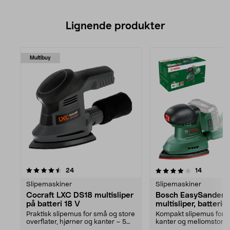
Lignende produkter
Multibuy
4.0av 5 stjerner
anmeldelser
anmeldel
24
14
Slipemaskiner
Slipemaskiner
Cocraft LXC DS18 multisliper
Bosch EasySander 
på batteri 18 V
multisliper, batterid
Praktisk slipemus for små og store
Kompakt slipemus for h
overflater, hjørner og kanter – 5
kanter og mellomstore f
års garanti...
Bosch EasySander 18V.