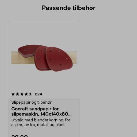
Passende tilbehør
anmeldelser
224
Slipepapir og tilbehør
Cocraft sandpapir for
slipemaskin, 140x140x80
mm
Utvalg med blandet korning, for
sliping av tre, metall og plast.