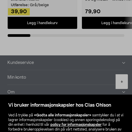
Kleshe...
Utførelse:
Grå/beige
39,90
79,90
Legg i handlekurv
Legg i handlekurv
Bunntekst
Kundeservice
Min konto
Product
+
quantity
Om
Vi bruker informasjonskapsler hos Clas Ohlson
Aktuelt
Ved å trykke på
«Godta alle informasjonskapsler»
samtykker du i at vi
lagrer informasjonskapsler (cookies) og annen sporingsteknologi på
Våre selskaper
din enhet i henhold til vår
policy for informasjonskapsler
for å
forbedre brukeropplevelsen din på vårt nettsted, analysere bruken av