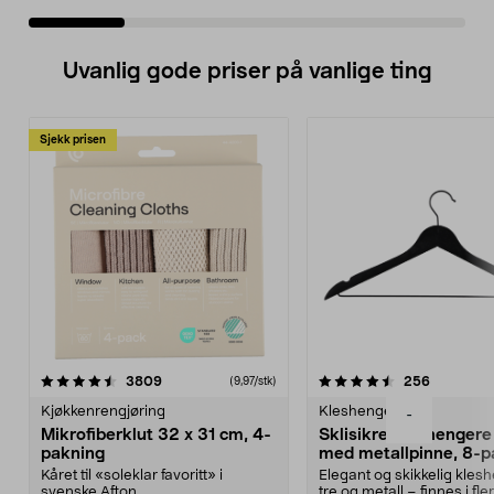
Uvanlig gode priser på vanlige ting
Sjekk prisen
4.5av 5 stjerner
anmeldelser
4.5av 5 stjerner
anmeldels
3809
256
(9,97/stk)
Kjøkkenrengjøring
Kleshengere
-
Mikrofiberklut 32 x 31 cm, 4-
Sklisikre kleshengere 
pakning
med metallpinne, 8-p
Kåret til «soleklar favoritt» i
Elegant og skikkelig kles
svenske Afton...
tre og metall – finnes i fle