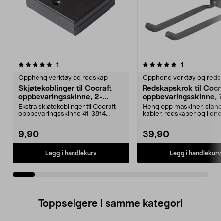
5.0av 5 stjerner
anmeldelser
anmeldelser
1
1
0.0 av 5 stjerner
Oppheng verktøy og redskap
Oppheng verktøy og red
Skjøtekoblinger til Cocraft
Redskapskrok til Cocr
oppbevaringsskinne, 2-
oppbevaringsskinne, 7
pakning
cm
Ekstra skjøtekoblinger til Cocraft
Heng opp maskiner, slang
oppbevaringsskinne 41-3814.
kabler, redskaper og lign
Cocraft skinnekob...
Solid redskapskrok fo...
9,90
39,90
Legg i handlekurv
Legg i handlekurv
Toppselgere i samme kategori