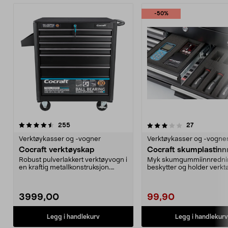
-50%
3.5 av 5 stjerner
anmeldelser
4.5 av 5 stjerner
anmeldelse
255
27
Verktøykasser og -vogner
Verktøykasser og -vogne
Cocraft verktøyskap
Cocraft skumplastinn
Robust pulverlakkert verktøyvogn i
Myk skumgummiinnredni
en kraftig metallkonstruksjon.
beskytter og holder verkt
Kulelagrede ek...
plass. Forhåndsskår...
3999,00
99,90
Legg i handlekurv
Legg i handlekurv