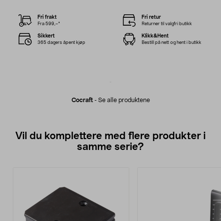
Fri frakt
Fri retur
Fra 599,–*
Returner til valgfri butikk
Sikkert
Klikk&Hent
365 dagers åpent kjøp
Bestill på nett og hent i butikk
Cocraft
-
Se alle produktene
Vil du komplettere med flere produkter i
samme serie?