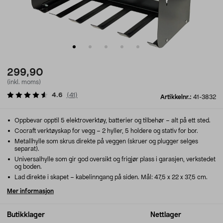
299,90
(inkl. moms)
4.6
(
41
)
Artikkelnr.:
41-3832
Oppbevar opptil 5 elektroverktøy, batterier og tilbehør – alt på ett sted.
Cocraft verktøyskap for vegg – 2 hyller, 5 holdere og stativ for bor.
Metallhylle som skrus direkte på veggen (skruer og plugger selges
separat).
Universalhylle som gir god oversikt og frigjør plass i garasjen, verkstedet
og boden.
Lad direkte i skapet – kabelinngang på siden. Mål: 47,5 x 22 x 37,5 cm.
Mer informasjon
Butikklager
Nettlager