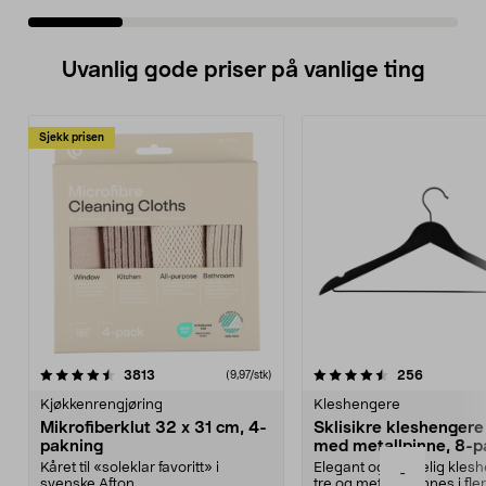
Uvanlig gode priser på vanlige ting
Sjekk prisen
4.5av 5 stjerner
anmeldelser
4.5av 5 stjerner
anmeldels
3813
256
(9,97/stk)
Kjøkkenrengjøring
Kleshengere
Mikrofiberklut 32 x 31 cm, 4-
Sklisikre kleshengere 
pakning
med metallpinne, 8-p
Kåret til «soleklar favoritt» i
Elegant og skikkelig kles
-
svenske Afton...
tre og metall – finnes i fle