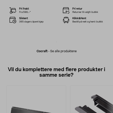
Fri frakt
Fri retur
Fra 599,–*
Returner til valgfri butikk
Sikkert
Klikk&Hent
365 dagers åpent kjøp
Bestill på nett og hent i butikk
Cocraft
-
Se alle produktene
Vil du komplettere med flere produkter i
samme serie?