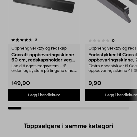
anmeldelser
3
anmeldelser
0
0.0 av 5 stjerner
0.0 av 5 stjerner
Oppheng verktøy og redskap
Oppheng verktøy og red
Cocraft oppbevaringsskinne
Endestykker til Cocraf
60 cm, redskapsholder vegg,
oppbevaringsskinne, 
2-pakning
pakning
Lag ditt eget veggsystem – få
Ekstra endestykker til Coc
orden og system på tingene dine.
oppbevaringsskinne 41-3
Cocraft skinne 60...
Cocraft endestykker s...
149,90
9,90
Legg i handlekurv
Legg i handlekurv
Toppselgere i samme kategori