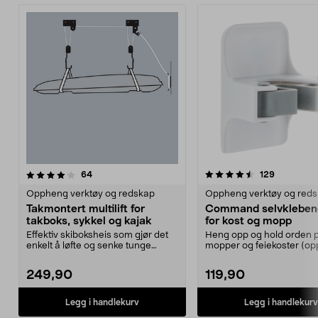
4.5 av 5 stjerner
anmeldelser
5.0 av 5 stjerner
anmeldels
64
129
Oppheng verktøy og redskap
Oppheng verktøy og red
Takmontert multilift for
Command selvkleben
takboks, sykkel og kajak
for kost og mopp
Effektiv skiboksheis som gjør det
Heng opp og hold orden 
enkelt å løfte og senke tunge
mopper og feiekoster (oppt
gjenstander. Tak...
kg). Command kosthold...
249,90
119,90
Legg i handlekurv
Legg i handlekurv