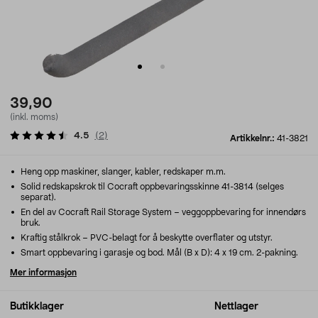
39,90
(inkl. moms)
4.5
(
2
)
Artikkelnr.:
41-3821
Heng opp maskiner, slanger, kabler, redskaper m.m.
Solid redskapskrok til Cocraft oppbevaringsskinne 41-3814 (selges
separat).
En del av Cocraft Rail Storage System – veggoppbevaring for innendørs
bruk.
Kraftig stålkrok – PVC-belagt for å beskytte overflater og utstyr.
Smart oppbevaring i garasje og bod. Mål (B x D): 4 x 19 cm. 2-pakning.
Mer informasjon
Butikklager
Nettlager