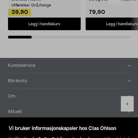
Kleshe...
Utførelse:
Grå/beige
39,90
79,90
Legg i handlekurv
Legg i handlekurv
Bunntekst
Kundeservice
Min konto
Om
Product
+
quantity
Aktuelt
Våre selskaper
Vi bruker informasjonskapsler hos Clas Ohlson