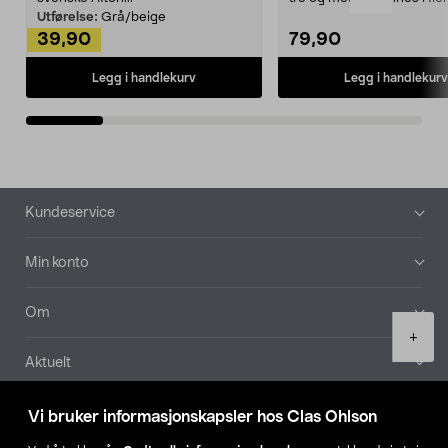
Kleshe...
Utførelse:
Grå/beige
39,90
79,90
Legg i handlekurv
Legg i handlekurv
Bunntekst
Kundeservice
Min konto
Om
Product
+
quantity
Aktuelt
Våre selskaper
Vi bruker informasjonskapsler hos Clas Ohlson