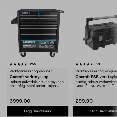
4.5 av 5 stjerner
anmeldelser
3.5 av 5 stjerner
anmeldelse
255
80
Verktøykasser og -vogner
Verktøykasser og -vogne
Cocraft verktøyskap
Cocraft FSS verktøyk
Robust pulverlakkert verktøyvogn i
Kraftig, robust verktøykas
en kraftig metallkonstruksjon.
Cocraft FSS. Øvre skuff h
Kulelagrede ek...
dobbel lås av plast og...
3999,00
299,90
Legg i handlekurv
Legg i handlekurv