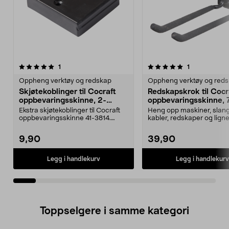
5.0av 5 stjerner
anmeldelser
anmeldelser
1
1
0.0 av 5 stjerner
Oppheng verktøy og redskap
Oppheng verktøy og red
Skjøtekoblinger til Cocraft
Redskapskrok til Cocr
oppbevaringsskinne, 2-
oppbevaringsskinne, 7
pakning
cm
Ekstra skjøtekoblinger til Cocraft
Heng opp maskiner, slang
oppbevaringsskinne 41-3814.
kabler, redskaper og lign
Cocraft skinnekob...
Solid redskapskrok fo...
9,90
39,90
Legg i handlekurv
Legg i handlekurv
Toppselgere i samme kategori