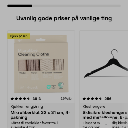
Uvanlig gode priser på vanlige ting
Sjekk prisen
4.5av 5 stjerner
anmeldelser
4.5av 5 stjerner
anmeldels
3813
256
(9,97/stk)
Kjøkkenrengjøring
Kleshengere
Mikrofiberklut 32 x 31 cm, 4-
Sklisikre kleshengere 
pakning
med metallpinne, 8-p
Kåret til «soleklar favoritt» i
Elegant og skikkelig kles
-
svenske Afton...
tre og metall – finnes i fle