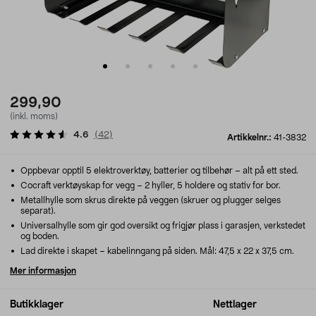
299,90
(inkl. moms)
4.6
(
42
)
Artikkelnr.:
41-3832
Oppbevar opptil 5 elektroverktøy, batterier og tilbehør – alt på ett sted.
Cocraft verktøyskap for vegg – 2 hyller, 5 holdere og stativ for bor.
Metallhylle som skrus direkte på veggen (skruer og plugger selges
separat).
Universalhylle som gir god oversikt og frigjør plass i garasjen, verkstedet
og boden.
Lad direkte i skapet – kabelinngang på siden. Mål: 47,5 x 22 x 37,5 cm.
Mer informasjon
Butikklager
Nettlager