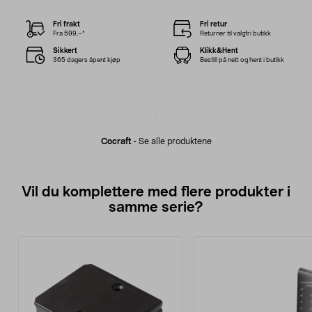
Fri frakt
Fri retur
Fra 599,–*
Returner til valgfri butikk
Sikkert
Klikk&Hent
365 dagers åpent kjøp
Bestill på nett og hent i butikk
Cocraft
-
Se alle produktene
Vil du komplettere med flere produkter i
samme serie?