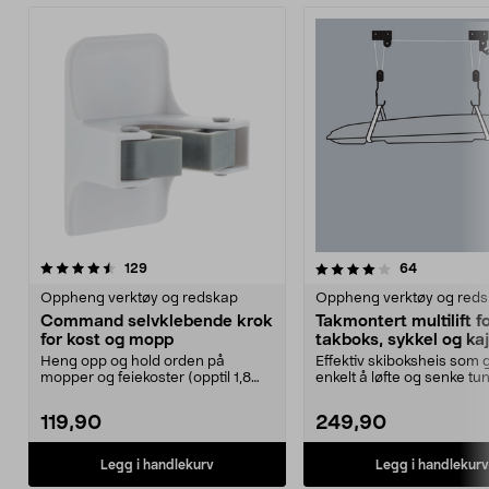
4.0 av 5 stjerner
anmeldelser
4.5 av 5 stjerner
anmeldelse
129
64
Oppheng verktøy og redskap
Oppheng verktøy og red
Command selvklebende krok
Takmontert multilift f
for kost og mopp
takboks, sykkel og ka
Heng opp og hold orden på
Effektiv skiboksheis som g
mopper og feiekoster (opptil 1,8
enkelt å løfte og senke tu
kg). Command kosthold...
gjenstander. Tak...
119,90
249,90
Legg i handlekurv
Legg i handlekurv