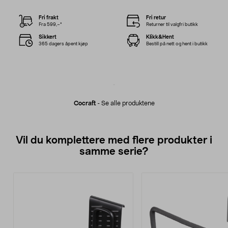
Fri frakt
Fri retur
Fra 599,–*
Returner til valgfri butikk
Sikkert
Klikk&Hent
365 dagers åpent kjøp
Bestill på nett og hent i butikk
Cocraft
-
Se alle produktene
Vil du komplettere med flere produkter i
samme serie?