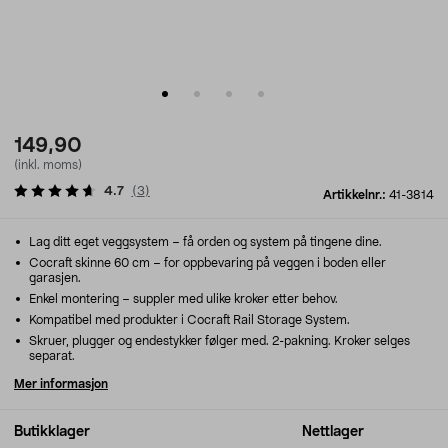
149,90
(inkl. moms)
4.7
(
3
)
Artikkelnr.:
41-3814
Lag ditt eget veggsystem – få orden og system på tingene dine.
Cocraft skinne 60 cm – for oppbevaring på veggen i boden eller
garasjen.
Enkel montering – suppler med ulike kroker etter behov.
Kompatibel med produkter i Cocraft Rail Storage System.
Skruer, plugger og endestykker følger med. 2-pakning. Kroker selges
separat.
Mer informasjon
Butikklager
Nettlager