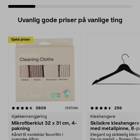
Uvanlig gode priser på vanlige ting
Sjekk prisen
4.5av 5 stjerner
anmeldelser
4.5av 5 stjerner
anmeldels
3809
256
(9,97/stk)
Kjøkkenrengjøring
Kleshengere
Mikrofiberklut 32 x 31 cm, 4-
Sklisikre kleshengere 
pakning
med metallpinne, 8-p
Kåret til «soleklar favoritt» i
Elegant og skikkelig kles
svenske Afton...
tre og metall – finnes i fle