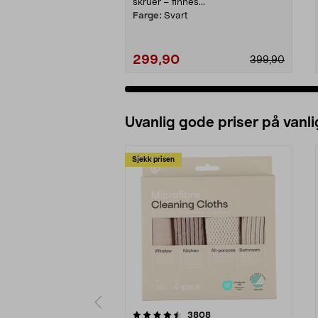
skruer – finnes...
Farge:
Svart
299,90
399,90
Uvanlig gode priser på vanli
Sjekk prisen
5av 5 stjerner
4.5av 5 stjerner
anmeldelser
3808