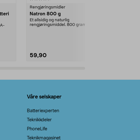
Rengjøringsmidler
Levende lys
tteri
Natron 800 g
Telys steari
prosent ste
Et allsidig og naturlig
rengjøringsmiddel. 800 gram
AA-
100 % stearin
natron – til rengjøring både...
råvarer. Produ
brenner med e
59,90
69,90
Legg i handlekurv
Legg 
Våre selskaper
Batteriexperten
Teknikkdeler
PhoneLife
Teknikmagasinet