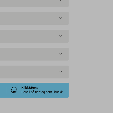
Klikk&Hent
Bestill på nett og hent i butikk