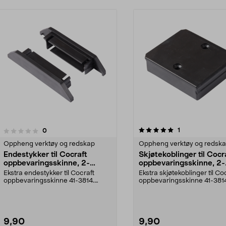
5.0av 5 stjerner
anmeldelser
1
anmeldelser
0
0.0 av 5 stjerner
Oppheng verktøy og redskap
Oppheng verktøy og redsk
Endestykker til Cocraft
Skjøtekoblinger til Cocr
oppbevaringsskinne, 2-
oppbevaringsskinne, 2-
pakning
pakning
Ekstra endestykker til Cocraft
Ekstra skjøtekoblinger til Co
oppbevaringsskinne 41-3814.
oppbevaringsskinne 41-381
Cocraft endestykker s...
Cocraft skinnekob...
9,90
9,90