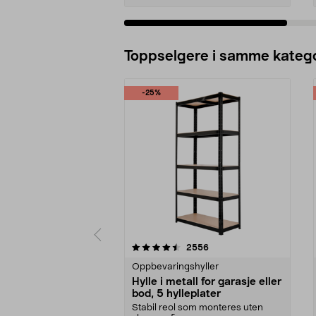
Legg i handlekurv
Toppselgere i samme katego
-25%
5 av 5 stjerner
4.5 av 5 stjerner
anmeldelser
2556
Oppbevaringshyller
Hylle i metall for garasje eller
bod, 5 hylleplater
Stabil reol som monteres uten