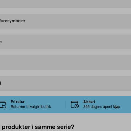
 faresymboler
er
)
Fri retur
Sikkert
Returner til valgfri butikk
365 dagers åpent kjøp
e produkter i samme serie?