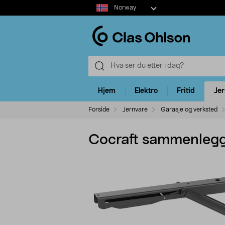
Select
Norway
market
Hjem
Elektro
Fritid
Je
Forside
Jernvare
Garasje og verksted
Cocraft sammenleggb