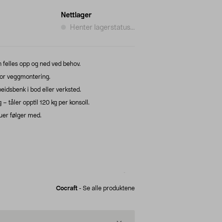
Nettlager
Henter lagerstatus...
 felles opp og ned ved behov.
or veggmontering.
beidsbenk i bod eller verksted.
 tåler opptil 120 kg per konsoll.
uer følger med.
Cocraft
-
Se alle produktene