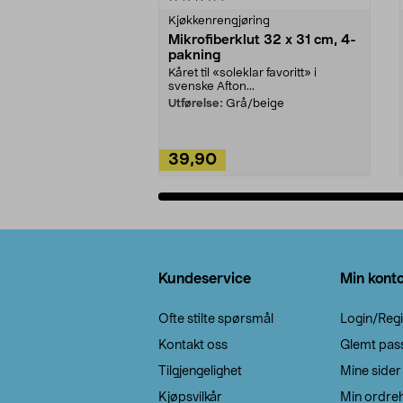
Kjøkkenrengjøring
Mikrofiberklut 32 x 31 cm, 4-
pakning
Kåret til «soleklar favoritt» i
svenske Afton...
Utførelse:
Grå/beige
39,90
Legg i handlekurv
Bunntekst
Kundeservice
Min kont
Ofte stilte spørsmål
Login/Regi
Kontakt oss
Glemt pas
Tilgjengelighet
Mine sider
Kjøpsvilkår
Min ordreh