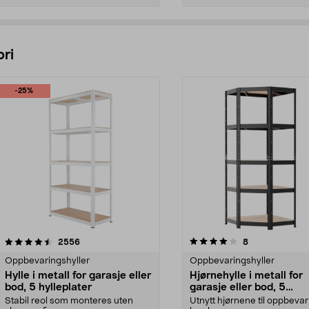
Legg i handlekurv
Legg i handlekurv
ri
-25%
4.0 av 5 stjerner
anmeldelser
3.0 av 5 stjerner
anmeldelser
2556
8
Oppbevaringshyller
Oppbevaringshyller
Hylle i metall for garasje eller
Hjørnehylle i metall for
bod, 5 hylleplater
garasje eller bod, 5
hylleplater
Stabil reol som monteres uten
Utnytt hjørnene til oppbevar