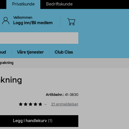
Privatkunde
Bedriftskunde
Velkommen
Logg inn/Bli medlem
bud
Våre tjenester
Club Clas
-pakning
akning
Artikkelnr.:
41-3830
21
anmeldelser
Legg i handlekurv
(1)