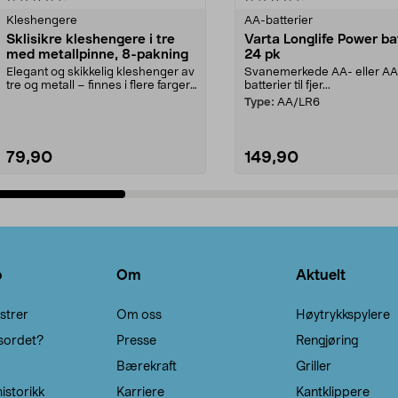
Kleshengere
AA-batterier
Sklisikre kleshengere i tre
Varta Longlife Power ba
med metallpinne, 8-pakning
24 pk
Elegant og skikkelig kleshenger av
Svanemerkede AA- eller A
tre og metall – finnes i flere farger.
batterier til fjer...
Kleshe...
Type:
AA/LR6
79,90
149,90
Legg i handlekurv
Legg i handlekurv
o
Om
Aktuelt
strer
Om oss
Høytrykkspylere
sordet?
Presse
Rengjøring
Bærekraft
Griller
istorikk
Karriere
Kantklippere