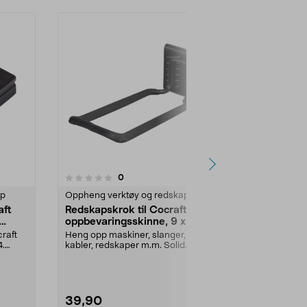
5.0av 5 stjerner
4.0
1
anmeldelser
0
ap
Oppheng verktøy og redskap
Oppheng verk
aft
Redskapskrok til Cocraft
Redskapskro
oppbevaringsskinne, 9 x 24
oppbevaring
cm
cm
craft
Heng opp maskiner, slanger,
Heng opp mask
4.
kabler, redskaper m.m. Solid
kabler, redsk
redskapskrok for Cocraf...
Solid redskaps
39,90
39,90