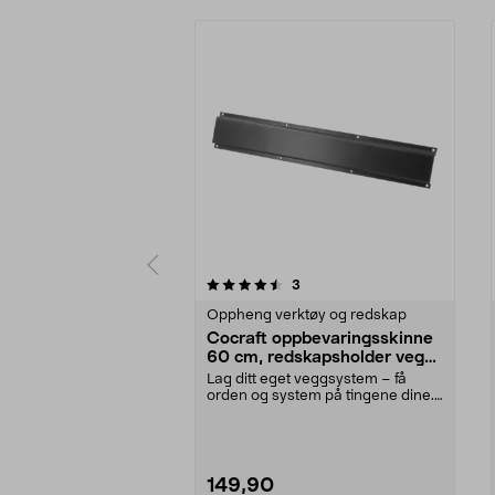
5av 5 stjerner
anmeldelser
3
0.0 av 5 stjerner
Oppheng verktøy og redskap
Cocraft oppbevaringsskinne
60 cm, redskapsholder vegg,
2-pakning
Lag ditt eget veggsystem – få
orden og system på tingene dine.
Cocraft skinne 60...
149,90