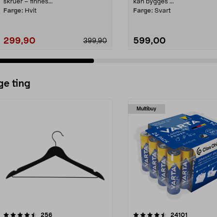
skruer – finnes...
kan bygges ...
Farge:
Hvit
Farge:
Svart
299,90
599,00
399,90
ge ting
Multibuy
4.5av 5 stjerner
anmeldelser
4.5av 5 stjerner
anmeldels
256
24101