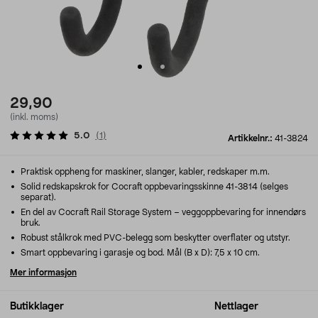
29,90
(inkl. moms)
5.0
(
1
)
Artikkelnr.:
41-3824
Praktisk oppheng for maskiner, slanger, kabler, redskaper m.m.
Solid redskapskrok for Cocraft oppbevaringsskinne 41-3814 (selges
separat).
En del av Cocraft Rail Storage System – veggoppbevaring for innendørs
bruk.
Robust stålkrok med PVC-belegg som beskytter overflater og utstyr.
Smart oppbevaring i garasje og bod. Mål (B x D): 7,5 x 10 cm.
Mer informasjon
Butikklager
Nettlager