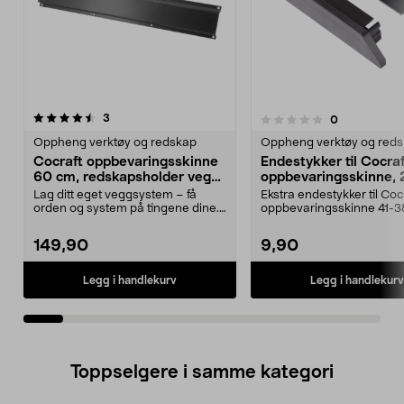
anmeldelser
5.0av 5 stjerner
3
anmeldelser
0
0.0 av 5 stjerner
Oppheng verktøy og redskap
Oppheng verktøy og red
Cocraft oppbevaringsskinne
Endestykker til Cocraf
60 cm, redskapsholder vegg,
oppbevaringsskinne, 
2-pakning
pakning
Lag ditt eget veggsystem – få
Ekstra endestykker til Coc
orden og system på tingene dine.
oppbevaringsskinne 41-3
Cocraft skinne 60...
Cocraft endestykker s...
149,90
9,90
Legg i handlekurv
Legg i handlekurv
Toppselgere i samme kategori