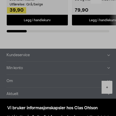
Kleshe...
Utførelse:
Grå/beige
39,90
79,90
Legg i handlekurv
Legg i handlekurv
Bunntekst
Kundeservice
Min konto
Om
Product
+
quantity
Aktuelt
Våre selskaper
Vi bruker informasjonskapsler hos Clas Ohlson