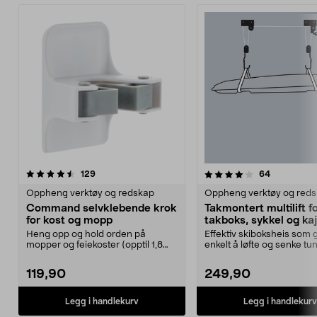
4.0 av 5 stjerner
anmeldelser
5.0 av 5 stjerner
anmeldelse
129
64
Oppheng verktøy og redskap
Oppheng verktøy og red
Command selvklebende krok
Takmontert multilift f
for kost og mopp
takboks, sykkel og ka
Heng opp og hold orden på
Effektiv skiboksheis som g
mopper og feiekoster (opptil 1,8
enkelt å løfte og senke tu
kg). Command kosthold...
gjenstander. Tak...
119,90
249,90
Legg i handlekurv
Legg i handlekurv