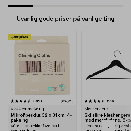
Uvanlig gode priser på vanlige ting
Sjekk prisen
4.5av 5 stjerner
anmeldelser
4.5av 5 stjerner
anmeldels
3813
256
(9,97/stk)
Kjøkkenrengjøring
Kleshengere
Mikrofiberklut 32 x 31 cm, 4-
Sklisikre kleshengere 
pakning
med metallpinne, 8-p
Kåret til «soleklar favoritt» i
Elegant og skikkelig kles
-
svenske Afton...
tre og metall – finnes i fle