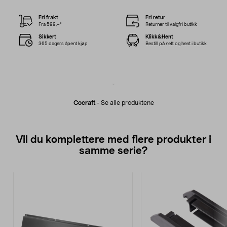
Fri frakt
Fri retur
Fra 599,–*
Returner til valgfri butikk
Sikkert
Klikk&Hent
365 dagers åpent kjøp
Bestill på nett og hent i butikk
Cocraft
-
Se alle produktene
Vil du komplettere med flere produkter i
samme serie?