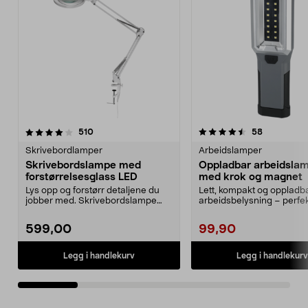
4.5 av 5 stjerner
anmeldelser
4.5 av 5 stjerner
anmeldelse
510
58
Skrivebordlamper
Arbeidslamper
Skrivebordslampe med
Oppladbar arbeidsla
forstørrelsesglass LED
med krok og magnet
Lys opp og forstørr detaljene du
Lett, kompakt og oppladb
jobber med. Skrivebordslampe
arbeidsbelysning – perfek
med LED og et stor...
midlertidig lys. Batte...
599,00
99,90
Legg i handlekurv
Legg i handlekurv