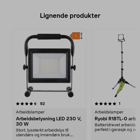
Lignende produkter
5.0av 5 stjerner
anmeldelser
anmeldels
92
1
Arbeidslamper
Arbeidslamper
Arbeidsbelysning LED 230 V,
Ryobi R18TL-0 arbe
30 W
Batteridrevet arbeidsl
perfekt i garasje og ver
Stort, lyssterkt arbeidslys til
LED-pærer som gir...
utendørs og innendørs bruk.
Vinklingsbar arbeids...