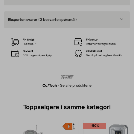
Eksperten svarer
(2 besvarte spørsmål)
Fri frakt
Fri retur
Fra 599,–*
Returner til valgfri butikk
Sikkert
Klikk&Hent
365 dagers åpent kjøp
Bestill på nett og hent i butikk
Co/tech
-
Se alle produktene
Toppselgere i samme kategori
-50%