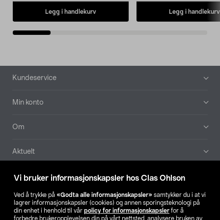
Legg i handlekurv
Legg i handlekurv
Bunntekst
Kundeservice
Min konto
Om
Aktuelt
Våre selskaper
Vi bruker informasjonskapsler hos Clas Ohlson
Ved å trykke på
«Godta alle informasjonskapsler»
samtykker du i at vi
Finn din butikk
lagrer informasjonskapsler (cookies) og annen sporingsteknologi på
din enhet i henhold til vår
policy for informasjonskapsler
for å
forbedre brukeropplevelsen din på vårt nettsted, analysere bruken av