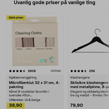
Uvanlig gode priser på vanlige ting
Sjekk prisen
4.5av 5 stjerner
anmeldelser
4.5av 5 stjerner
anmeldels
3808
256
(9,97/stk)
Kjøkkenrengjøring
Kleshengere
Mikrofiberklut 32 x 31 cm, 4-
Sklisikre kleshengere 
pakning
med metallpinne, 8-p
Kåret til «soleklar favoritt» i
Elegant og skikkelig kles
svenske Afton...
tre og metall – finnes i fle
Kleshe...
Utførelse:
Grå/beige
39,90
79,90