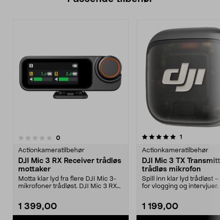
5.0av 5 stjerner
anmeldelser
1
anmeldelser
0
0.0 av 5 stjerner
Actionkameratilbehør
Actionkameratilbehør
DJI Mic 3 RX Receiver trådløs
DJI Mic 3 TX Transmit
mottaker
trådløs mikrofon
Motta klar lyd fra flere DJI Mic 3-
Spill inn klar lyd trådløst 
mikrofoner trådløst. DJI Mic 3 RX
for vlogging og intervjuer.
Receiver me...
3 TX-s...
1 399,00
1 199,00