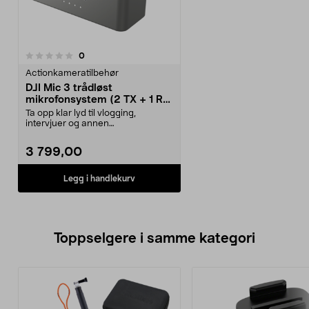
anmeldelser
0
Actionkameratilbehør
DJI Mic 3 trådløst
mikrofonsystem (2 TX + 1 RX
+ ladeetui)
Ta opp klar lyd til vlogging,
intervjuer og annen
innholdsproduksjon. Trådløst m...
3 799,00
Legg i handlekurv
Toppselgere i samme kategori