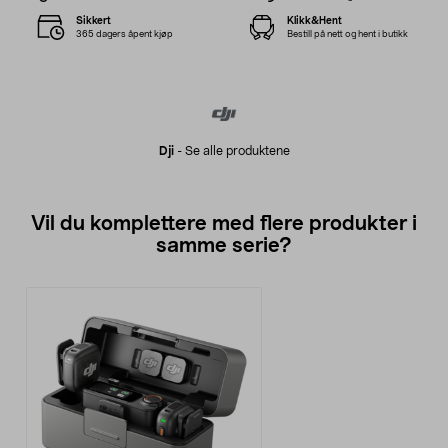
Sikkert
Klikk&Hent
365 dagers åpent kjøp
Bestill på nett og hent i butikk
Dji
-
Se alle produktene
Vil du komplettere med flere produkter i
samme serie?