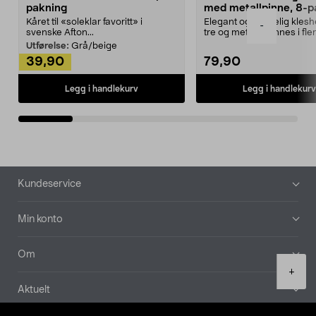
pakning
med metallpinne, 8-p
Kåret til «soleklar favoritt» i
Elegant og skikkelig kles
-
svenske Afton...
tre og metall – finnes i fle
Kleshe...
Utførelse:
Grå/beige
39,90
79,90
Legg i handlekurv
Legg i handlekurv
Bunntekst
Kundeservice
Min konto
Om
Product
+
quantity
Aktuelt