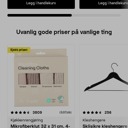
Legg i handlekurv
Legg i handlekurv
Uvanlig gode priser på vanlige ting
Sjekk prisen
4.5av 5 stjerner
anmeldelser
4.5av 5 stjerner
anmeldels
3809
256
(9,97/stk)
Kjøkkenrengjøring
Kleshengere
Mikrofiberklut 32 x 31 cm, 4-
Sklisikre kleshengere 