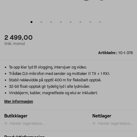
2 499,00
(inkl. moms)
Artikkelnr.:
10-1-376
Ta opp klar lyd til vlogging, intervjuer og video.
Trådløs DJI-mikrofon med sender og mottaker (1 TX + 1 RX).
Stabil rekkevidde på opptil 400 m for fleksibelt opptak.
32-bit float-opptak gir tydelig lyd i alle lydnivåer.
Vindskjerm, kabler, magnetfeste og etui er inkludert.
Mer informasjon
Butikklager
Nettlager
Henter lagerstatus...
Henter lagerstatus...