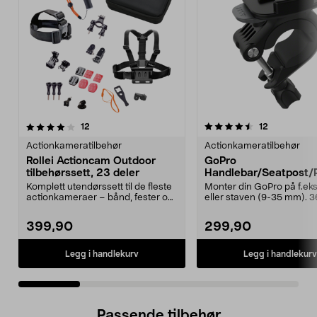
4.5 av 5 stjerner
anmeldelser
4.5 av 5 stjerner
anmeldelse
12
12
Actionkameratilbehør
Actionkameratilbehør
Rollei Actioncam Outdoor
GoPro
tilbehørssett, 23 deler
Handlebar/Seatpost/
Mount, rør/styrefeste.
Komplett utendørssett til de fleste
Monter din GoPro på f.eks.
actionkameraer – bånd, fester og
eller staven (9-35 mm). 
selfiestang...
graders roterende ...
399,90
299,90
Legg i handlekurv
Legg i handlekurv
Passende tilbehør