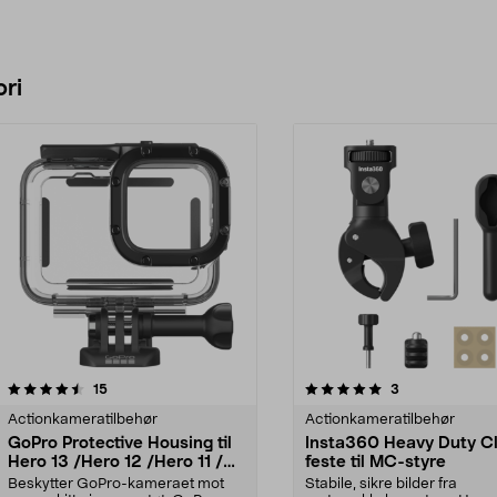
ri
5.0 av 5 stjerner
anmeldelser
anmeldelser
15
3
0.0 av 5 stjerner
Actionkameratilbehør
Actionkameratilbehør
GoPro Protective Housing til
Insta360 Heavy Duty 
Hero 13 /Hero 12 /Hero 11 /
feste til MC-styre
Hero 10 / Hero 9,
Beskytter GoPro-kameraet mot
Stabile, sikre bilder fra