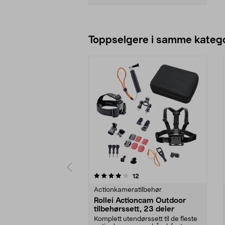
Legg i handlekurv
Toppselgere i samme katego
0 av 5 stjerner
4.5 av 5 stjerner
anmeldelser
12
Actionkameratilbehør
Rollei Actioncam Outdoor
tilbehørssett, 23 deler
Komplett utendørssett til de fleste