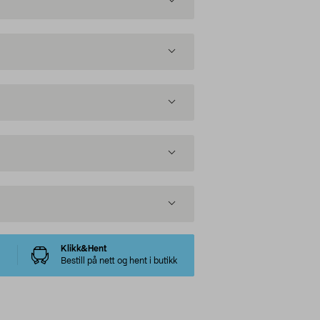
Klikk&Hent
Bestill på nett og hent i butikk