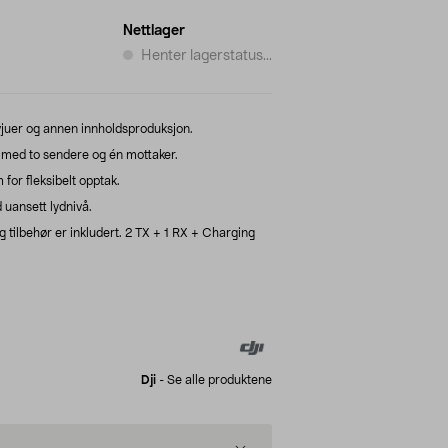
Nettlager
Henter lagerstatus...
ervjuer og annen innholdsproduksjon.
 med to sendere og én mottaker.
for fleksibelt opptak.
d uansett lydnivå.
g tilbehør er inkludert. 2 TX + 1 RX + Charging
Dji
-
Se alle produktene