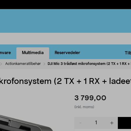
rnvare
Multimedia
Reservedeler
Til
Actionkameratilbehør
DJI Mic 3 trådløst mikrofonsystem (2 TX + 1 RX + 
ikrofonsystem (2 TX + 1 RX + ladee
3 799,00
(inkl. moms)
Product
quantity