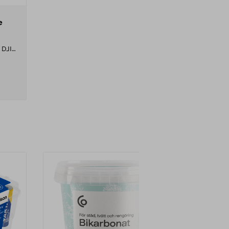
e
 DJI