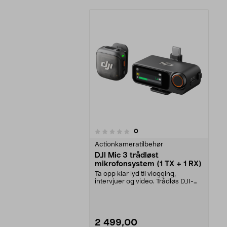
anmeldelser
0
0 av 5 stjerner
Actionkameratilbehør
DJI Mic 3 trådløst
mikrofonsystem (1 TX + 1 RX)
Ta opp klar lyd til vlogging,
intervjuer og video. Trådløs DJI-
mikrofon med send...
2 499,00