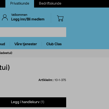
Privatkunde
Bedriftskunde
Velkommen
Logg inn/Bli medlem
bud
Våre tjenester
Club Clas
ladeetui)
tui)
Artikkelnr.:
10-1-375
Legg i handlekurv
(1)