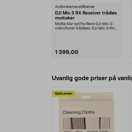
Actionkameratilbehør
DJI Mic 3 RX Receiver trådløs
mottaker
Motta klar lyd fra flere DJI Mic 3-
mikrofoner trådløst. DJI Mic 3 RX
Receiver me...
1 399,00
Legg i handlekurv
Uvanlig gode priser på vanli
Sjekk prisen