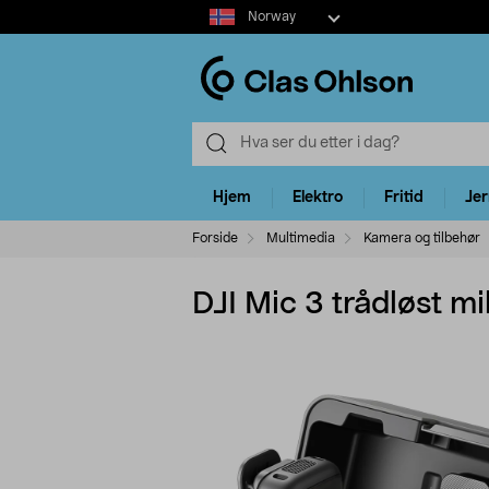
Select
Norway
market
Hjem
Elektro
Fritid
Je
Forside
Multimedia
Kamera og tilbehør
DJI Mic 3 trådløst m