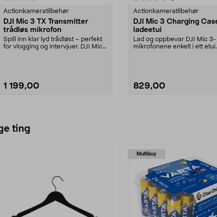
Actionkameratilbehør
Actionkameratilbehør
DJI Mic 3 TX Transmitter
DJI Mic 3 Charging Cas
trådløs mikrofon
ladeetui
Spill inn klar lyd trådløst – perfekt
Lad og oppbevar DJI Mic 3-
for vlogging og intervjuer. DJI Mic
mikrofonene enkelt i ett etui.
3 TX-s...
Mic 3 Charging Case...
1 199,00
829,00
Legg i handlekurv
Legg i handlekurv
ge ting
Multibuy