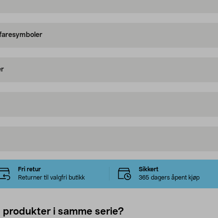
 faresymboler
er
Fri retur
Sikkert
Returner til valgfri butikk
365 dagers åpent kjøp
e produkter i samme serie?