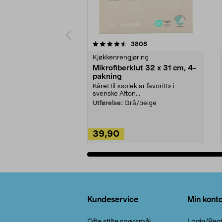
5av 5 stjerner
4.5av 5 stjerner
anmeldelser
3808
Kjøkkenrengjøring
Mikrofiberklut 32 x 31 cm, 4-
pakning
Kåret til «soleklar favoritt» i
svenske Afton...
Utførelse:
Grå/beige
39,90
Legg i handlekurv
Bunntekst
Kundeservice
Min kont
Ofte stilte spørsmål
Login/Regi