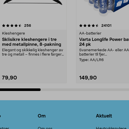
4.5av 5 stjerner
anmeldelser
4.5av 5 stjerner
anmeldels
256
24101
Kleshengere
AA-batterier
Sklisikre kleshengere i tre
Varta Longlife Power ba
med metallpinne, 8-pakning
24 pk
Elegant og skikkelig kleshenger av
Svanemerkede AA- eller A
tre og metall – finnes i flere farger.
batterier til fjer...
Kleshe...
Type:
AA/LR6
79,90
149,90
Legg i handlekurv
Legg i handlekurv
o
Om
Aktuelt
strer
Om oss
Høytrykkspylere