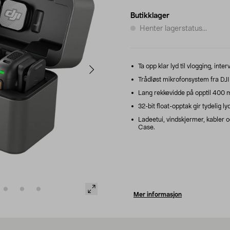
Butikklager
Henter lagerstatus...
Ta opp klar lyd til vlogging, int
Trådløst mikrofonsystem fra DJI
Lang rekkevidde på opptil 400 m 
32-bit float-opptak gir tydelig ly
Ladeetui, vindskjermer, kabler o
Case.
Mer informasjon