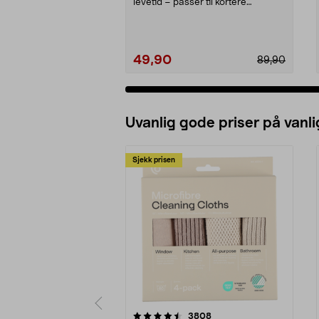
levetid – passer til kortere
armaturer på 45 cm. T8,...
49,90
89,90
Uvanlig gode priser på vanli
Sjekk prisen
5av 5 stjerner
4.5av 5 stjerner
anmeldelser
3808