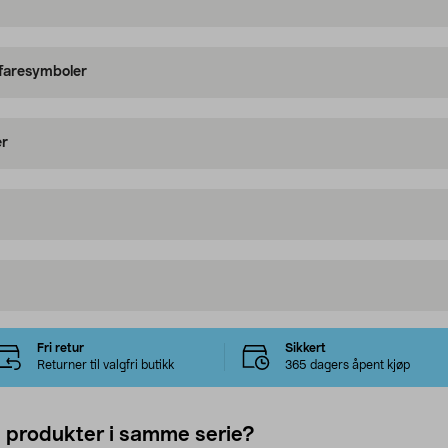
 faresymboler
er
Fri retur
Sikkert
Returner til valgfri butikk
365 dagers åpent kjøp
e produkter i samme serie?