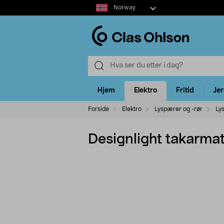
Select
Norway
market
Hjem
Elektro
Fritid
Je
Forside
Elektro
Lyspærer og -rør
Ly
Designlight takarma