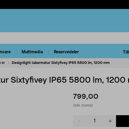
rnvare
Multimedia
Reservedeler
Til
srør
Designlight takarmatur Sixtyfivey IP65 5800 lm, 1200 mm
tur Sixtyfivey IP65 5800 lm, 120
799,00
(inkl. moms)
Product
quantity