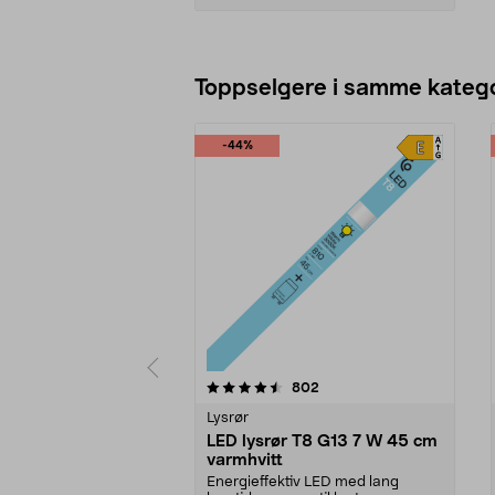
Legg i handlekurv
Toppselgere i samme katego
-44%
5 av 5 stjerner
4.5 av 5 stjerner
anmeldelser
802
Lysrør
LED lysrør T8 G13 7 W 45 cm
varmhvitt
Energieffektiv LED med lang