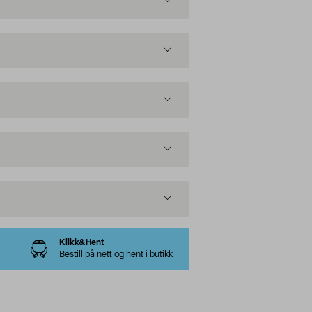
Klikk&Hent
Bestill på nett og hent i butikk