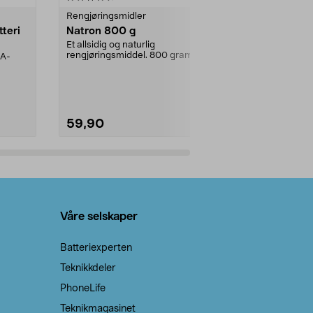
Rengjøringsmidler
Levende lys
tteri
Natron 800 g
Telys steari
prosent ste
Et allsidig og naturlig
rengjøringsmiddel. 800 gram
AA-
100 % stearin
natron – til rengjøring både...
råvarer. Produ
brenner med e
59,90
69,90
Legg i handlekurv
Legg 
Våre selskaper
Batteriexperten
Teknikkdeler
PhoneLife
Teknikmagasinet