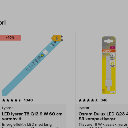
ri
-40%
4.5 av 5 stjerner
anmeldelser
4.5 av 5 stjerner
anmeldelser
1040
346
Lysrør
Lysrør
LED lysrør T8 G13 9 W 60 cm
Osram Dulux LED G23 
varmhvitt
S9 kompaktlysrør
Energieffektiv LED med lang
Tilsvarer 9 W klassisk lysrør