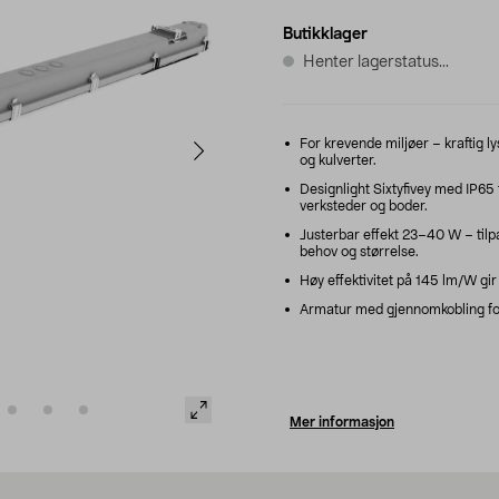
Butikklager
Henter lagerstatus...
For krevende miljøer – kraftig ly
og kulverter.
Designlight Sixtyfivey med IP65 
verksteder og boder.
Justerbar effekt 23–40 W – tilpa
behov og størrelse.
Høy effektivitet på 145 lm/W gir
Armatur med gjennomkobling for 
Mer informasjon