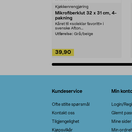
Kjøkkenrengjøring
Mikrofiberklut 32 x 31 cm, 4-
pakning
Kåret til «soleklar favoritt» i
svenske Afton...
Utførelse:
Grå/beige
39,90
Legg i handlekurv
Bunntekst
Kundeservice
Min kont
Ofte stilte spørsmål
Login/Regi
Kontakt oss
Glemt pas
Tilgjengelighet
Mine sider
Kjøpsvilkår
Min ordreh