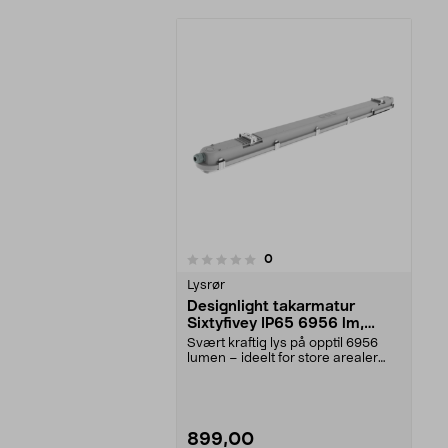
anmeldelser
0
0 av 5 stjerner
Lysrør
Designlight takarmatur
Sixtyfivey IP65 6956 lm,
1500 mm
Svært kraftig lys på opptil 6956
lumen – ideelt for store arealer
som lagre og i...
899,00