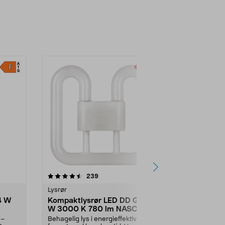
4.5 av 5 stjerner
anmeldelser
239
2
0.0
Lysrør
Lysrør
4 W
Kompaktlysrør LED DD GR8 7
LED-armatu
W 3000 K 780 lm NASC
IP65, 36 W
 –
Behagelig lys i energieffektivt
Klart lys til g