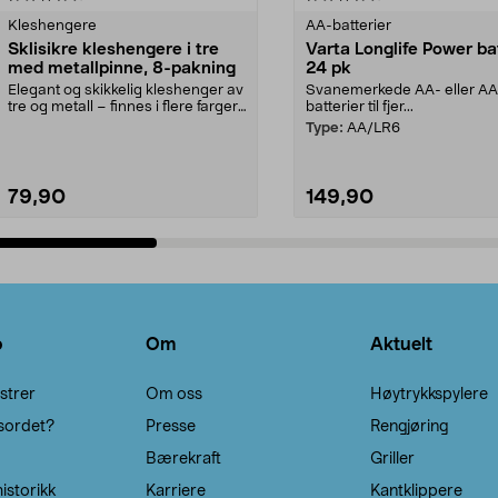
Kleshengere
AA-batterier
Sklisikre kleshengere i tre
Varta Longlife Power ba
med metallpinne, 8-pakning
24 pk
Elegant og skikkelig kleshenger av
Svanemerkede AA- eller A
tre og metall – finnes i flere farger.
batterier til fjer...
Kleshe...
Type:
AA/LR6
79,90
149,90
Legg i handlekurv
Legg i handlekurv
o
Om
Aktuelt
strer
Om oss
Høytrykkspylere
sordet?
Presse
Rengjøring
Bærekraft
Griller
istorikk
Karriere
Kantklippere