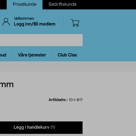
Privatkunde
Bedriftskunde
Velkommen
Logg inn/Bli medlem
bud
Våre tjenester
Club Clas
0 mm
Artikkelnr.:
10-1-817
Legg i handlekurv
(1)