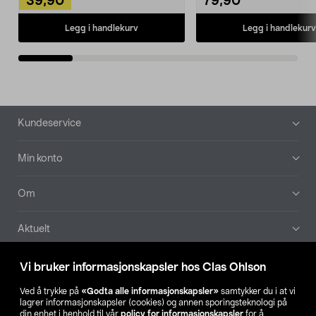
39,90
79,90
Legg i handlekurv
Legg i handlekurv
Bunntekst
Kundeservice
Min konto
Om
Aktuelt
Våre selskaper
Vi bruker informasjonskapsler hos Clas Ohlson
Ved å trykke på
«Godta alle informasjonskapsler»
samtykker du i at vi
Finn din butikk
lagrer informasjonskapsler (cookies) og annen sporingsteknologi på
din enhet i henhold til vår
policy for informasjonskapsler
for å