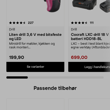
4.5 av 5 stjerner
anmeldelser
4.5 av 5 stjerner
anmeldelse
227
111
Drill
Drill
Liten drill 3,6 V med bitsfeste
Cocraft LXC drill 18 V
og LED
batteri HDD18-BL
Minidrill for møbler, kjøkken og
LXC – best i test blant kj
rask monteri...
egne verktøy (Aftonblade
Rimelig sett m...
199,90
699,00
Se varianter
Legg i handlekurv
Passende tilbehør