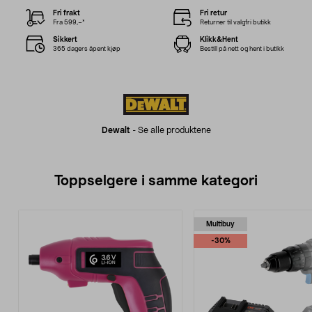
Fri frakt
Fri retur
Fra 599,–*
Returner til valgfri butikk
Sikkert
Klikk&Hent
365 dagers åpent kjøp
Bestill på nett og hent i butikk
Dewalt
-
Se alle produktene
Toppselgere i samme kategori
Multibuy
-30%