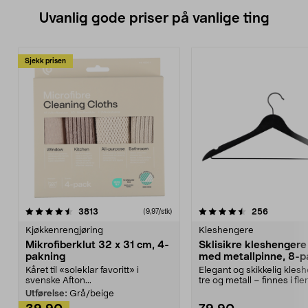
Uvanlig gode priser på vanlige ting
Sjekk prisen
4.5av 5 stjerner
anmeldelser
4.5av 5 stjerner
anmeldels
3813
256
(9,97/stk)
Kjøkkenrengjøring
Kleshengere
Mikrofiberklut 32 x 31 cm, 4-
Sklisikre kleshengere 
pakning
med metallpinne, 8-p
Kåret til «soleklar favoritt» i
Elegant og skikkelig kles
svenske Afton...
tre og metall – finnes i fle
Kleshe...
Utførelse:
Grå/beige