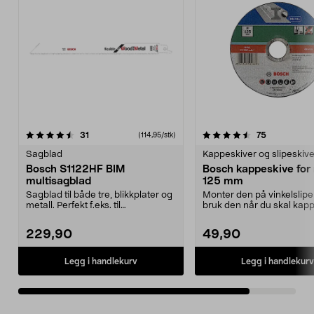
4.5av 5 stjerner
anmeldelser
anmeldelse
31
75
(114,95/stk)
Sagblad
Kappeskiver og slipeskive
Bosch S1122HF BIM
Bosch kappeskive for 
multisagblad
125 mm
Sagblad til både tre, blikkplater og
Monter den på vinkelslip
metall. Perfekt f.eks. til
bruk den når du skal kapp
rivningsarbeider...
metall. Passer vink...
229,90
49,90
Legg i handlekurv
Legg i handlekurv