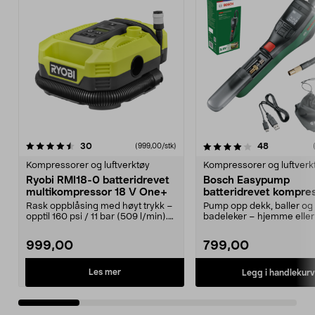
4.0 av 5 stjerner
anmeldelser
anmeldelse
30
48
(999,00/stk)
0.0 av 5 stjerner
Kompressorer og luftverktøy
Kompressorer og luftverk
Ryobi RMI18-0 batteridrevet
Bosch Easypump
multikompressor 18 V One+
batteridrevet kompre
V
Rask oppblåsing med høyt trykk –
Pump opp dekk, baller og
opptil 160 psi / 11 bar (509 l/min).
badeleker – hjemme eller 
Ryobi RMI1...
Bosch Easypump – lit...
999,00
799,00
Les mer
Legg i handlekurv