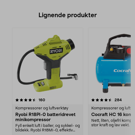
Lignende produkter
4.5av 5 stjerner
anmeldelser
anmeld
160
284
Kompressorer og luftverktøy
Kompressorer og luftve
Ryobi R18PI-0 batteridrevet
Cocraft HC 16 komp
minikompressor
Nett, liten, oljefri kom
stor kraft og lav vekt. P
Fyll enkelt luft i baller, og sykkel- og
sammen med sm...
bildekk. Ryobi R18MI-0, effektiv
miniko...