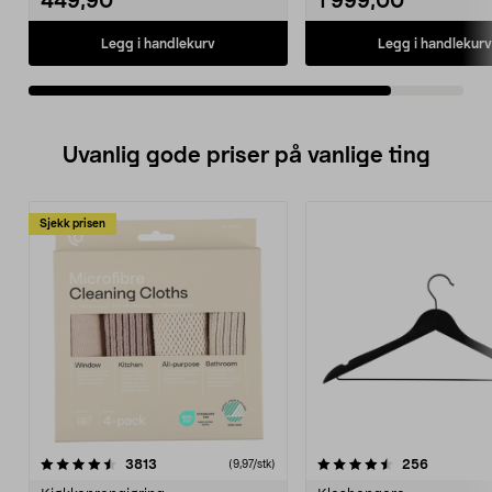
449,90
1 999,00
Legg i handlekurv
Legg i handlekurv
Uvanlig gode priser på vanlige ting
Sjekk prisen
4.5av 5 stjerner
anmeldelser
4.5av 5 stjerner
anmeldels
3813
256
(9,97/stk)