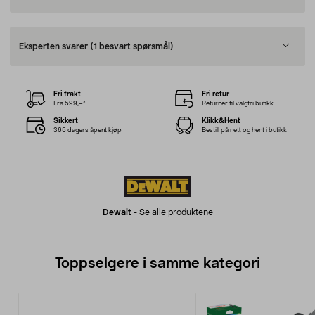
Eksperten svarer
(1 besvart spørsmål)
Fri frakt
Fri retur
Fra 599,–*
Returner til valgfri butikk
Sikkert
Klikk&Hent
365 dagers åpent kjøp
Bestill på nett og hent i butikk
Dewalt
-
Se alle produktene
Toppselgere i samme kategori