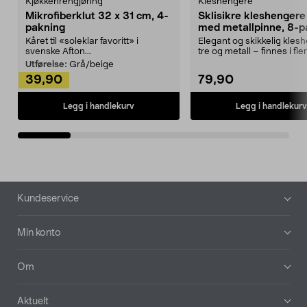
Kjøkkenrengjøring
Kleshengere
Mikrofiberklut 32 x 31 cm, 4-
Sklisikre kleshengere 
pakning
med metallpinne, 8-p
Kåret til «soleklar favoritt» i
Elegant og skikkelig kles
svenske Afton...
tre og metall – finnes i fle
Kleshe...
Utførelse:
Grå/beige
39,90
79,90
Legg i handlekurv
Legg i handlekurv
Bunntekst
Kundeservice
Min konto
Om
Aktuelt