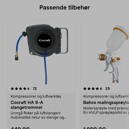
Passende tilbehør
4.5av 5 stjerner
anmeldelser
anmeldelse
72
25
Kompressorer og luftverktøy
Kompressorer og luftverk
Cocraft HA 9-A
Bahco malingssprøyt
slangetrommel
Malersprøyte med presis
En HVLP sprøytepistol er 
Unngå floker på luftslangen!
for større opp...
Automatisk retur av slange og
svingbart veggfeste. ...