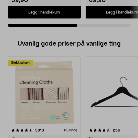
59,90
69,90
Legg i handlekurv
Legg i handlekurv
Uvanlig gode priser på vanlige ting
Sjekk prisen
4.5av 5 stjerner
anmeldelser
4.5av 5 stjerner
anmeldels
3813
256
(9,97/stk)