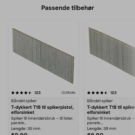
Passende tilbehør
4.5av 5 stjerner
anmeldelser
4.5av 5 stjerner
anmeldels
123
123
(0,06/stk)
Båndet spiker
Båndet spiker
T-dykkert T18 til spikerpistol,
T-dykkert T18 til spike
elforsinket
elforsinket
Spiker til innendørsbruk – til lister,
Spiker til innendørsbruk – ti
panele...
panele...
Lengde:
35 mm
Lengde:
38 mm