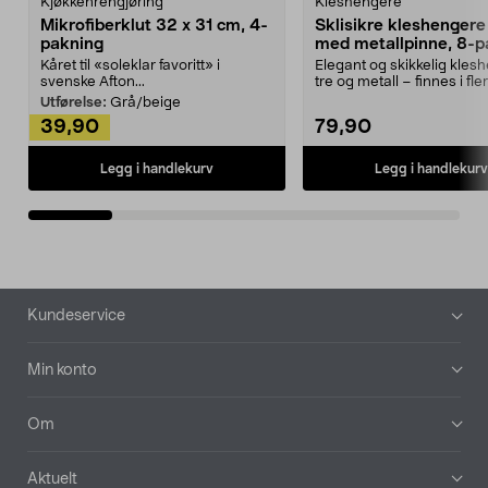
Kjøkkenrengjøring
Kleshengere
Mikrofiberklut 32 x 31 cm, 4-
Sklisikre kleshengere 
pakning
med metallpinne, 8-p
Kåret til «soleklar favoritt» i
Elegant og skikkelig kles
svenske Afton...
tre og metall – finnes i fle
Kleshe...
Utførelse:
Grå/beige
39,90
79,90
Legg i handlekurv
Legg i handlekurv
Bunntekst
Kundeservice
Min konto
Om
Aktuelt