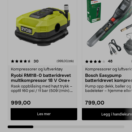
4.0 av 5 stjerner
anmeldelser
anmeldelse
30
48
(999,00/stk)
0.0 av 5 stjerner
Kompressorer og luftverktøy
Kompressorer og luftverk
Ryobi RMI18-0 batteridrevet
Bosch Easypump
multikompressor 18 V One+
batteridrevet kompre
V
Rask oppblåsing med høyt trykk –
Pump opp dekk, baller og
opptil 160 psi / 11 bar (509 l/min).
badeleker – hjemme eller 
Ryobi RMI1...
Bosch Easypump – lit...
999,00
799,00
Les mer
Legg i handlekurv