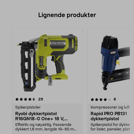
Lignende produkter
4.0av 5 stjerner
anmeldelser
anmeldels
29
6
Spikerpistoler
Kompressorer og luftve
Ryobi dykkertpistol
Rapid PRO PB131
R16GN18-0 One+ 18 V,
dykkertpistol
batteridrevet
Effektiv og nøyaktig. Passende
Spikerpistol for dykkert
dykkert 1,6 mm, lengde 19–65 mm.
for lister, paneler, plat
Ryobi R16GN18-0 ...
lettere ...