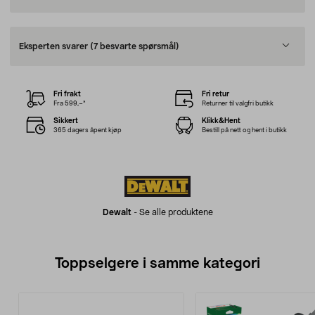
Eksperten svarer
(7 besvarte spørsmål)
Fri frakt
Fri retur
Fra 599,–*
Returner til valgfri butikk
Sikkert
Klikk&Hent
365 dagers åpent kjøp
Bestill på nett og hent i butikk
Dewalt
-
Se alle produktene
Toppselgere i samme kategori