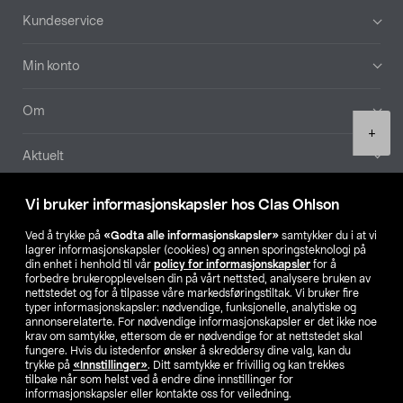
Bunntekst
Kundeservice
Min konto
Om
Product
+
quantity
Aktuelt
Våre selskaper
Vi bruker informasjonskapsler hos Clas Ohlson
Ved å trykke på
«Godta alle informasjonskapsler»
samtykker du i at vi
Finn din butikk
lagrer informasjonskapsler (cookies) og annen sporingsteknologi på
din enhet i henhold til vår
policy for informasjonskapsler
for å
forbedre brukeropplevelsen din på vårt nettsted, analysere bruken av
SE
NO
FI
nettstedet og for å tilpasse våre markedsføringstiltak. Vi bruker fire
typer informasjonskapsler: nødvendige, funksjonelle, analytiske og
annonserelaterte. For nødvendige informasjonskapsler er det ikke noe
krav om samtykke, ettersom de er nødvendige for at nettstedet skal
fungere. Hvis du istedenfor ønsker å skreddersy dine valg, kan du
trykke på
«Innstillinger»
. Ditt samtykke er frivillig og kan trekkes
tilbake når som helst ved å endre dine innstillinger for
informasjonskapsler eller kontakte oss for veiledning.