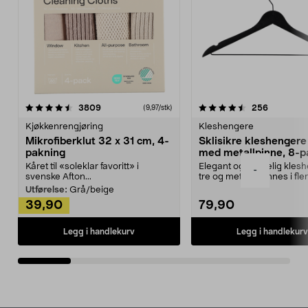
4.5av 5 stjerner
anmeldelser
4.5av 5 stjerner
anmeldels
3809
256
(9,97/stk)
Kjøkkenrengjøring
Kleshengere
Mikrofiberklut 32 x 31 cm, 4-
Sklisikre kleshengere 
pakning
med metallpinne, 8-p
Kåret til «soleklar favoritt» i
Elegant og skikkelig kles
-
svenske Afton...
tre og metall – finnes i fle
Kleshe...
Utførelse:
Grå/beige
39,90
79,90
Legg i handlekurv
Legg i handlekurv