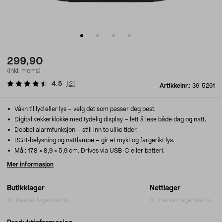
299,90
(inkl. moms)
4.5
(
2
)
Artikkelnr.:
39-5261
Våkn til lyd eller lys – velg det som passer deg best.
Digital vekkerklokke med tydelig display – lett å lese både dag og natt.
Dobbel alarmfunksjon – still inn to ulike tider.
RGB-belysning og nattlampe – gir et mykt og fargerikt lys.
Mål: 17,8 × 8,9 × 5,9 cm. Drives via USB-C eller batteri.
Mer informasjon
Butikklager
Nettlager
Henter lagerstatus...
Henter lagerstatus...