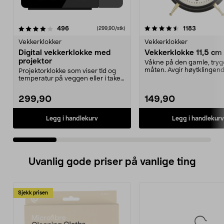
4.5 av 5 stjerner
anmeldelser
3.5 av 5 stjerner
anmeldel
496
1183
(299,90/stk)
Vekkerklokker
Vekkerklokker
Digital vekkerklokke med
Vekkerklokke 11,5 cm
projektor
Våkne på den gamle, try
måten. Avgir høytklingen
Projektorklokke som viser tid og
fra klokkene. Med in...
temperatur på veggen eller i taket.
Vekkerklokk...
299,90
149,90
Legg i handlekurv
Legg i handlekurv
Uvanlig gode priser på vanlige ting
Sjekk prisen