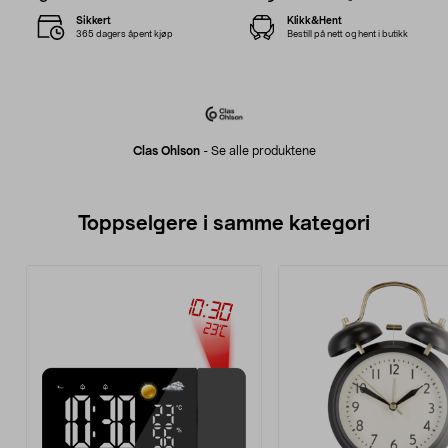
Sikkert
Klikk&Hent
365 dagers åpent kjøp
Bestill på nett og hent i butikk
Clas Ohlson
-
Se alle produktene
Toppselgere i samme kategori