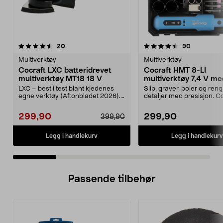
4.5 av 5 stjerner
anmeldelser
4.5 av 5 stjerner
anmeldelse
20
90
Multiverktøy
Multiverktøy
Cocraft LXC batteridrevet
Cocraft HMT 8-LI
multiverktøy MT18 18 V
multiverktøy 7,4 V me
tilbehør
LXC – best i test blant kjedenes
Slip, graver, poler og ren
egne verktøy (Aftonbladet 2026).
detaljer med presisjon. C
Cocraft LXC MT...
HMT 8-LI – ba...
299,90
299,90
399,90
Legg i handlekurv
Legg i handlekurv
Passende tilbehør