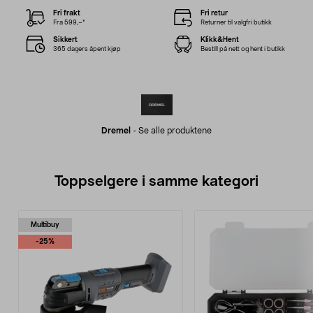
Fri frakt
Fri retur
Fra 599,–*
Returner til valgfri butikk
Sikkert
Klikk&Hent
365 dagers åpent kjøp
Bestill på nett og hent i butikk
Dremel
-
Se alle produktene
Toppselgere i samme kategori
Multibuy
-25%