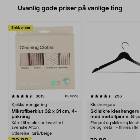
Uvanlig gode priser på vanlige ting
Sjekk prisen
4.5av 5 stjerner
anmeldelser
4.5av 5 stjerner
anmeldels
3813
256
(9,97/stk)
Kjøkkenrengjøring
Kleshengere
Mikrofiberklut 32 x 31 cm, 4-
Sklisikre kleshengere 
pakning
med metallpinne, 8-p
Kåret til «soleklar favoritt» i
Elegant og skikkelig kles
svenske Afton...
tre og metall – finnes i fle
Kleshe...
Utførelse:
Grå/beige