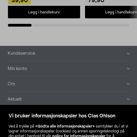
39,90
79,90
Legg i handlekurv
Legg i handlekurv
Bunntekst
Kundeservice
Min konto
Om
Aktuelt
Våre selskaper
Vi bruker informasjonskapsler hos Clas Ohlson
Ved å trykke på
«Godta alle informasjonskapsler»
samtykker du i at vi
Finn din butikk
lagrer informasjonskapsler (cookies) og annen sporingsteknologi på
din enhet i henhold til vår
policy for informasjonskapsler
for å