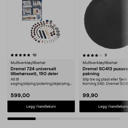
4.0av 5 stjerner
anmeldelser
5.0av 5 stjerner
anmeldelser
10
3
Multiverktøytilbehør
Multiverktøytilbehør
Dremel 724 universalt
Dremel SC413 pussesk
tilbehørssett, 150 deler
pakning
Alt til
Slip tre og plast eller fjer
saging/sliping/polering/skjerping
Korning 240. Dremel SC4
med Dremel multiverktøy. Dremel
pusseskive – sli...
724 – ...
599,00
99,90
Legg i handlekurv
Legg i handlekurv