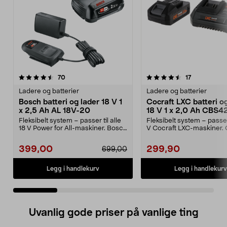
4.5 av 5 stjerner
anmeldelser
4.5 av 5 stjerner
anmeldelser
70
17
Ladere og batterier
Ladere og batterier
Bosch batteri og lader 18 V 1
Cocraft LXC batteri o
x 2,5 Ah AL 18V-20
18 V 1 x 2,0 Ah CBS4
Fleksibelt system – passer til alle
Fleksibelt system – passer
18 V Power for All-maskiner. Bosch
V Cocraft LXC-maskiner. 
startsett...
LXC CBS42 – 1...
399,00
299,90
699,00
Legg i handlekurv
Legg i handlekurv
Uvanlig gode priser på vanlige ting