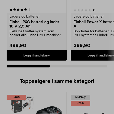
anmeldelser
5.0av 5 stjerner
1
anmeldelser
0
0.0 av 5 stjerner
Ladere og batterier
Ladere og batterier
Einhell PXC batteri og lader
Einhell Power X batter
18 V 2,5 Ah
A
Fleksibelt batterisystem som
Bordlader for batterier i E
passer alle Einhell PXC-maskiner.
PXC-systemet. Einhell Po
Einhell PXC-start...
batterilader – h...
499,90
399,90
Legg i handlekurv
Legg i handlekurv
Toppselgere i samme kategori
-43%
Multibuy
-25%