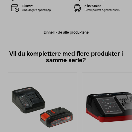
Sikkert
Klikk&Hent
365 dagers åpent kjøp
Bestill på nett og hent i butikk
Einhell
-
Se alle produktene
Vil du komplettere med flere produkter i
samme serie?