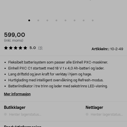
599,00
(inkl. moms)
5.0
(
1
)
Artikkelnr.:
10-2-49
Fleksibelt batterisystem som passer alle Einhell PXC-maskiner.
Einhell PXC C1 startsett med 18 V 1 x 4,0 Ah-batteri og lader.
Lang driftstid og jevn kraft for verktøy i hjem og hage.
Hurtiglading med intelligent overvåkning og Refresh-modus.
Batteriindikator i tre trinn og lader med sekstrinns LED-visning.
Mer informasjon
Butikklager
Nettlager
Henter lagerstatus...
Henter lagerstatus...