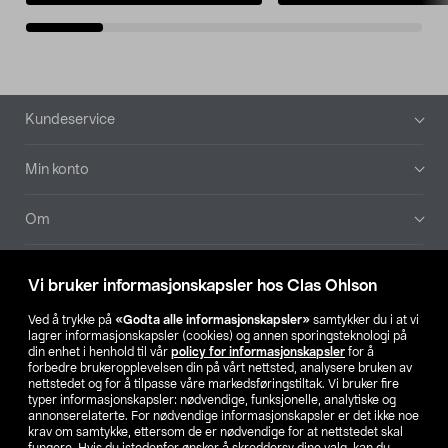
Bunntekst
Kundeservice
Min konto
Om
Aktuelt
Vi bruker informasjonskapsler hos Clas Ohlson
Våre selskaper
Ved å trykke på
«Godta alle informasjonskapsler»
samtykker du i at vi
lagrer informasjonskapsler (cookies) og annen sporingsteknologi på
din enhet i henhold til vår
policy for informasjonskapsler
for å
Finn din butikk
forbedre brukeropplevelsen din på vårt nettsted, analysere bruken av
nettstedet og for å tilpasse våre markedsføringstiltak. Vi bruker fire
typer informasjonskapsler: nødvendige, funksjonelle, analytiske og
annonserelaterte. For nødvendige informasjonskapsler er det ikke noe
SE
NO
FI
krav om samtykke, ettersom de er nødvendige for at nettstedet skal