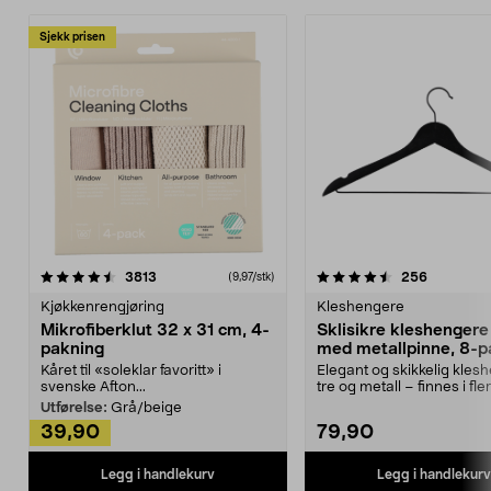
Sjekk prisen
4.5av 5 stjerner
anmeldelser
4.5av 5 stjerner
anmeldels
3813
256
(9,97/stk)
Kjøkkenrengjøring
Kleshengere
Mikrofiberklut 32 x 31 cm, 4-
Sklisikre kleshengere 
pakning
med metallpinne, 8-p
Kåret til «soleklar favoritt» i
Elegant og skikkelig kles
svenske Afton...
tre og metall – finnes i fle
Kleshe...
Utførelse:
Grå/beige
39,90
79,90
Legg i handlekurv
Legg i handlekurv