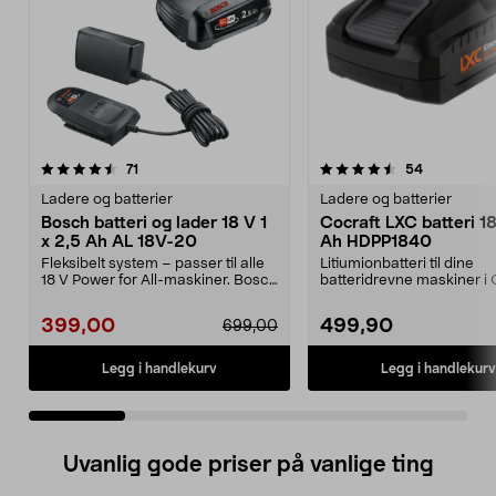
4.5 av 5 stjerner
anmeldelser
5.0 av 5 stjerner
anmeldelse
71
54
Ladere og batterier
Ladere og batterier
Bosch batteri og lader 18 V 1
Cocraft LXC batteri 1
x 2,5 Ah AL 18V-20
Ah HDPP1840
Fleksibelt system – passer til alle
Litiumionbatteri til dine
18 V Power for All-maskiner. Bosch
batteridrevne maskiner i 
startsett...
LXC-systemet. Cocraft...
399,00
499,90
699,00
Legg i handlekurv
Legg i handlekurv
Uvanlig gode priser på vanlige ting