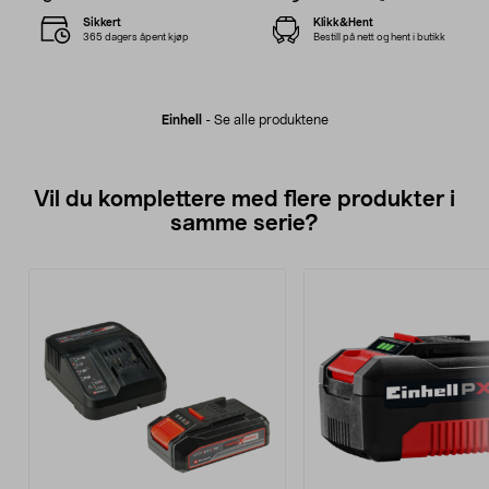
Sikkert
Klikk&Hent
365 dagers åpent kjøp
Bestill på nett og hent i butikk
Einhell
-
Se alle produktene
Vil du komplettere med flere produkter i
samme serie?