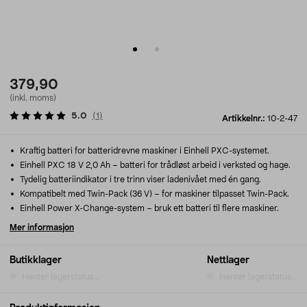
379,90
(inkl. moms)
5.0
(
1
)
Artikkelnr.:
10-2-47
Kraftig batteri for batteridrevne maskiner i Einhell PXC-systemet.
Einhell PXC 18 V 2,0 Ah – batteri for trådløst arbeid i verksted og hage.
Tydelig batteriindikator i tre trinn viser ladenivået med én gang.
Kompatibelt med Twin-Pack (36 V) – for maskiner tilpasset Twin-Pack.
Einhell Power X-Change-system – bruk ett batteri til flere maskiner.
Mer informasjon
Butikklager
Nettlager
Henter lagerstatus...
Henter lagerstatus...