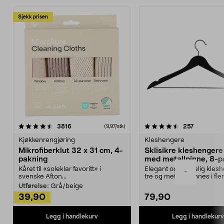
Sjekk prisen
4.5av 5 stjerner
anmeldelser
4.5av 5 stjerner
anmeldels
3816
257
(9,97/stk)
Kjøkkenrengjøring
Kleshengere
Mikrofiberklut 32 x 31 cm, 4-
Sklisikre kleshengere 
pakning
med metallpinne, 8-p
Kåret til «soleklar favoritt» i
Elegant og skikkelig kles
-
svenske Afton...
tre og metall – finnes i fle
Kleshe...
Utførelse:
Grå/beige
39,90
79,90
Legg i handlekurv
Legg i handlekurv