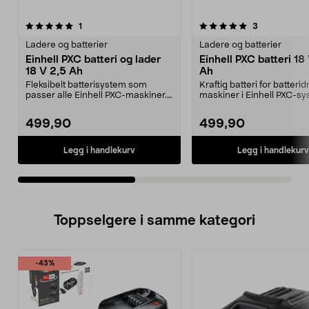
5.0av 5 stjerner
anmeldelser
anmeldelser
1
3
0.0 av 5 stjerner
Ladere og batterier
Ladere og batterier
Einhell PXC batteri og lader
Einhell PXC batteri 18
18 V 2,5 Ah
Ah
Fleksibelt batterisystem som
Kraftig batteri for batteri
passer alle Einhell PXC-maskiner.
maskiner i Einhell PXC-sy
Einhell PXC-start...
Einhell PXC 1...
499,90
499,90
Legg i handlekurv
Legg i handlekurv
Toppselgere i samme kategori
-43%