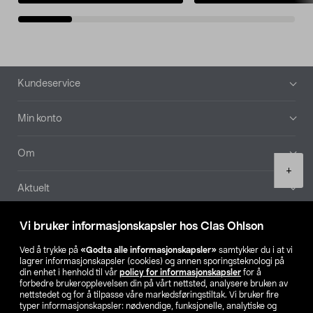
Bunntekst
Kundeservice
Min konto
Om
Product
+
quantity
Aktuelt
Våre selskaper
Vi bruker informasjonskapsler hos Clas Ohlson
Ved å trykke på
«Godta alle informasjonskapsler»
samtykker du i at vi
Finn din butikk
lagrer informasjonskapsler (cookies) og annen sporingsteknologi på
din enhet i henhold til vår
policy for informasjonskapsler
for å
forbedre brukeropplevelsen din på vårt nettsted, analysere bruken av
SE
NO
FI
nettstedet og for å tilpasse våre markedsføringstiltak. Vi bruker fire
typer informasjonskapsler: nødvendige, funksjonelle, analytiske og