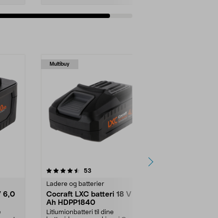
Legg i handlekurv
Multibuy
4.5 av 5 stjerner
anmeldelser
4.5
53
Ladere og batterier
Ladere og bat
V 6,0
Cocraft LXC batteri 18 V 4,0
Ryobi batte
Ah HDPP1840
Compact 18
Ah RB1824
e
Litiumionbatteri til dine
Jobb bedre o