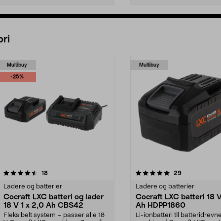
Legg i handlekurv
Legg i handlekurv
ri
Multibuy
Multibuy
-25%
5.0 av 5 stjerner
anmeldelser
4.5 av 5 stjerner
anmeldelser
18
29
Ladere og batterier
Ladere og batterier
Cocraft LXC batteri og lader
Cocraft LXC batteri 18 
18 V 1 x 2,0 Ah CBS42
Ah HDPP1860
Fleksibelt system – passer alle 18
Li-ionbatteri til batteridrevn