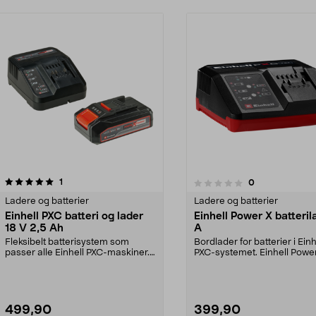
anmeldelser
5.0av 5 stjerner
1
anmeldelser
0
0.0 av 5 stjerner
Ladere og batterier
Ladere og batterier
Einhell PXC batteri og lader
Einhell Power X batteril
18 V 2,5 Ah
A
Fleksibelt batterisystem som
Bordlader for batterier i Einh
passer alle Einhell PXC-maskiner.
PXC-systemet. Einhell Powe
Einhell PXC-start...
batterilader – h...
499,90
399,90