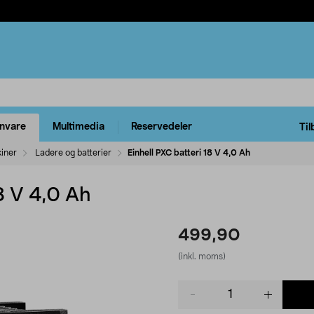
rnvare
Multimedia
Reservedeler
Til
kiner
Ladere og batterier
Einhell PXC batteri 18 V 4,0 Ah
8 V 4,0 Ah
499,90
(inkl. moms)
Product
quantity