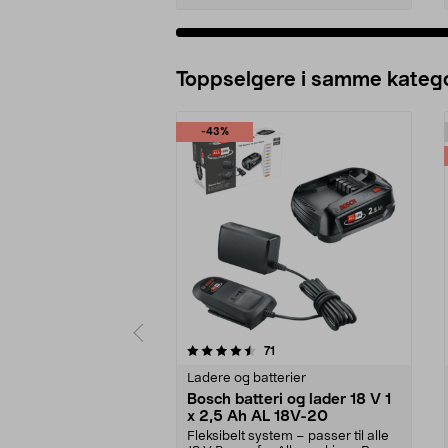
Legg i handlekurv
Toppselgere i samme katego
-43%
5 av 5 stjerner
4.5 av 5 stjerner
anmeldelser
71
Ladere og batterier
Bosch batteri og lader 18 V 1
x 2,5 Ah AL 18V-20
Fleksibelt system – passer til alle