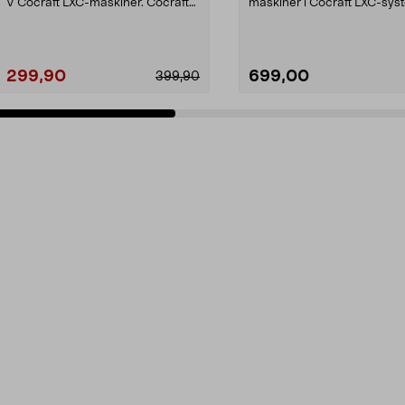
V Cocraft LXC-maskiner. Cocraft
maskiner i Cocraft LXC-sys
LXC CBS42 – 1...
Cocraft LXC HDP...
299,90
699,00
399,90