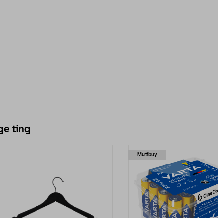
ge ting
Multibuy