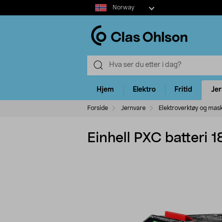
Select
Norway
market
Hjem
Elektro
Fritid
Je
Forside
Jernvare
Elektroverktøy og mas
Einhell PXC batteri 1