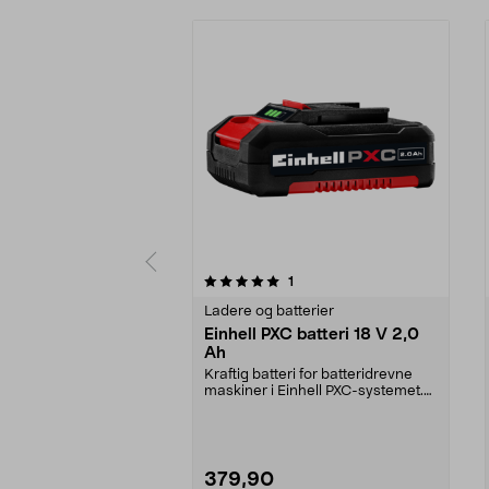
0av 5 stjerner
5.0av 5 stjerner
anmeldelser
1
Ladere og batterier
Einhell PXC batteri 18 V 2,0
Ah
Kraftig batteri for batteridrevne
maskiner i Einhell PXC-systemet.
Einhell PXC 1...
379,90