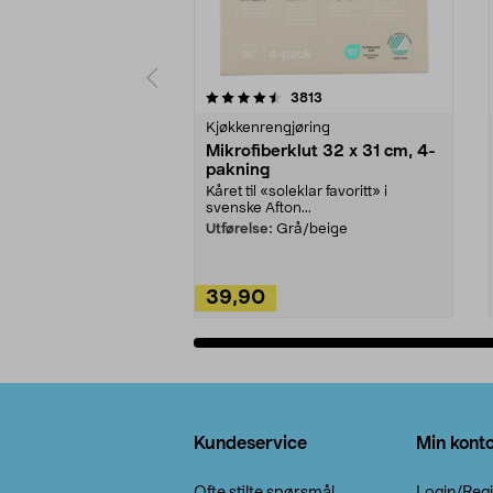
5av 5 stjerner
4.5av 5 stjerner
anmeldelser
3813
Kjøkkenrengjøring
Mikrofiberklut 32 x 31 cm, 4-
pakning
Kåret til «soleklar favoritt» i
svenske Afton...
Utførelse:
Grå/beige
39,90
Legg i handlekurv
Bunntekst
Kundeservice
Min kont
Ofte stilte spørsmål
Login/Regi