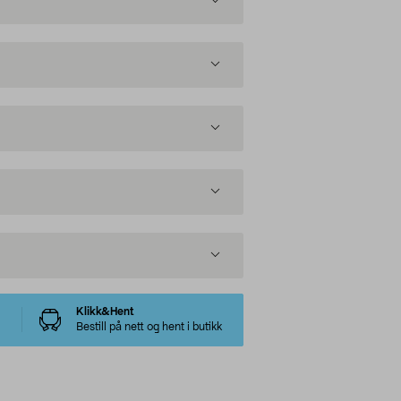
Klikk&Hent
Bestill på nett og hent i butikk