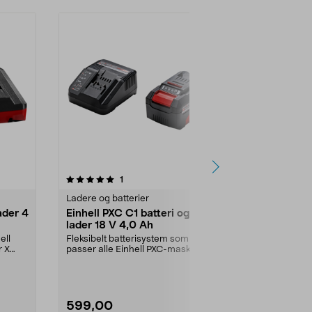
anmeldelser
1
Ladere og batterier
ader 4
Einhell PXC C1 batteri og
lader 18 V 4,0 Ah
ell
Fleksibelt batterisystem som
r X
passer alle Einhell PXC-maskiner.
Einhell PXC C1 st...
599,00