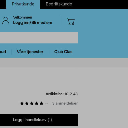
Privatkunde
Bedriftskunde
Velkommen
Logg inn/Bli medlem
bud
Våre tjenester
Club Clas
Artikkelnr.:
10-2-48
3
anmeldelser
Legg i handlekurv
(1)