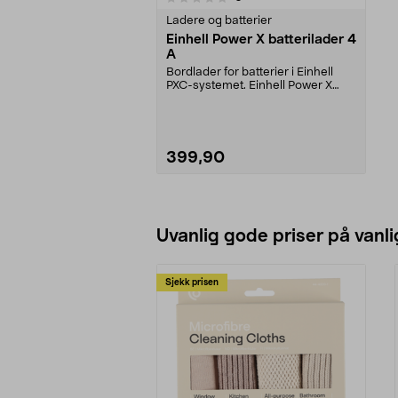
Ladere og batterier
Einhell Power X batterilader 4
A
Bordlader for batterier i Einhell
PXC-systemet. Einhell Power X
batterilader – h...
399,90
Legg i handlekurv
Uvanlig gode priser på vanli
Sjekk prisen