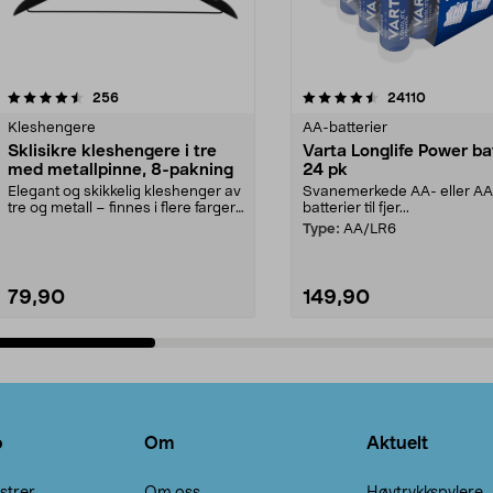
4.5av 5 stjerner
anmeldelser
4.5av 5 stjerner
anmeldels
256
24110
Kleshengere
AA-batterier
Sklisikre kleshengere i tre
Varta Longlife Power ba
med metallpinne, 8-pakning
24 pk
Elegant og skikkelig kleshenger av
Svanemerkede AA- eller A
tre og metall – finnes i flere farger.
batterier til fjer...
Kleshe...
Type:
AA/LR6
79,90
149,90
Legg i handlekurv
Legg i handlekurv
o
Om
Aktuelt
strer
Om oss
Høytrykkspylere