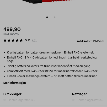
499,90
(inkl. moms)
5.0
(
3
)
Artikkelnr.:
10-2-48
Kraftig batteri for batteridrevne maskiner i Einhell PXC-systemet.
Einhell PXC 18 V 4,0 Ah batteri for ledningsfritt arbeid i verksted og
hage.
Tydelig batteriindikator i tre trinn viser ladenivået med én gang.
Kompatibelt med Twin-Pack (36 V) for maskiner tilpasset Twin-Pack.
Einhell Power X-Change-system – bruk ett batteri til flere maskiner.
Mer informasjon
Butikklager
Nettlager
Henter lagerstatus...
Henter lagerstatus...