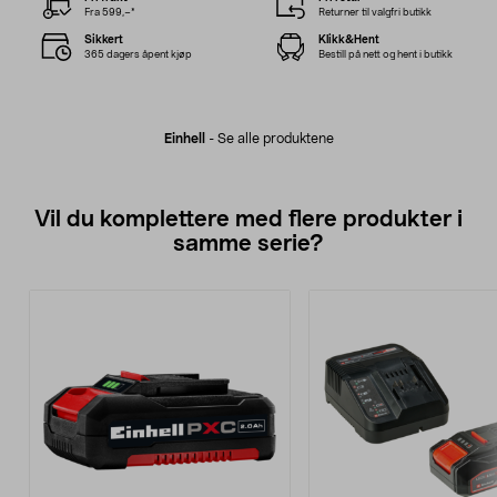
Fra 599,–*
Returner til valgfri butikk
Sikkert
Klikk&Hent
365 dagers åpent kjøp
Bestill på nett og hent i butikk
Einhell
-
Se alle produktene
Vil du komplettere med flere produkter i
samme serie?