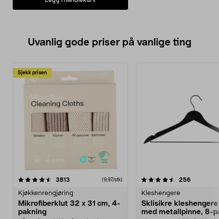
Uvanlig gode priser på vanlige ting
Sjekk prisen
4.5av 5 stjerner
anmeldelser
4.5av 5 stjerner
anmeldels
3813
256
(9,97/stk)
Kjøkkenrengjøring
Kleshengere
Mikrofiberklut 32 x 31 cm, 4-
Sklisikre kleshengere 
pakning
med metallpinne, 8-p