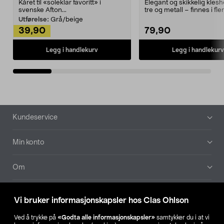
Kåret til «soleklar favoritt» i
Elegant og skikkelig kles
svenske Afton...
tre og metall – finnes i fle
Kleshe...
Utførelse:
Grå/beige
39,90
79,90
Legg i handlekurv
Legg i handlekurv
Bunntekst
Kundeservice
Min konto
Om
Aktuelt
Vi bruker informasjonskapsler hos Clas Ohlson
Våre selskaper
Ved å trykke på
«Godta alle informasjonskapsler»
samtykker du i at vi