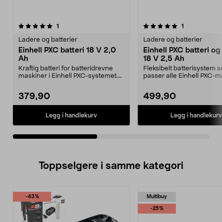
5.0av 5 stjerner
anmeldelser
anmeldelser
1
1
0.0 av 5 stjerner
Ladere og batterier
Ladere og batterier
Einhell PXC batteri 18 V 2,0
Einhell PXC batteri og
Ah
18 V 2,5 Ah
Kraftig batteri for batteridrevne
Fleksibelt batterisystem 
maskiner i Einhell PXC-systemet.
passer alle Einhell PXC-m
Einhell PXC 1...
Einhell PXC-start...
379,90
499,90
Legg i handlekurv
Legg i handlekurv
Toppselgere i samme kategori
-43%
Multibuy
-25%