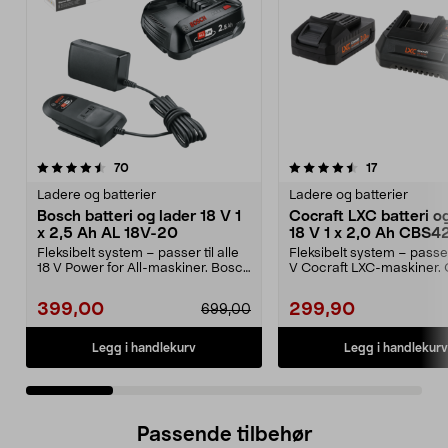
4.5 av 5 stjerner
anmeldelser
4.5 av 5 stjerner
anmeldelser
70
17
Ladere og batterier
Ladere og batterier
Bosch batteri og lader 18 V 1
Cocraft LXC batteri o
x 2,5 Ah AL 18V-20
18 V 1 x 2,0 Ah CBS4
Fleksibelt system – passer til alle
Fleksibelt system – passer
18 V Power for All-maskiner. Bosch
V Cocraft LXC-maskiner. 
startsett...
LXC CBS42 – 1...
399,00
299,90
699,00
Legg i handlekurv
Legg i handlekurv
Passende tilbehør