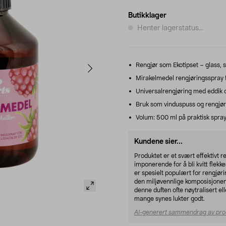
Butikklager
Henter lagerstatus...
Rengjør som Ekotipset – glass, sp
Mirakelmedel rengjøringsspray 
Universalrengjøring med eddik 
Bruk som vinduspuss og rengjør
Volum: 500 ml på praktisk spray
Kundene sier...
Produktet er et svært effektivt
imponerende for å bli kvitt flekk
er spesielt populært for rengjøri
den miljøvennlige komposisjonen.
denne duften ofte nøytralisert el
mange synes lukter godt.
AI-generert sammendrag av pro