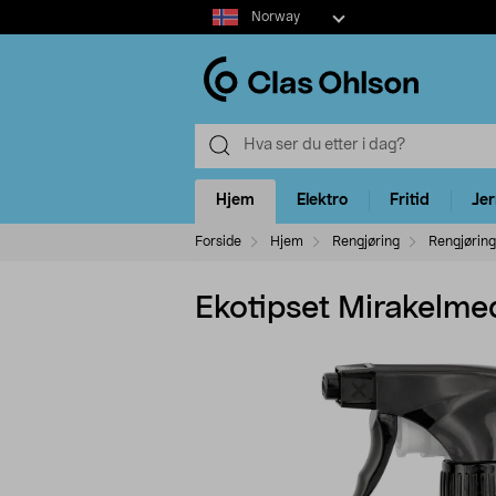
Select
Norway
market
Hjem
Elektro
Fritid
Je
Forside
Hjem
Rengjøring
Rengjøring
Ekotipset Mirakelme