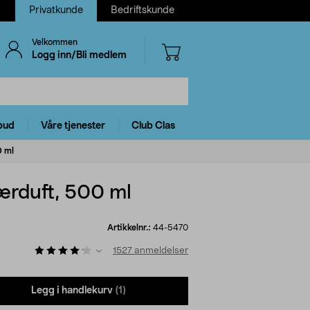
Privatkunde
Bedriftskunde
Velkommen
Logg inn/Bli medlem
bud
Våre tjenester
Club Clas
0 ml
ærduft, 500 ml
Artikkelnr.:
44-5470
1527
anmeldelser
Legg i handlekurv
(1)