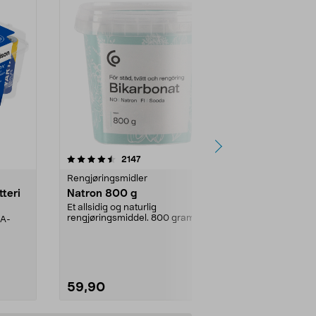
er
4.0av 5 stjerner
anmeldelser
4.5
2147
4
Rengjøringsmidler
Levende lys
tteri
Natron 800 g
Telys, 50 st
Et allsidig og naturlig
100 % stearin.
rengjøringsmiddel. 800 gram
AA-
natron – til rengjøring både...
59,90
69,90