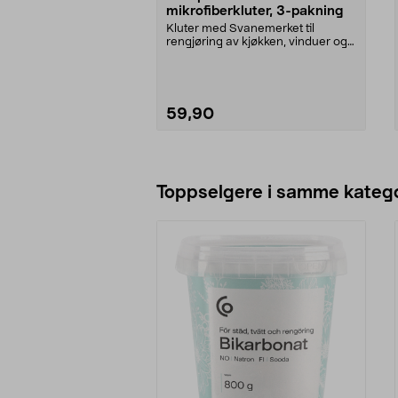
mikrofiberkluter, 3-pakning
Kluter med Svanemerket til
rengjøring av kjøkken, vinduer og
baderom. Ekotipsets...
59,90
Legg i handlekurv
Toppselgere i samme katego