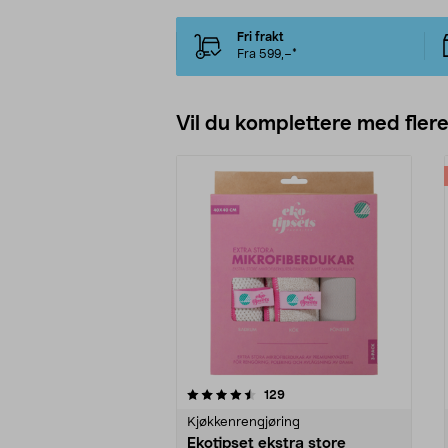
Fri frakt
Fra 599,–*
Vil du komplettere med fler
5av 5 stjerner
4.5av 5 stjerner
anmeldelser
129
Kjøkkenrengjøring
Ekotipset ekstra store