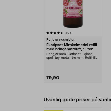
5av 5 stjerner
anmeldelser
306
Rengjøringsmidler
Ekotipset Mirakelmedel refill
med bringebærduft, 1 liter
Rengjør som Ekotipset – glass,
speil, tøy, metall, tre m.m. Refill til
Mirakelme...
79,90
Legg i handlekurv
Uvanlig gode priser på vanli