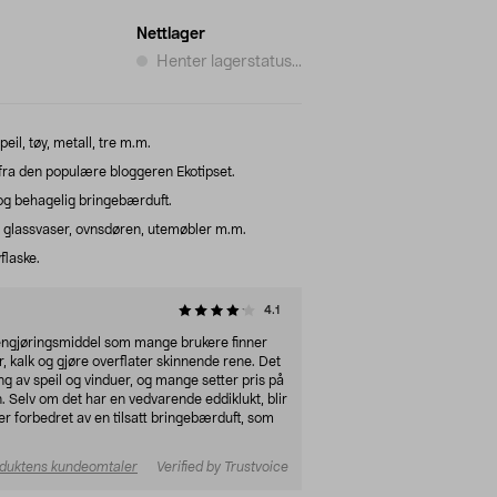
Nettlager
Henter lagerstatus...
eil, tøy, metall, tre m.m.
fra den populære bloggeren Ekotipset.
og behagelig bringebærduft.
 glassvaser, ovnsdøren, utemøbler m.m.
flaske.
4.1
 rengjøringsmiddel som mange brukere finner
er, kalk og gjøre overflater skinnende rene. Det
ng av speil og vinduer, og mange setter pris på
 Selv om det har en vedvarende eddiklukt, blir
ler forbedret av en tilsatt bringebærduft, som
duktens kundeomtaler
Verified by Trustvoice