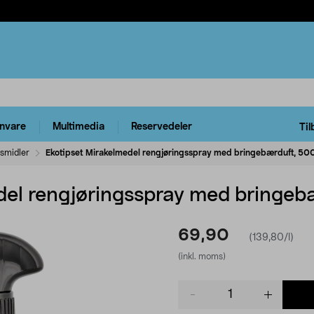
rnvare
Multimedia
Reservedeler
Til
smidler
Ekotipset Mirakelmedel rengjøringsspray med bringebærduft, 50
del rengjøringsspray med bringeb
69,90
(139,80/l)
(inkl. moms)
Product
quantity