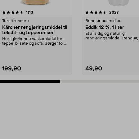
4.5 av 5 stjerner
anmeldelser
4.5 av 5 stjerner
anmeldelse
1113
2827
Tekstilrensere
Rengjøringsmidler
Kärcher rengjøringsmiddel til
Eddik 12 %, 1 liter
tekstil- og tepperenser
Et allsidig og naturlig
rengjøringsmiddel. Rengjør, 
Hurtigtørkende vaskemiddel for
kalk og avleiringer,...
teppe, bilsete og sofa. Sørger for
nøye og skånso...
199,90
49,90