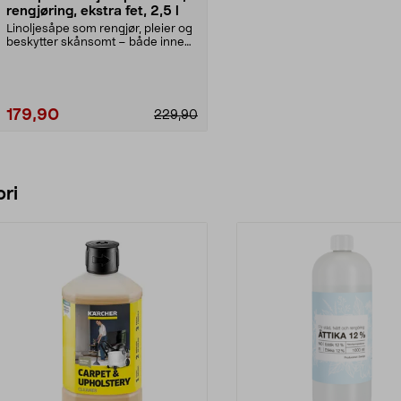
rengjøring, ekstra fet, 2,5 l
Linoljesåpe som rengjør, pleier og
beskytter skånsomt – både inne
og ute. Ekstra...
179,90
229,90
Legg i handlekurv
ri