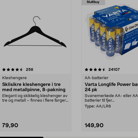
Multibuy
4.5av 5 stjerner
anmeldelser
4.5av 5 stjerner
anmeldels
256
24107
Kleshengere
AA-batterier
Sklisikre kleshengere i tre
Varta Longlife Power ba
med metallpinne, 8-pakning
24 pk
Elegant og skikkelig kleshenger av
Svanemerkede AA- eller A
tre og metall – finnes i flere farger.
batterier til fjer...
Kleshe...
Type:
AA/LR6
79,90
149,90