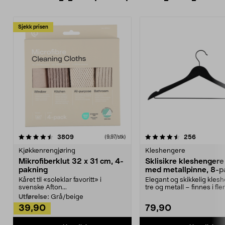
Sjekk prisen
4.5av 5 stjerner
anmeldelser
4.5av 5 stjerner
anmeldels
3809
256
(9,97/stk)
Kjøkkenrengjøring
Kleshengere
Mikrofiberklut 32 x 31 cm, 4-
Sklisikre kleshengere 
pakning
med metallpinne, 8-p
Kåret til «soleklar favoritt» i
Elegant og skikkelig kles
svenske Afton...
tre og metall – finnes i fle
Kleshe...
Utførelse:
Grå/beige
39,90
79,90