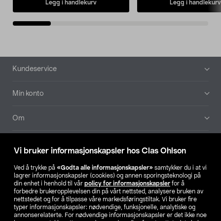
Legg i handlekurv
Legg i handlekurv
Bunntekst
Kundeservice
Min konto
Om
Aktuelt
Vi bruker informasjonskapsler hos Clas Ohlson
Våre selskaper
Ved å trykke på
«Godta alle informasjonskapsler»
samtykker du i at vi
lagrer informasjonskapsler (cookies) og annen sporingsteknologi på
din enhet i henhold til vår
policy for informasjonskapsler
for å
Finn din butikk
forbedre brukeropplevelsen din på vårt nettsted, analysere bruken av
nettstedet og for å tilpasse våre markedsføringstiltak. Vi bruker fire
typer informasjonskapsler: nødvendige, funksjonelle, analytiske og
annonserelaterte. For nødvendige informasjonskapsler er det ikke noe
SE
NO
FI