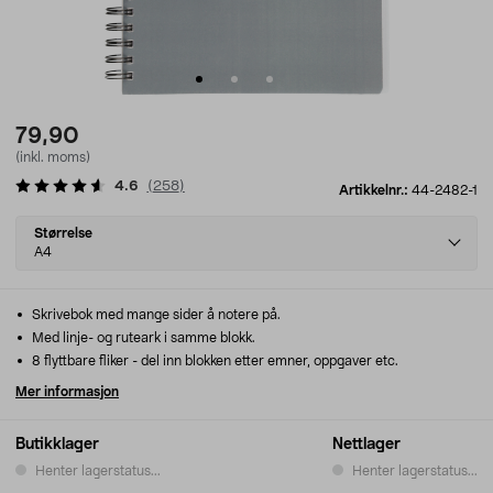
79,90
(inkl. moms)
4.6
(
258
)
Artikkelnr.:
44-2482-1
Select
Størrelse
variant
A4
Skrivebok med mange sider å notere på.
Med linje- og ruteark i samme blokk.
8 flyttbare fliker - del inn blokken etter emner, oppgaver etc.
Mer informasjon
Butikklager
Nettlager
Henter lagerstatus...
Henter lagerstatus...