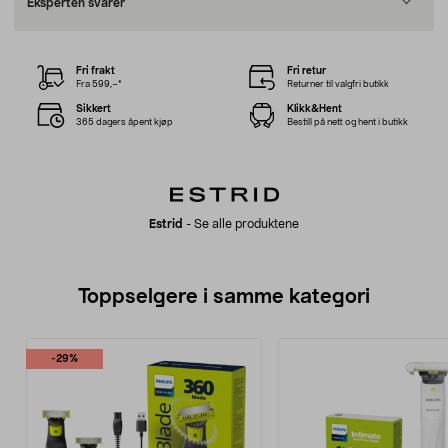
Eksperten svarer
Fri frakt
Fri retur
Fra 599,–*
Returner til valgfri butikk
Sikkert
Klikk&Hent
365 dagers åpent kjøp
Bestill på nett og hent i butikk
Estrid
-
Se alle produktene
Toppselgere i samme kategori
-29%