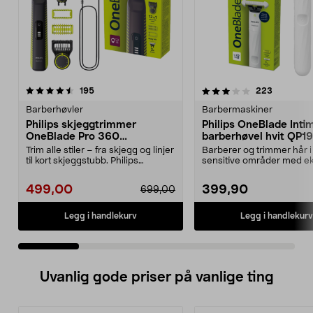
3.5 av 5 stjerner
anmeldelser
4.0 av 5 stjerner
anmeldels
195
223
Barberhøvler
Barbermaskiner
Philips skjeggtrimmer
Philips OneBlade Inti
OneBlade Pro 360
barberhøvel hvit QP1
QP6507/23
Trim alle stiler – fra skjegg og linjer
Barberer og trimmer hår i
til kort skjeggstubb. Philips
sensitive områder med ek
OneBlade P...
hudbeskyttelse. One Blade
499,00
399,90
699,00
Legg i handlekurv
Legg i handlekurv
Uvanlig gode priser på vanlige ting