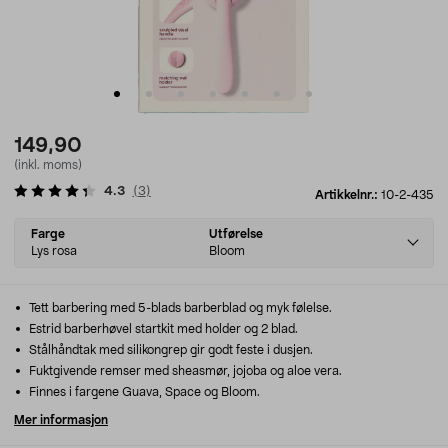
149,90
(inkl. moms)
4.3
(
3
)
Artikkelnr.:
10-2-435
Select
Farge
Utførelse
variant
Lys rosa
Bloom
Tett barbering med 5-blads barberblad og myk følelse.
Estrid barberhøvel startkit med holder og 2 blad.
Stålhåndtak med silikongrep gir godt feste i dusjen.
Fuktgivende remser med sheasmør, jojoba og aloe vera.
Finnes i fargene Guava, Space og Bloom.
Mer informasjon