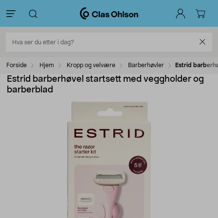
Forside
Hjem
Kropp og velvære
Barberhøvler
Estrid barberh
Estrid barberhøvel startsett med veggholder og
barberblad