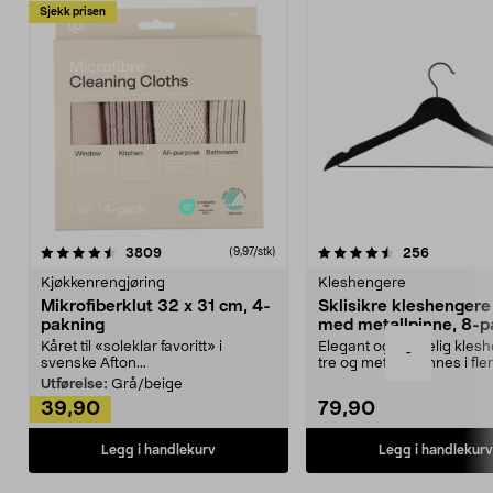
Sjekk prisen
4.5av 5 stjerner
anmeldelser
4.5av 5 stjerner
anmeldels
3809
256
(9,97/stk)
Kjøkkenrengjøring
Kleshengere
Mikrofiberklut 32 x 31 cm, 4-
Sklisikre kleshengere 
pakning
med metallpinne, 8-p
Kåret til «soleklar favoritt» i
Elegant og skikkelig kles
-
svenske Afton...
tre og metall – finnes i fle
Kleshe...
Utførelse:
Grå/beige
39,90
79,90
Legg i handlekurv
Legg i handlekurv