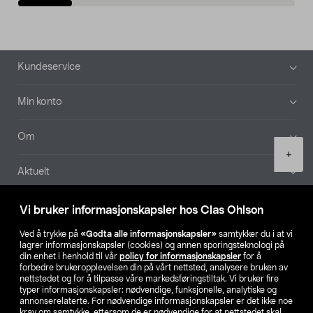
Bunntekst
Kundeservice
Min konto
Om
Product
+
quantity
Aktuelt
Våre selskaper
Vi bruker informasjonskapsler hos Clas Ohlson
Ved å trykke på
«Godta alle informasjonskapsler»
samtykker du i at vi
Finn din butikk
lagrer informasjonskapsler (cookies) og annen sporingsteknologi på
din enhet i henhold til vår
policy for informasjonskapsler
for å
forbedre brukeropplevelsen din på vårt nettsted, analysere bruken av
SE
NO
FI
nettstedet og for å tilpasse våre markedsføringstiltak. Vi bruker fire
typer informasjonskapsler: nødvendige, funksjonelle, analytiske og
annonserelaterte. For nødvendige informasjonskapsler er det ikke noe
krav om samtykke, ettersom de er nødvendige for at nettstedet skal