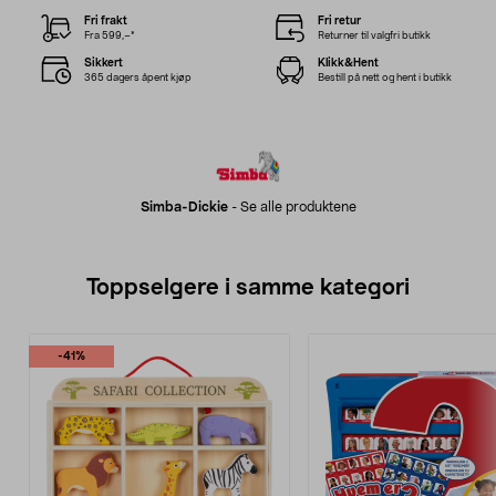
Fri frakt
Fri retur
Fra 599,–*
Returner til valgfri butikk
Sikkert
Klikk&Hent
365 dagers åpent kjøp
Bestill på nett og hent i butikk
Simba-Dickie
-
Se alle produktene
Toppselgere i samme kategori
-41%