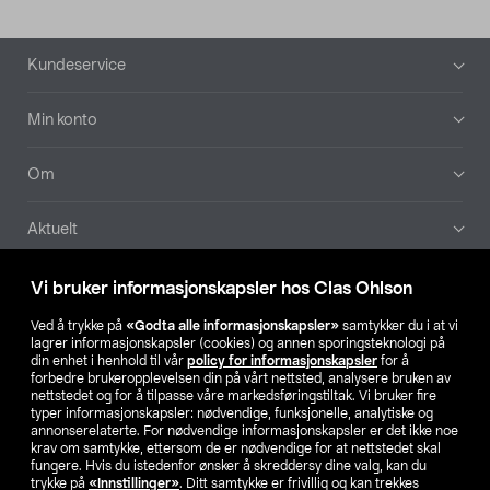
Bunntekst
Kundeservice
Min konto
Om
Aktuelt
Våre selskaper
Vi bruker informasjonskapsler hos Clas Ohlson
Ved å trykke på
«Godta alle informasjonskapsler»
samtykker du i at vi
Finn din butikk
lagrer informasjonskapsler (cookies) og annen sporingsteknologi på
din enhet i henhold til vår
policy for informasjonskapsler
for å
forbedre brukeropplevelsen din på vårt nettsted, analysere bruken av
SE
NO
FI
nettstedet og for å tilpasse våre markedsføringstiltak. Vi bruker fire
typer informasjonskapsler: nødvendige, funksjonelle, analytiske og
annonserelaterte. For nødvendige informasjonskapsler er det ikke noe
krav om samtykke, ettersom de er nødvendige for at nettstedet skal
fungere. Hvis du istedenfor ønsker å skreddersy dine valg, kan du
trykke på
«Innstillinger»
. Ditt samtykke er frivillig og kan trekkes