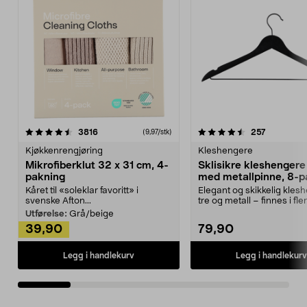
4.5av 5 stjerner
anmeldelser
4.5av 5 stjerner
anmeldels
3816
257
(9,97/stk)
Kjøkkenrengjøring
Kleshengere
Mikrofiberklut 32 x 31 cm, 4-
Sklisikre kleshengere 
pakning
med metallpinne, 8-p
Kåret til «soleklar favoritt» i
Elegant og skikkelig kles
svenske Afton...
tre og metall – finnes i fle
Kleshe...
Utførelse:
Grå/beige
39,90
79,90
Legg i handlekurv
Legg i handlekurv