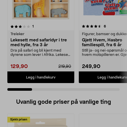
4.5 av 5 stjerner
anmeldelser
4.5 av 5 stjerner
anmeldelser
1
6
Treleker
Figurer, bamser og dukke
Lekesett med safaridyr i tre
Gjett Hvem, Hasbro
med hylle, fra 3 år
familiespill, fra 6 år
Dra på safari og bli kjent med
Still ja- og nei-spørsmål o
dyrene som lever i Afrika. Lekesett
hvem motspilleren er. Gj
med safaridyr...
fra Hasbr...
129,90
249,90
219,90
Legg i handlekurv
Legg i handlekurv
Uvanlig gode priser på vanlige ting
Sjekk prisen