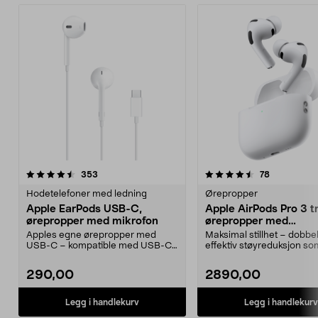
4.5 av 5 stjerner
anmeldelser
4.0 av 5 stjerner
anmeldelse
353
78
Hodetelefoner med ledning
Ørepropper
Apple EarPods USB-C,
Apple AirPods Pro 3 t
ørepropper med mikrofon
ørepropper med
støyreduksjon
Apples egne ørepropper med
Maksimal stillhet – dobbel
USB-C – kompatible med USB-C-
effektiv støyreduksjon so
enheter med iOS 10 eller...
forgjengeren. Apple Ai...
290,00
2890,00
Legg i handlekurv
Legg i handlekurv