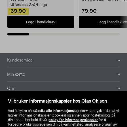
Kleshe...
Utførelse:
Grå/beige
39,90
79,90
Legg i handlekurv
Legg i handlekurv
Bunntekst
Kundeservice
Min konto
Om
Vi bruker informasjonskapsler hos Clas Ohlson
Aktuelt
Ved å trykke på
«Godta alle informasjonskapsler»
samtykker du i at vi
lagrer informasjonskapsler (cookies) og annen sporingsteknologi på
Våre selskaper
din enhet i henhold til vår
policy for informasjonskapsler
for å
forbedre brukeropplevelsen din på vårt nettsted, analysere bruken av