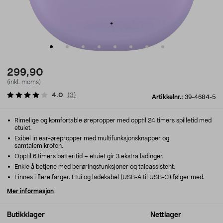
299,90
(inkl. moms)
4.0
(
3
)
Artikkelnr.:
39-4684-5
Rimelige og komfortable ørepropper med opptil 24 timers spilletid med
etuiet.
Exibel in ear-ørepropper med multifunksjonsknapper og
samtalemikrofon.
Opptil 6 timers batteritid – etuiet gir 3 ekstra ladinger.
Enkle å betjene med berøringsfunksjoner og taleassistent.
Finnes i flere farger. Etui og ladekabel (USB-A til USB-C) følger med.
Mer informasjon
Butikklager
Nettlager