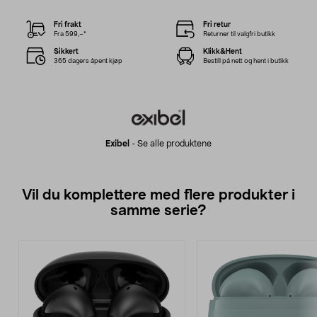
Fri frakt
Fri retur
Fra 599,–*
Returner til valgfri butikk
Sikkert
Klikk&Hent
365 dagers åpent kjøp
Bestill på nett og hent i butikk
Exibel
-
Se alle produktene
Vil du komplettere med flere produkter i
samme serie?