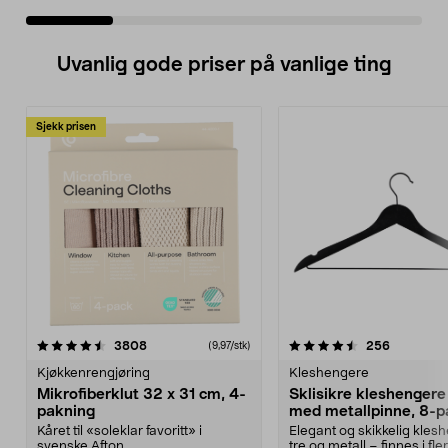
Uvanlig gode priser på vanlige ting
Sjekk prisen
4.5av 5 stjerner
anmeldelser
4.5av 5 stjerner
anmeldels
3808
256
(9,97/stk)
Kjøkkenrengjøring
Kleshengere
Mikrofiberklut 32 x 31 cm, 4-
Sklisikre kleshengere 
pakning
med metallpinne, 8-p
Kåret til «soleklar favoritt» i
Elegant og skikkelig kles
svenske Afton...
tre og metall – finnes i fle