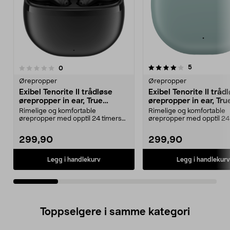
4.0av 5 stjerner
anmeldelser
5
anmeldelser
0
0.0 av 5 stjerner
Ørepropper
Ørepropper
Exibel Tenorite II trådløse
Exibel Tenorite II tråd
ørepropper in ear, True
ørepropper in ear, Tru
Wireless
Wireless
Rimelige og komfortable
Rimelige og komfortable
ørepropper med opptil 24 timers
ørepropper med opptil 24
spilletid med etuiet. Ex...
spilletid med etuiet. Ex...
299,90
299,90
Legg i handlekurv
Legg i handlekurv
Toppselgere i samme kategori