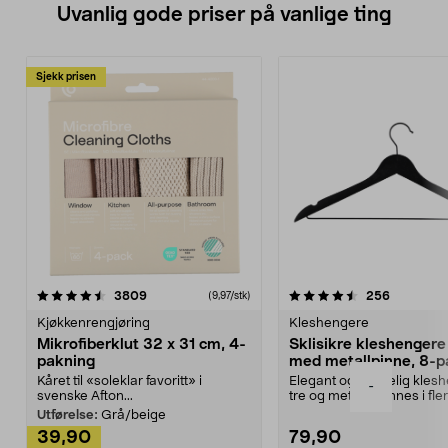
Uvanlig gode priser på vanlige ting
Sjekk prisen
4.5av 5 stjerner
anmeldelser
4.5av 5 stjerner
anmeldels
3809
256
(9,97/stk)
Kjøkkenrengjøring
Kleshengere
Mikrofiberklut 32 x 31 cm, 4-
Sklisikre kleshengere 
pakning
med metallpinne, 8-p
Kåret til «soleklar favoritt» i
Elegant og skikkelig kles
-
svenske Afton...
tre og metall – finnes i fle
Kleshe...
Utførelse:
Grå/beige
39,90
79,90