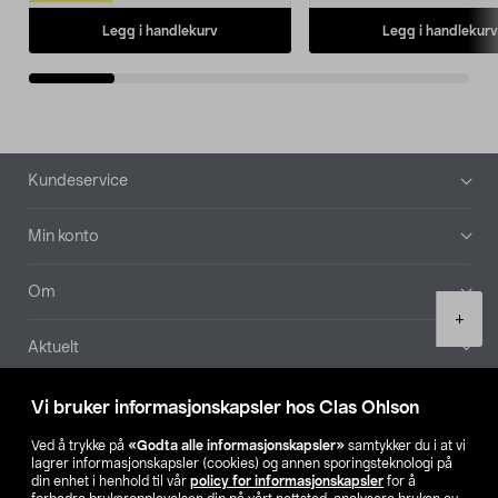
Legg i handlekurv
Legg i handlekurv
Bunntekst
Kundeservice
Min konto
Om
Product
+
quantity
Aktuelt
Våre selskaper
Vi bruker informasjonskapsler hos Clas Ohlson
Ved å trykke på
«Godta alle informasjonskapsler»
samtykker du i at vi
Finn din butikk
lagrer informasjonskapsler (cookies) og annen sporingsteknologi på
din enhet i henhold til vår
policy for informasjonskapsler
for å