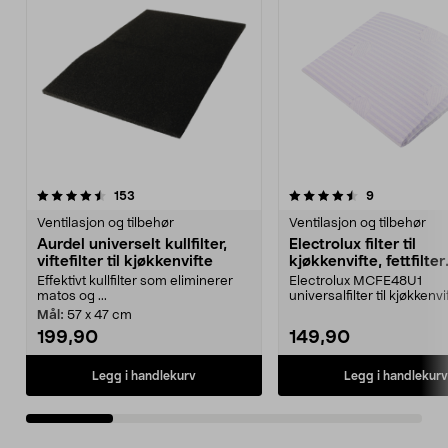
4.5 av 5 stjerner
anmeldelser
3.5 av 5 stjerner
anmeldelser
153
9
Ventilasjon og tilbehør
Ventilasjon og tilbehør
Aurdel universelt kullfilter,
Electrolux filter til
viftefilter til kjøkkenvifte
kjøkkenvifte, fettfilter
universal, 2-pakning
Effektivt kullfilter som eliminerer
Electrolux MCFE48U1
matos og ...
universalfilter til kjøkkenvif
som fjerner matos ...
Mål:
57 x 47 cm
199,90
149,90
Legg i handlekurv
Legg i handlekurv