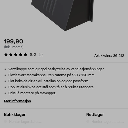
199,90
(inkl. moms)
5.0
(
1
)
Artikkelnr.:
36-212
Ventilkappe som gir god beskyttelse av ventilasjonsåpninger.
Flexit svart stormkappe uten ramme på 150 x 150 mm.
Flat bakside gir enkel installasjon og god passform.
Robust alusinkbelagt stål som tåler å brukes utendørs.
Enkel å montere på trevegger.
Mer informasjon
Butikklager
Nettlager
Henter lagerstatus...
Henter lagerstatus...