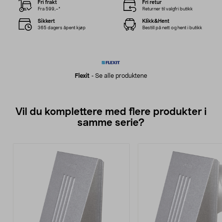
Fri frakt
Fri retur
Fra 599,–*
Returner til valgfri butikk
Sikkert
Klikk&Hent
365 dagers åpent kjøp
Bestill på nett og hent i butikk
Flexit
-
Se alle produktene
Vil du komplettere med flere produkter i
samme serie?