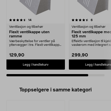
4.5av 5 stjerner
anmeldelser
anmeldelser
14
6
Ventilasjon og tilbehør
Ventilasjon og tilbehør
Flexit ventilkappe uten
Flexit ventilkappe med
ramme
125 mm
Værbeskyttelse for ventiler på
Effektiv ventilasjon til kjø
yttervegger i tre. Flexit ventilkappe
vaskerom med integrert s
i aluzinkbe...
Flexit ventil...
129,90
299,90
Legg i handlekurv
Legg i handlekurv
Toppselgere i samme kategori