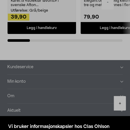
Kåret til «soleklar favoritt» i
Elegant og skikkelig kles
-
svenske Afton...
tre og metall – finnes i fle
Kleshe...
Utførelse:
Grå/beige
39,90
79,90
Legg i handlekurv
Legg i handlekurv
Bunntekst
Kundeservice
Min konto
Om
Product
+
quantity
Aktuelt
Våre selskaper
Vi bruker informasjonskapsler hos Clas Ohlson