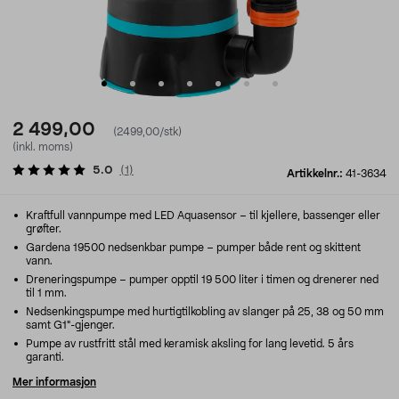
2 499,00
(2499,00/stk)
(inkl. moms)
5.0
(
1
)
Artikkelnr.:
41-3634
Kraftfull vannpumpe med LED Aquasensor – til kjellere, bassenger eller
grøfter.
Gardena 19500 nedsenkbar pumpe – pumper både rent og skittent
vann.
Dreneringspumpe – pumper opptil 19 500 liter i timen og drenerer ned
til 1 mm.
Nedsenkingspumpe med hurtigtilkobling av slanger på 25, 38 og 50 mm
samt G1"-gjenger.
Pumpe av rustfritt stål med keramisk aksling for lang levetid. 5 års
garanti.
Mer informasjon