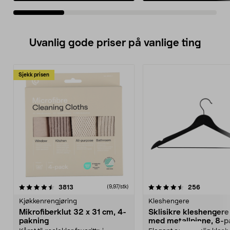
Uvanlig gode priser på vanlige ting
Sjekk prisen
4.5av 5 stjerner
anmeldelser
4.5av 5 stjerner
anmeldels
3813
256
(9,97/stk)
Kjøkkenrengjøring
Kleshengere
Mikrofiberklut 32 x 31 cm, 4-
Sklisikre kleshengere 
pakning
med metallpinne, 8-p