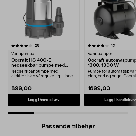
4.0 av 5 stjerner
anmeldelser
3.5 av 5 stjerner
anmeldelse
28
13
Vannpumper
Vannpumper
Cocraft HS 400-E
Cocraft automatpum
nedsenkbar pumpe med
1300, 1300 W
elektronisk nivåvakt
Nedsenkbar pumpe med
Pumpe for automatisk va
elektronisk nivåregulering – ingen
plen, bed og hage. Cocra
flottør nødvendig. Cocra...
1300 – robust auto...
899,00
1699,00
Legg i handlekurv
Legg i handlekurv
Passende tilbehør