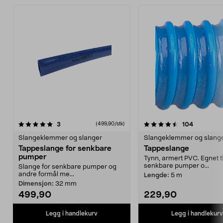
4.5av 5 stjerner
anmeldelser
4.5av 5 stjerner
anmeldels
3
104
(499,90/stk)
Slangeklemmer og slanger
Slangeklemmer og slang
Tappeslange for senkbare
Tappeslange
pumper
Tynn, armert PVC. Egnet ti
senkbare pumper o...
Slange for senkbare pumper og
andre formål me...
Lengde:
5 m
Dimensjon:
32 mm
499,90
229,90
Legg i handlekurv
Legg i handlekurv