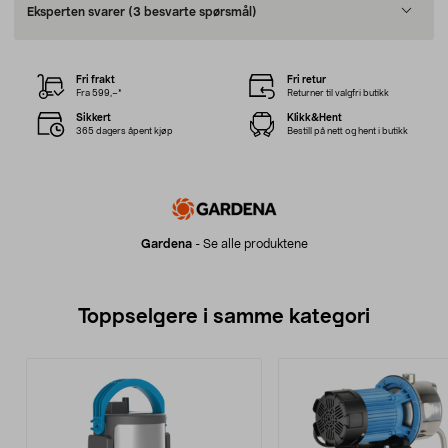
Eksperten svarer
(3 besvarte spørsmål)
Fri frakt
Fri retur
Fra 599,–*
Returner til valgfri butikk
Sikkert
Klikk&Hent
365 dagers åpent kjøp
Bestill på nett og hent i butikk
Gardena
-
Se alle produktene
Toppselgere i samme kategori