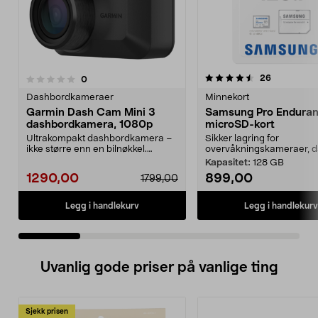
4.5 av 5 stjerner
4.5 av 5 stjerner
anmeldelse
26
anmeldelser
0
Dashbordkameraer
Minnekort
Garmin Dash Cam Mini 3
Samsung Pro Endura
dashbordkamera, 1080p
microSD-kort
Ultrakompakt dashbordkamera –
Sikker lagring for
ikke større enn en bilnøkkel.
overvåkningskameraer, da
Garmin Dash Cam Mini...
Kapasitet:
128 GB
1290,00
899,00
1799,00
Legg i handlekurv
Legg i handlekurv
Uvanlig gode priser på vanlige ting
Sjekk prisen