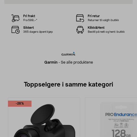
Fri frakt
Fri retur
Fra 599,–*
Returner til valgfri butikk
Sikkert
Klikk&Hent
365 dagers åpent kjøp
Bestill på nett og hent i butikk
Garmin
-
Se alle produktene
Toppselgere i samme kategori
-28%