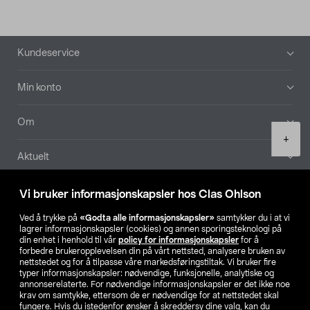
Bunntekst
Kundeservice
Min konto
Om
Product
+
quantity
Aktuelt
Våre selskaper
Vi bruker informasjonskapsler hos Clas Ohlson
Ved å trykke på
«Godta alle informasjonskapsler»
samtykker du i at vi
Finn din butikk
lagrer informasjonskapsler (cookies) og annen sporingsteknologi på
din enhet i henhold til vår
policy for informasjonskapsler
for å
forbedre brukeropplevelsen din på vårt nettsted, analysere bruken av
SE
NO
FI
nettstedet og for å tilpasse våre markedsføringstiltak. Vi bruker fire
typer informasjonskapsler: nødvendige, funksjonelle, analytiske og
annonserelaterte. For nødvendige informasjonskapsler er det ikke noe
krav om samtykke, ettersom de er nødvendige for at nettstedet skal
fungere. Hvis du istedenfor ønsker å skreddersy dine valg, kan du