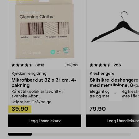
4.5av 5 stjerner
anmeldelser
4.5av 5 stjerner
anmeldels
3813
256
(9,97/stk)
Kjøkkenrengjøring
Kleshengere
Mikrofiberklut 32 x 31 cm, 4-
Sklisikre kleshengere 
pakning
med metallpinne, 8-p
Kåret til «soleklar favoritt» i
Elegant og skikkelig kles
-
svenske Afton...
tre og metall – finnes i fle
Kleshe...
Utførelse:
Grå/beige
39,90
79,90
Legg i handlekurv
Legg i handlekurv