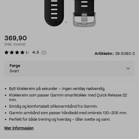
369,90
(inkl. moms)
4.3
(
7
)
Artikkelnr.:
39-5080-3
Select
Farge
variant
Svart
Bytt klokkereim på sekunder – ingen verktøy nødvendig.
Klokkereim som passer Garmin smartklokker med Quick Release 22
mm.
Smidig og komfortabelt silikonarmbånd fra Garmin.
Garmin-armbånd som passer håndledd med omkrets 130–205 mm.
Perfekt for både trening og hverdag – tåler svette og vann.
Mer informasjon