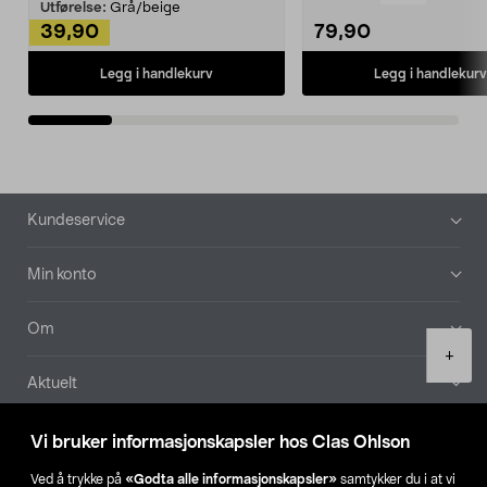
Kleshe...
Utførelse:
Grå/beige
39,90
79,90
Legg i handlekurv
Legg i handlekurv
Bunntekst
Kundeservice
Min konto
Om
Product
+
quantity
Aktuelt
Våre selskaper
Vi bruker informasjonskapsler hos Clas Ohlson
Ved å trykke på
«Godta alle informasjonskapsler»
samtykker du i at vi