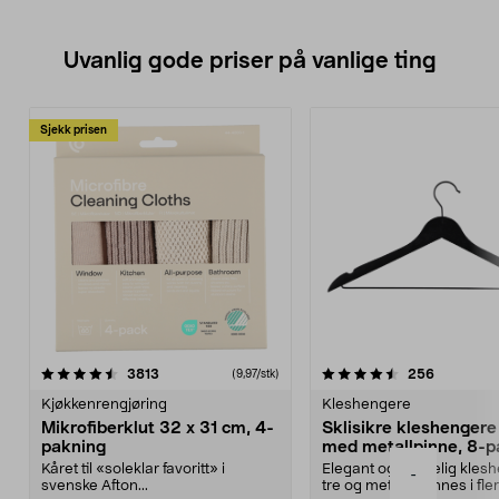
Uvanlig gode priser på vanlige ting
Sjekk prisen
4.5av 5 stjerner
anmeldelser
4.5av 5 stjerner
anmeldels
3813
256
(9,97/stk)
Kjøkkenrengjøring
Kleshengere
Mikrofiberklut 32 x 31 cm, 4-
Sklisikre kleshengere 
pakning
med metallpinne, 8-p
Kåret til «soleklar favoritt» i
Elegant og skikkelig kles
-
svenske Afton...
tre og metall – finnes i fle