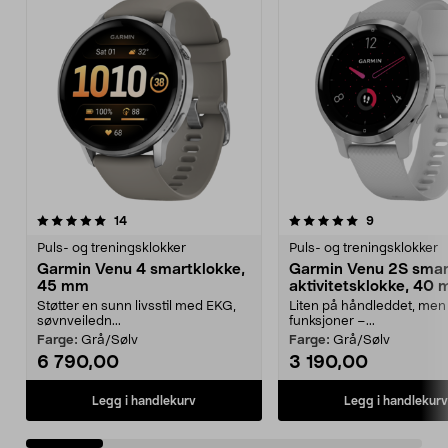
5.0av 5 stjerner
anmeldelser
4.5av 5 stjerner
anmeldelser
14
9
Puls- og treningsklokker
Puls- og treningsklokker
Garmin Venu 4 smartklokke,
Garmin Venu 2S smar
45 mm
aktivitetsklokke, 40
Støtter en sunn livsstil med EKG,
Liten på håndleddet, men 
søvnveiledn...
funksjoner –...
Farge:
Grå/Sølv
Farge:
Grå/Sølv
6 790,00
3 190,00
Legg i handlekurv
Legg i handlekurv