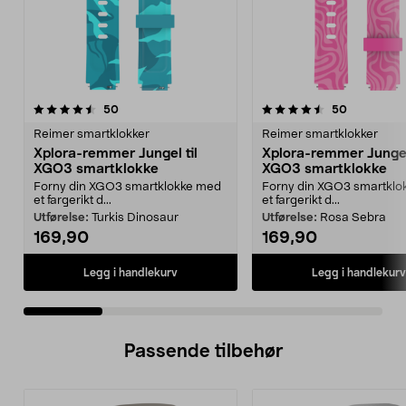
4.5 av 5 stjerner
anmeldelser
5.0 av 5 stjerner
anmeldelse
50
50
Reimer smartklokker
Reimer smartklokker
Xplora-remmer Jungel til
Xplora-remmer Jungel 
XGO3 smartklokke
XGO3 smartklokke
Forny din XGO3 smartklokke med
Forny din XGO3 smartklo
et fargerikt d...
et fargerikt d...
Utførelse:
Turkis Dinosaur
Utførelse:
Rosa Sebra
169,90
169,90
Legg i handlekurv
Legg i handlekurv
Passende tilbehør