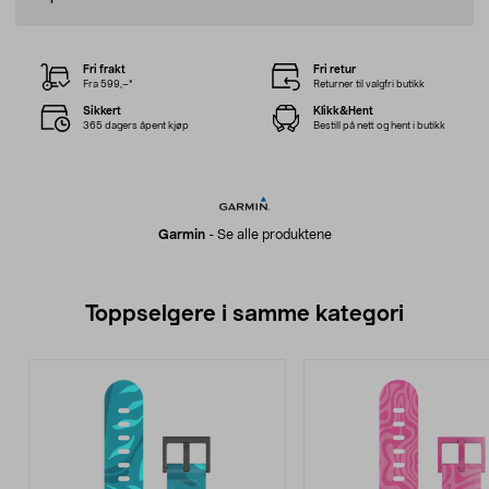
Fri frakt
Fri retur
Fra 599,–*
Returner til valgfri butikk
Sikkert
Klikk&Hent
365 dagers åpent kjøp
Bestill på nett og hent i butikk
Garmin
-
Se alle produktene
Toppselgere i samme kategori