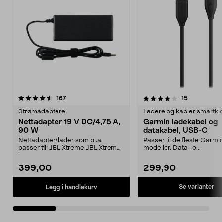
4.0 av 5 stjerner
anmeldelser
4.5 av 5 stjerner
anmeldelse
167
15
Strømadaptere
Ladere og kabler smartkl
Nettadapter 19 V DC/4,75 A,
Garmin ladekabel og
90 W
datakabel, USB-C
Nettadapter/lader som bl.a.
Passer til de fleste Garmi
passer til: JBL Xtreme JBL Xtreme
modeller. Data- o...
2JBL BoomboxJBL Bo...
399,00
299,90
Se varianter
Legg i handlekurv