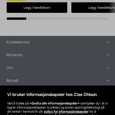
Legg i handlekurv
Legg i handlekurv
Bunntekst
Kundeservice
Min konto
Om
Aktuelt
Våre selskaper
Vi bruker informasjonskapsler hos Clas Ohlson
Ved å trykke på
«Godta alle informasjonskapsler»
samtykker du i at vi
Finn din butikk
lagrer informasjonskapsler (cookies) og annen sporingsteknologi på
din enhet i henhold til vår
policy for informasjonskapsler
for å