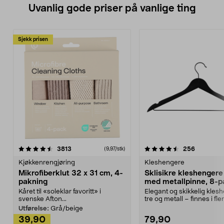
Uvanlig gode priser på vanlige ting
Sjekk prisen
4.5av 5 stjerner
anmeldelser
4.5av 5 stjerner
anmeldels
3813
256
(9,97/stk)
Kjøkkenrengjøring
Kleshengere
Mikrofiberklut 32 x 31 cm, 4-
Sklisikre kleshengere 
pakning
med metallpinne, 8-p
Kåret til «soleklar favoritt» i
Elegant og skikkelig kles
svenske Afton...
tre og metall – finnes i fle
Kleshe...
Utførelse:
Grå/beige
39,90
79,90