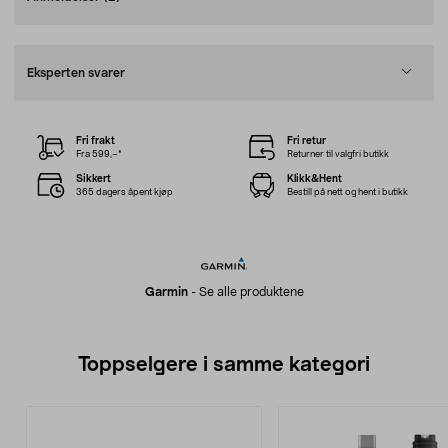
Eksperten svarer
Fri frakt
Fri retur
Fra 599,–*
Returner til valgfri butikk
Sikkert
Klikk&Hent
365 dagers åpent kjøp
Bestill på nett og hent i butikk
Garmin
-
Se alle produktene
Toppselgere i samme kategori