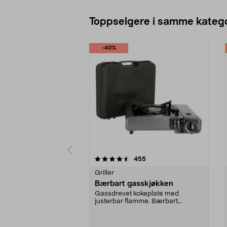
Toppselgere i samme katego
-40%
5 av 5 stjerner
4.5 av 5 stjerner
anmeldelser
455
Griller
Bærbart gasskjøkken
Gassdrevet kokeplate med
justerbar flamme. Bærbart
gasskjøkken for matlaging ute...