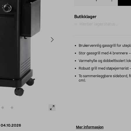
quantity
Butikklager
Henter lagerstatus...
Brukervennlig gassgrill for utepla
Stor gassgrill med 4 brennere – 
Varmehylle og dobbeltisolert lok
Robust grill med støpejernsrist – 
To sammenleggbare sidebord, fire
cm).
d
04.10.2026
Mer informasjon