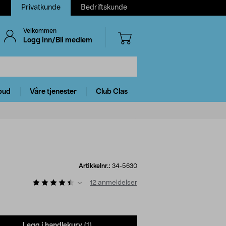
Privatkunde
Bedriftskunde
Velkommen
Logg inn/Bli medlem
bud
Våre tjenester
Club Clas
Artikkelnr.:
34-5630
12
anmeldelser
Legg i handlekurv
(1)