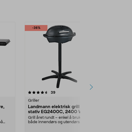
-36%
-50%
4.5 av 5 stjerner
anmeldelser
4.5
39
Griller
Griller
e,
Landmann elektrisk grill med
Kullgrill De
stativ EG2400C, 2400 W
sidebord o
Grill året rundt – enkel å bruke
Grill med pres
på
både innendørs og utendørs.
varmen med h
Landmann EG2400C el...
kullfat. Kullgril