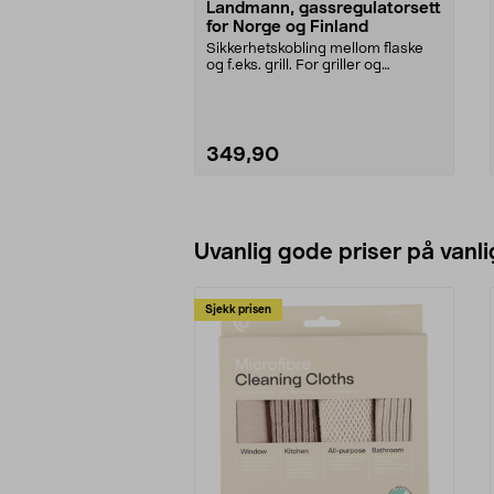
Landmann, gassregulatorsett
for Norge og Finland
Sikkerhetskobling mellom flaske
og f.eks. grill. For griller og
varmere som driv...
349,90
Legg i handlekurv
Uvanlig gode priser på vanli
Sjekk prisen