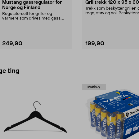
Mustang gassregulator for
Grilltrekk 120 x 95 x 6
Norge og Finland
Trekk som beskytter grillen 
regn, støv og sol. Beskytten
Regulatorsett for griller og
grilltrekk so...
varmere som drives med gass.
Settet inneholder tryk...
249,90
199,90
Legg i handlekurv
Legg i handlekurv
ge ting
Multibuy