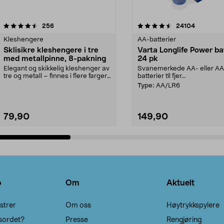
4.5av 5 stjerner
anmeldelser
4.5av 5 stjerner
anmeldels
256
24104
Kleshengere
AA-batterier
Sklisikre kleshengere i tre
Varta Longlife Power ba
med metallpinne, 8-pakning
24 pk
Elegant og skikkelig kleshenger av
Svanemerkede AA- eller A
tre og metall – finnes i flere farger.
batterier til fjer...
Kleshe...
Type:
AA/LR6
79,90
149,90
Legg i handlekurv
Legg i handlekurv
o
Om
Aktuelt
strer
Om oss
Høytrykkspylere
sordet?
Presse
Rengjøring