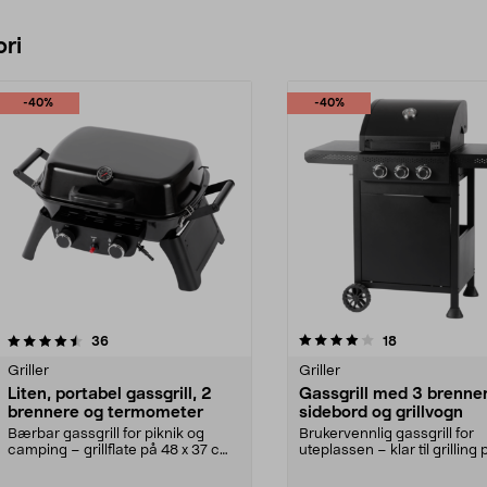
ri
-40%
-40%
4.0 av 5 stjerner
anmeldelser
4.5 av 5 stjerner
anmeldelser
36
18
Griller
Griller
Liten, portabel gassgrill, 2
Gassgrill med 3 brenner
brennere og termometer
sidebord og grillvogn
Bærbar gassgrill for piknik og
Brukervennlig gassgrill for
camping – grillflate på 48 x 37 cm.
uteplassen – klar til grilling 
Portabel gass...
sekunder. Gassgril...