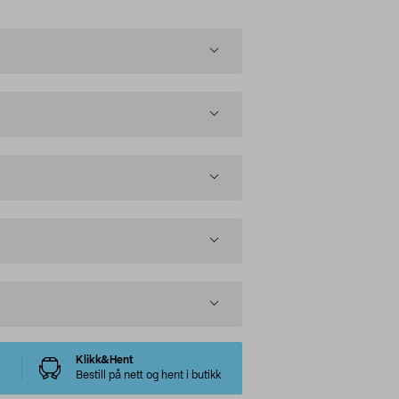
Klikk&Hent
Bestill på nett og hent i butikk