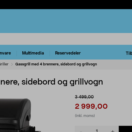
rnvare
Multimedia
Reservedeler
Til
riller
Gassgrill med 4 brennere, sidebord og grillvogn
nere, sidebord og grillvogn
3 499,00
2 999,00
(inkl. moms)
Product