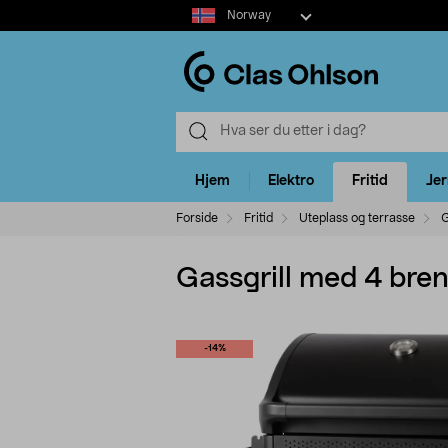
Select
Norway
market
Hjem
Elektro
Fritid
Je
Forside
Fritid
Uteplass og terrasse
G
Gassgrill med 4 bren
-14%