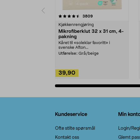
5av 5 stjerner
4.5av 5 stjerner
anmeldelser
3809
Kjøkkenrengjøring
Mikrofiberklut 32 x 31 cm, 4-
pakning
Kåret til «soleklar favoritt» i
svenske Afton...
Utførelse:
Grå/beige
39,90
Legg i handlekurv
Bunntekst
Kundeservice
Min kont
Ofte stilte spørsmål
Login/Regi
Kontakt oss
Glemt pas