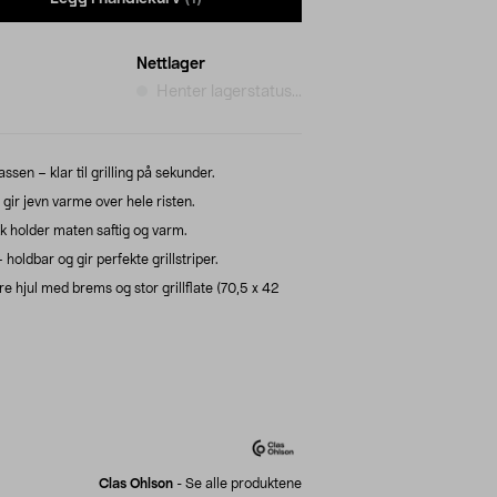
Nettlager
Henter lagerstatus...
ssen – klar til grilling på sekunder.
gir jevn varme over hele risten.
k holder maten saftig og varm.
holdbar og gir perfekte grillstriper.
 hjul med brems og stor grillflate (70,5 x 42
Clas Ohlson
-
Se alle produktene