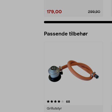
179,00
299,90
Passende tilbehør
0av 5 stjerner
4.5av 5 stjerner
anmeldelser
68
Grillutstyr