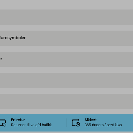
 faresymboler
er
Fri retur
Sikkert
Returner til valgfri butikk
365 dagers åpent kjøp