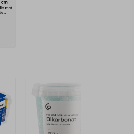
0 cm
din mot
de