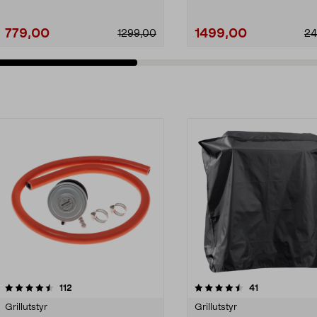
779,00
1499,00
1299,00
24
4.5av 5 stjerner
anmeldelser
anmeldelser
112
41
Grillutstyr
Grillutstyr